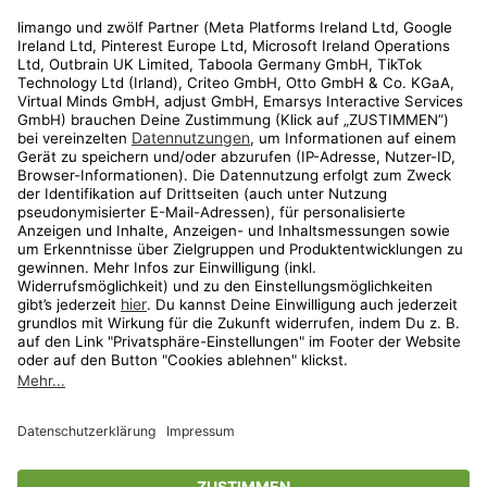
Rechtliches
Kundenservice
Shop
Aktionen
Travel
limango.nl
limango.pl