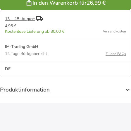
In den Warenkorb für
26,99 €
Becher mit
Becher mit
Deckel
Deckel 350ml
350ml ZH3 in
ZH3 in Rot
Grün
13. - 15. August
4,95 €
Kostenlose Lieferung ab 30,00 €
Versandkosten
IM-Trading GmbH
14 Tage Rückgaberecht
Zu den FAQs
DE
Produktinformation