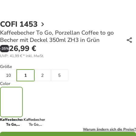
COFI 1453
Kaffeebecher To Go, Porzellan Coffee to go
Becher mit Deckel 350ml ZH3 in Grün
26,99 €
-
35
%
UVP
:
41,99 €
*
inkl. MwSt.
Größe
10
1
2
5
Color
Kaffeebecher
Kaffeebecher
To Go,
To Go,
Porzellan
Porzellan
Warum ändern sich die Preise?
Coffee to go
Coffee to go