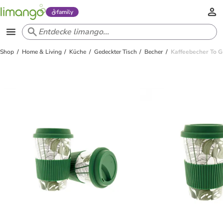
family
Shop
Home & Living
Küche
Gedeckter Tisch
Becher
Kaffeebecher To G