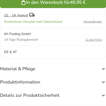
In den Warenkorb für
49,95 €
Kissenbezug
Kissenbezug
Kissenbezug
Kissenbezug
80x80 cm in
80x80 cm in
80x80 cm in
80x80 cm in
Rosa
Grau
Lila
Petrol
12. - 14. August
Kostenloser Versand nach Deutschland
Versandkosten
IM-Trading GmbH
14 Tage Rückgaberecht
Zu den FAQs
DE & AT
Material & Pflege
Produktinformation
Details zur Produktsicherheit