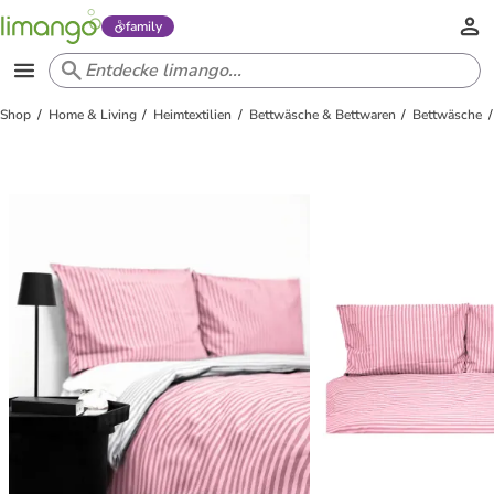
family
Shop
Home & Living
Heimtextilien
Bettwäsche & Bettwaren
Bettwäsche