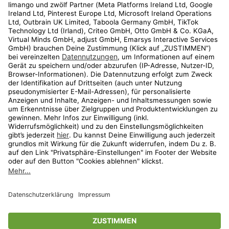
Kundenservice
Shop
Aktionen
Travel
limango.nl
limango.pl