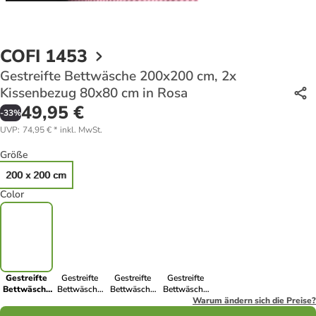
COFI 1453
Gestreifte Bettwäsche 200x200 cm, 2x
Kissenbezug 80x80 cm in Rosa
49,95 €
-
33
%
UVP
:
74,95 €
*
inkl. MwSt.
Größe
200 x 200 cm
Color
Gestreifte
Gestreifte
Gestreifte
Gestreifte
Bettwäsche
Bettwäsche
Bettwäsche
Bettwäsche
200x200 cm,
200x200 cm,
200x200 cm,
200x200 cm,
Warum ändern sich die Preise?
2x
2x
2x
2x