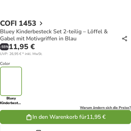
COFI 1453
Bluey Kinderbesteck Set 2-teilig – Löffel &
Gabel mit Motivgriffen in Blau
11,95 €
-
55
%
UVP
:
26,95 €
*
inkl. MwSt.
Color
Bluey
Kinderbesteck
Set 2-teilig –
Warum ändern sich die Preise?
Löffel &
In den Warenkorb für
11,95 €
Gabel mit
Motivgriffen
in Blau