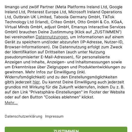
Rechtliches
Kundenservice
Shop
Aktionen
Travel
limango.nl
limango.pl