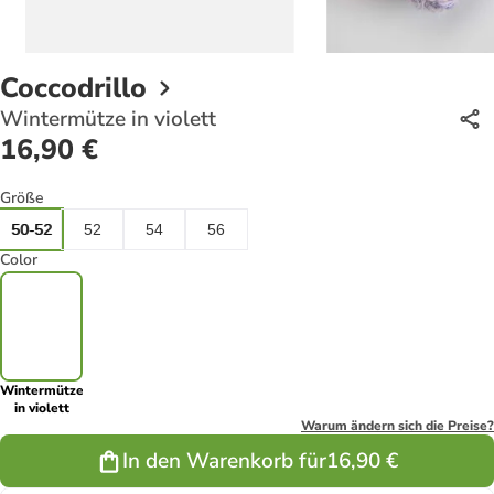
Coccodrillo
Wintermütze in violett
16,90 €
Größe
50-52
52
54
56
Color
Wintermütze
in violett
Warum ändern sich die Preise?
In den Warenkorb für
16,90 €