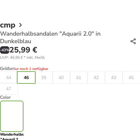
cmp
Wanderhalbsandalen "Aquarii 2.0" in
Dunkelblau
25,99 €
-
43
%
UVP
:
45,95 €
*
inkl. MwSt.
Größe
Nur noch 1 verfügbar
44
46
39
40
41
42
43
45
47
Color
Wanderhalbsandalen
"Aquarii 2.0"