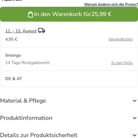
in
Warum ändern sich die Preise?
Dunkelblau
In den Warenkorb für
25,99 €
11. - 12. August
4,95 €
Versandkosten
limango
14 Tage Rückgaberecht
Zu den FAQs
DE & AT
Material & Pflege
Produktinformation
Details zur Produktsicherheit