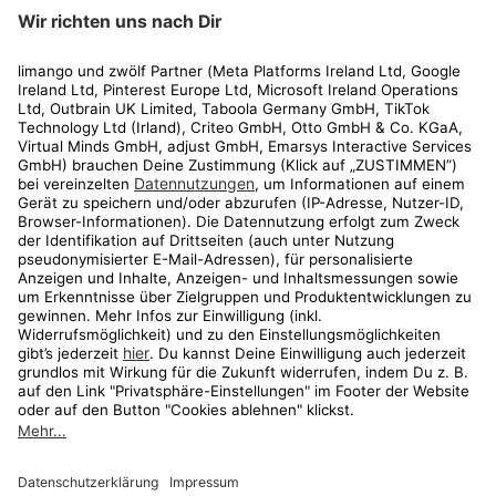
limango
Rechtliches
Kundenservice
Shop
Aktionen
Travel