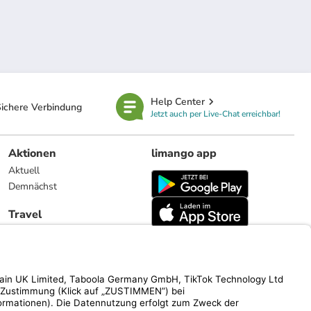
Help Center
ichere Verbindung
Jetzt auch per Live-Chat erreichbar!
Aktionen
limango app
Aktuell
Demnächst
Travel
Reiseangebote