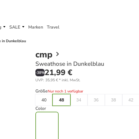
g
SALE
Marken
Travel
 in Dunkelblau
cmp
Sweathose in Dunkelblau
21,99 €
-
38
%
UVP
:
35,95 €
*
inkl. MwSt.
Größe
Nur noch 1 verfügbar
40
48
34
36
38
42
Color