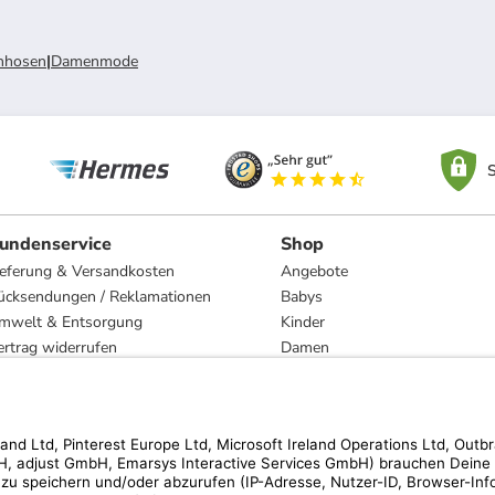
nhosen
|
Damenmode
S
undenservice
Shop
ieferung & Versandkosten
Angebote
ücksendungen / Reklamationen
Babys
mwelt & Entsorgung
Kinder
ertrag widerrufen
Damen
esetzliche Gewährleistung und Reparatur
Herren
Wohnen
Trachten
Marken