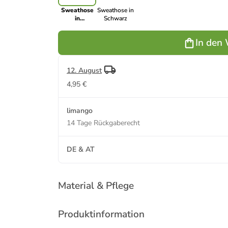
Sweathose
Sweathose in
in
Schwarz
Dunkelblau
In den
12. August
4,95 €
limango
14 Tage Rückgaberecht
DE & AT
Material & Pflege
Produktinformation