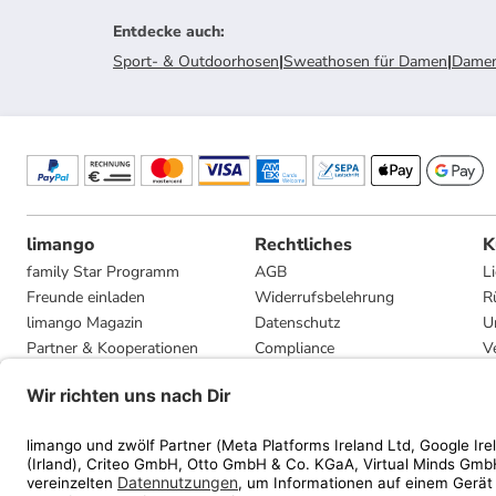
Entdecke auch
:
Sport- & Outdoorhosen
|
Sweathosen für Damen
|
Dame
limango
Rechtliches
K
family Star Programm
AGB
L
Freunde einladen
Widerrufsbelehrung
R
limango Magazin
Datenschutz
U
Partner & Kooperationen
Compliance
V
Jobs
Impressum
G
Presse
Privatsphäre-Einstellungen
Mediadaten
Geschenkgutscheinbedingungen