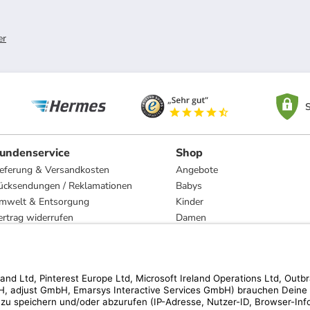
er
S
undenservice
Shop
ieferung & Versandkosten
Angebote
ücksendungen / Reklamationen
Babys
mwelt & Entsorgung
Kinder
ertrag widerrufen
Damen
esetzliche Gewährleistung und Reparatur
Herren
Wohnen
Trachten
Marken