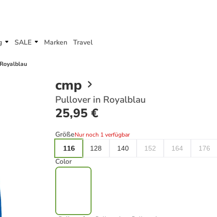
g
SALE
Marken
Travel
 Royalblau
cmp
Pullover in Royalblau
25,95 €
Größe
Nur noch 1 verfügbar
116
128
140
152
164
176
Color