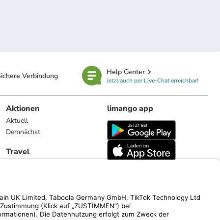
Help Center
ichere Verbindung
Jetzt auch per Live-Chat erreichbar!
Aktionen
limango app
Aktuell
Demnächst
Travel
Reiseangebote