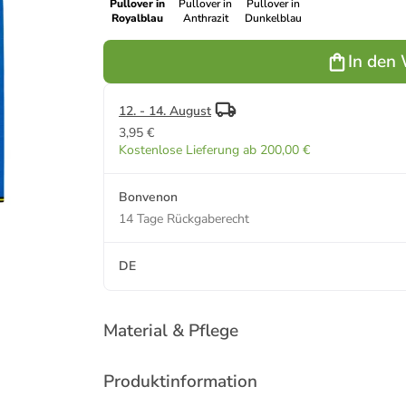
Pullover in
Pullover in
Pullover in
Royalblau
Anthrazit
Dunkelblau
In den
12. - 14. August
3,95 €
Kostenlose Lieferung ab 200,00 €
Bonvenon
14 Tage Rückgaberecht
DE
Material & Pflege
Produktinformation