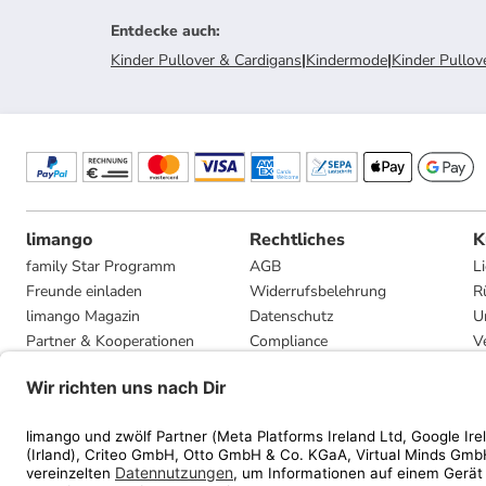
Entdecke auch
:
Kinder Pullover & Cardigans
|
Kindermode
|
Kinder Pullov
limango
Rechtliches
K
family Star Programm
AGB
L
Freunde einladen
Widerrufsbelehrung
R
limango Magazin
Datenschutz
U
Partner & Kooperationen
Compliance
V
Jobs
Impressum
G
Presse
Privatsphäre-Einstellungen
Mediadaten
Geschenkgutscheinbedingungen