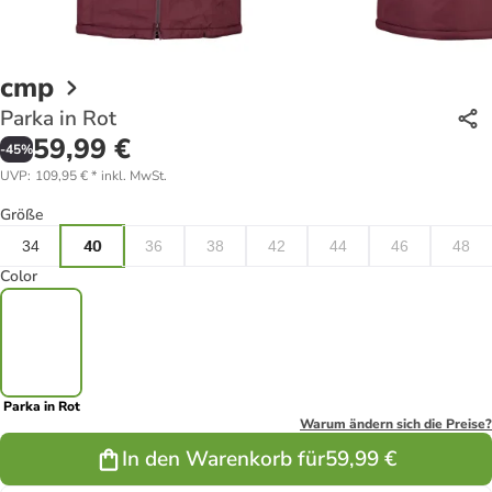
cmp
Parka in Rot
59,99 €
-
45
%
UVP
:
109,95 €
*
inkl. MwSt.
Größe
34
40
36
38
42
44
46
48
Color
Parka in Rot
Warum ändern sich die Preise?
In den Warenkorb für
59,99 €