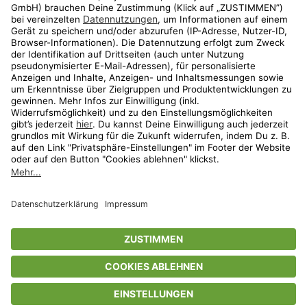
Aktionen
Travel
limango.nl
limango.pl
* Streichpreise entsprechen der unverbindlichen Preisempfehlung des
Herstellers. Prozentangaben beziehen sich auf den Streichpreis.
ᵃ Die jeweils aktuellen Teilnahmebedingungen unserer Freunde-werben-
Freunde-Aktionen findest Du unter
www.limango.de/einladen
ᵇ Gilt nur für von limango versandte Ware (nicht für von Partnern versandte