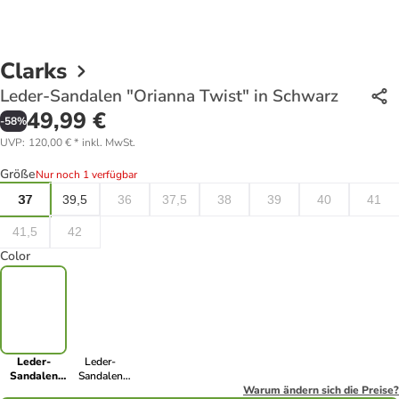
Clarks
Leder-Sandalen "Orianna Twist" in Schwarz
49,99 €
-
58
%
UVP
:
120,00 €
*
inkl. MwSt.
Größe
Nur noch 1 verfügbar
37
39,5
36
37,5
38
39
40
41
41,5
42
Color
Leder-
Leder-
Sandalen
Sandalen
"Orianna
"Orianna
Warum ändern sich die Preise?