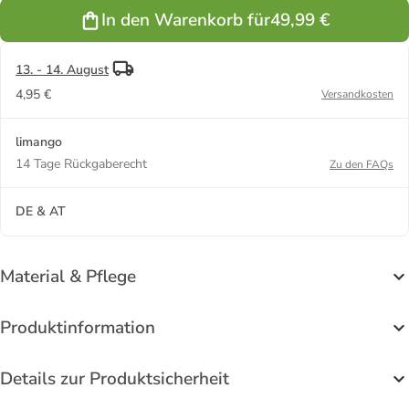
Twist" in
Twist" in
In den Warenkorb für
49,99 €
Schwarz
Weiß
13. - 14. August
4,95 €
Versandkosten
limango
14 Tage Rückgaberecht
Zu den FAQs
DE & AT
Material & Pflege
Produktinformation
Details zur Produktsicherheit