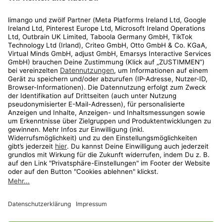
Rechtliches
Kundenservice
Shop
Aktionen
Travel
limango.nl
limango.pl