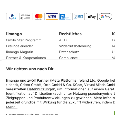
limango
Rechtliches
K
family Star Programm
AGB
L
Freunde einladen
Widerrufsbelehrung
R
limango Magazin
Datenschutz
U
Partner & Kooperationen
Compliance
V
Jobs
Impressum
G
Presse
Privatsphäre-Einstellungen
Mediadaten
Geschenkgutscheinbedingungen
* Streichpreise entsprec