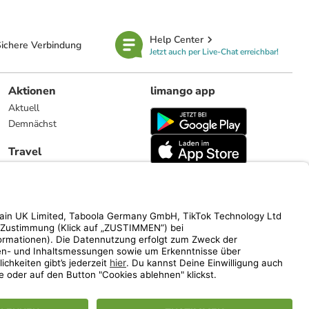
Help Center
ichere Verbindung
Jetzt auch per Live-Chat erreichbar!
Aktionen
limango app
Aktuell
Demnächst
Travel
Reiseangebote
limango.nl
limango.pl
ich auf den Streichpreis.