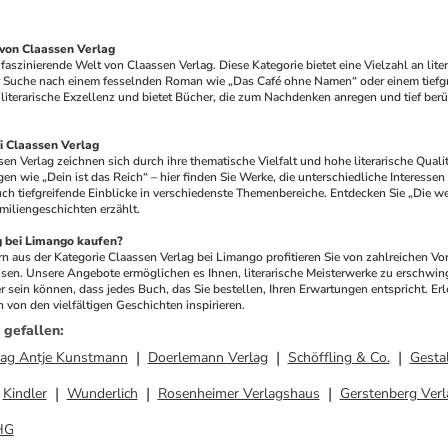
 von Claassen Verlag
 faszinierende Welt von Claassen Verlag. Diese Kategorie bietet eine Vielzahl an lite
r Suche nach einem fesselnden Roman wie „Das Café ohne Namen“ oder einem tiefgrü
 literarische Exzellenz und bietet Bücher, die zum Nachdenken anregen und tief berüh
ei Claassen Verlag
en Verlag zeichnen sich durch ihre thematische Vielfalt und hohe literarische Qual
en wie „Dein ist das Reich“ – hier finden Sie Werke, die unterschiedliche Interessen u
h tiefgreifende Einblicke in verschiedenste Themenbereiche. Entdecken Sie „Die weite
miliengeschichten erzählt.
 bei Limango kaufen?
 aus der Kategorie Claassen Verlag bei Limango profitieren Sie von zahlreichen Vort
sen. Unsere Angebote ermöglichen es Ihnen, literarische Meisterwerke zu erschwing
er sein können, dass jedes Buch, das Sie bestellen, Ihren Erwartungen entspricht. Er
h von den vielfältigen Geschichten inspirieren.
 gefallen
:
lag Antje Kunstmann
Doerlemann Verlag
Schöffling & Co.
Gesta
Kindler
Wunderlich
Rosenheimer Verlagshaus
Gerstenberg Verl
HG