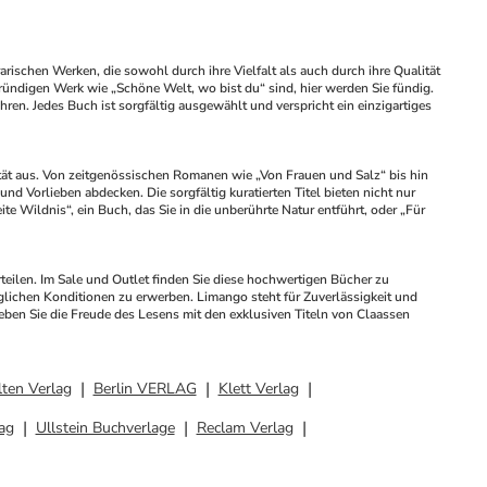
rarischen Werken, die sowohl durch ihre Vielfalt als auch durch ihre Qualität 
ndigen Werk wie „Schöne Welt, wo bist du“ sind, hier werden Sie fündig. 
ren. Jedes Buch ist sorgfältig ausgewählt und verspricht ein einzigartiges 
ität aus. Von zeitgenössischen Romanen wie „Von Frauen und Salz“ bis hin 
nd Vorlieben abdecken. Die sorgfältig kuratierten Titel bieten nicht nur 
 Wildnis“, ein Buch, das Sie in die unberührte Natur entführt, oder „Für 
eilen. Im Sale und Outlet finden Sie diese hochwertigen Bücher zu 
lichen Konditionen zu erwerben. Limango steht für Zuverlässigkeit und 
leben Sie die Freude des Lesens mit den exklusiven Titeln von Claassen 
lten Verlag
Berlin VERLAG
Klett Verlag
ag
Ullstein Buchverlage
Reclam Verlag