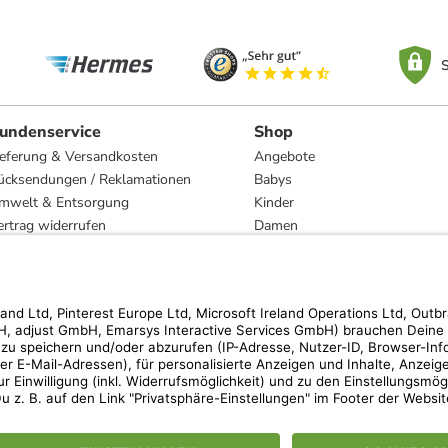
S
undenservice
Shop
ieferung & Versandkosten
Angebote
ücksendungen / Reklamationen
Babys
mwelt & Entsorgung
Kinder
ertrag widerrufen
Damen
esetzliche Gewährleistung und Reparatur
Herren
Wohnen
Trachten
Marken
hen der unverbindlichen Preisempfehlung des Herstellers. Prozentangaben beziehen s