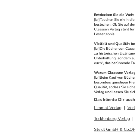
Entdecken Sie die Welt
[br]
Tauchen Sie ein in die
bestechen. Ob Sie auf de
Claassen Verlag steht für
Leseerlebnis.
Vielfalt und Qualität b
[br]
Die Bücher von Claass
zu historischen Erzählung
Unterhaltung, sondern auc
euch“, das berührende Fa
Warum Claassen Verlag
[br]
Beim Kauf von Büchern
besonders günstigen Prei
Qualität, sodass Sie sich
Verlag und lassen Sie sic
Das könnte Dir auch
Limmat Verlag
Ver
Tecklenborg Verlag
Steidl GmbH & Co.O