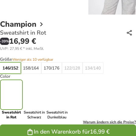
Champion
Sweatshirt in Rot
16,99 €
-
39
%
UVP
:
27,95 €
*
inkl. MwSt.
Größe
Weniger als 10 verfügbar
146/152
158/164
170/176
122/128
134/140
Color
Sweatshirt
Sweatshirt in
Sweatshirt in
in Rot
Schwarz
Dunkelblau
Warum ändern sich die Preise?
In den Warenkorb für
16,99 €