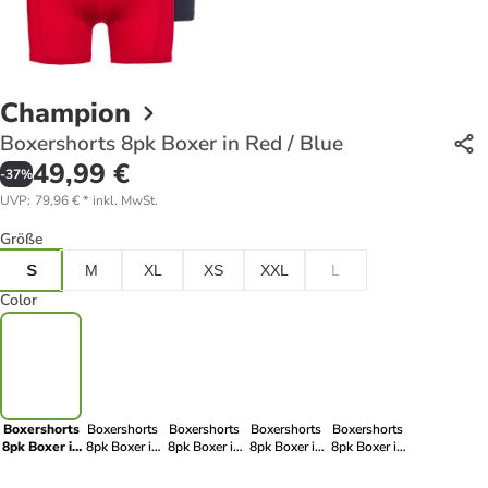
Champion
Boxershorts 8pk Boxer in Red / Blue
49,99 €
-
37
%
UVP
:
79,96 €
*
inkl. MwSt.
Größe
S
M
XL
XS
XXL
L
Color
Boxershorts
Boxershorts
Boxershorts
Boxershorts
Boxershorts
8pk Boxer in
8pk Boxer in
8pk Boxer in
8pk Boxer in
8pk Boxer in
Red / Blue
Navy
Black Combo
Blue Combo
Dark Grey
Melange