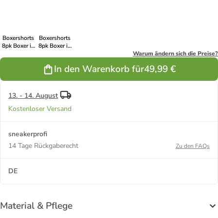
3070
Boxershorts
Boxershorts
8pk Boxer in
8pk Boxer in
Light Grey
Black
Warum ändern sich die Preise?
Melange
In den Warenkorb für
49,99 €
3390
13. - 14. August
Kostenloser Versand
sneakerprofi
14 Tage Rückgaberecht
Zu den FAQs
DE
Material & Pflege