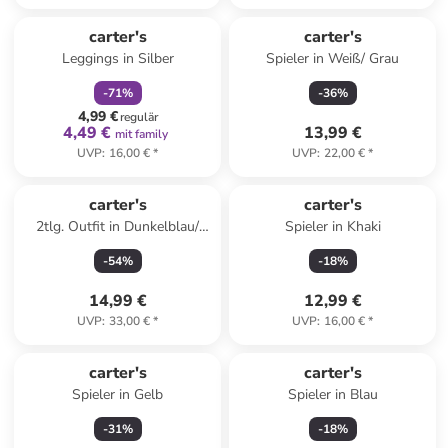
family
rabatt
carter's
carter's
Leggings in Silber
Spieler in Weiß/ Grau
-
71
%
-
36
%
4,99 €
regulär
4,49 €
13,99 €
mit family
UVP
:
16,00 €
*
UVP
:
22,00 €
*
carter's
carter's
2tlg. Outfit in Dunkelblau/
Spieler in Khaki
Grau
-
54
%
-
18
%
14,99 €
12,99 €
UVP
:
33,00 €
*
UVP
:
16,00 €
*
carter's
carter's
Spieler in Gelb
Spieler in Blau
-
31
%
-
18
%