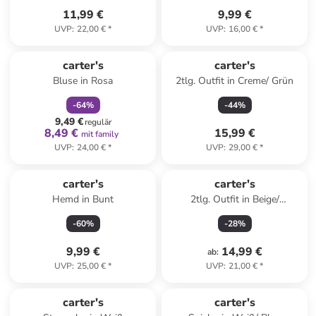
11,99 €
9,99 €
UVP
:
22,00 €
*
UVP
:
16,00 €
*
family
rabatt
carter's
carter's
Bluse in Rosa
2tlg. Outfit in Creme/ Grün
-
64
%
-
44
%
9,49 €
regulär
8,49 €
15,99 €
mit family
UVP
:
24,00 €
*
UVP
:
29,00 €
*
carter's
carter's
Hemd in Bunt
2tlg. Outfit in Beige/
Dunkelblau
-
60
%
-
28
%
9,99 €
14,99 €
ab
:
UVP
:
25,00 €
*
UVP
:
21,00 €
*
carter's
carter's