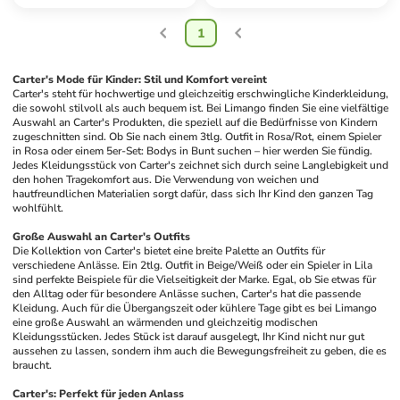
1
Carter's Mode für Kinder: Stil und Komfort vereint
Carter's steht für hochwertige und gleichzeitig erschwingliche Kinderkleidung, 
die sowohl stilvoll als auch bequem ist. Bei Limango finden Sie eine vielfältige 
Auswahl an Carter's Produkten, die speziell auf die Bedürfnisse von Kindern 
zugeschnitten sind. Ob Sie nach einem 3tlg. Outfit in Rosa/Rot, einem Spieler 
in Rosa oder einem 5er-Set: Bodys in Bunt suchen – hier werden Sie fündig. 
Jedes Kleidungsstück von Carter's zeichnet sich durch seine Langlebigkeit und 
den hohen Tragekomfort aus. Die Verwendung von weichen und 
hautfreundlichen Materialien sorgt dafür, dass sich Ihr Kind den ganzen Tag 
wohlfühlt.
Große Auswahl an Carter's Outfits
Die Kollektion von Carter's bietet eine breite Palette an Outfits für 
verschiedene Anlässe. Ein 2tlg. Outfit in Beige/Weiß oder ein Spieler in Lila 
sind perfekte Beispiele für die Vielseitigkeit der Marke. Egal, ob Sie etwas für 
den Alltag oder für besondere Anlässe suchen, Carter's hat die passende 
Kleidung. Auch für die Übergangszeit oder kühlere Tage gibt es bei Limango 
eine große Auswahl an wärmenden und gleichzeitig modischen 
Kleidungsstücken. Jedes Stück ist darauf ausgelegt, Ihr Kind nicht nur gut 
aussehen zu lassen, sondern ihm auch die Bewegungsfreiheit zu geben, die es 
braucht.
Carter's: Perfekt für jeden Anlass