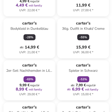
4,99 €
regulär
4,49 €
11,99 €
mit family
UVP
:
22,00 €
*
UVP
:
27,00 €
*
Reserviert
carter's
carter's
Bodykleid in Dunkelblau
3tlg. Outfit in Khaki/ Creme
-
28
%
-
55
%
14,99 €
15,99 €
ab
:
UVP
:
21,00 €
*
UVP
:
36,00 €
*
family
rabatt
family
rabatt
carter's
carter's
2er-Set: Nachthemden in Lila/
Spieler in Schwarz
Weiß
-
69
%
-
53
%
9,99 €
7,99 €
regulär
ab
:
regulär
8,99 €
6,99 €
ab
:
mit family
mit family
UVP
:
29,00 €
*
UVP
:
15,00 €
*
carter's
carter's