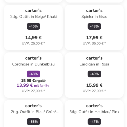
carter's
carter's
2tlg. Outfit in Beige/ Khaki
Spieler in Grau
-
40
%
-
48
%
14,99 €
17,99 €
UVP
:
25,00 €
*
UVP
:
35,00 €
*
family
rabatt
carter's
carter's
Cordhose in Dunkelblau
Cardigan in Rosa
-
48
%
-
40
%
15,99 €
regulär
13,99 €
15,99 €
mit family
UVP
:
27,00 €
*
UVP
:
27,00 €
*
carter's
carter's
2tlg. Outfit in Blau/ Grün/
3tlg. Outfit in Hellblau/ Pink
Creme
-
55
%
-
47
%