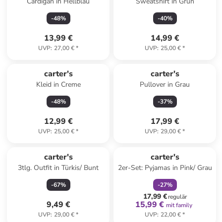
Cardigan in Hellblau
Sweatshirt in Grün
-
48
%
-
40
%
13,99 €
14,99 €
UVP
:
27,00 €
*
UVP
:
25,00 €
*
carter's
carter's
Kleid in Creme
Pullover in Grau
-
48
%
-
37
%
12,99 €
17,99 €
UVP
:
25,00 €
*
UVP
:
29,00 €
*
family
rabatt
carter's
carter's
3tlg. Outfit in Türkis/ Bunt
2er-Set: Pyjamas in Pink/ Grau
-
67
%
-
27
%
17,99 €
regulär
9,49 €
15,99 €
mit family
UVP
:
29,00 €
*
UVP
:
22,00 €
*