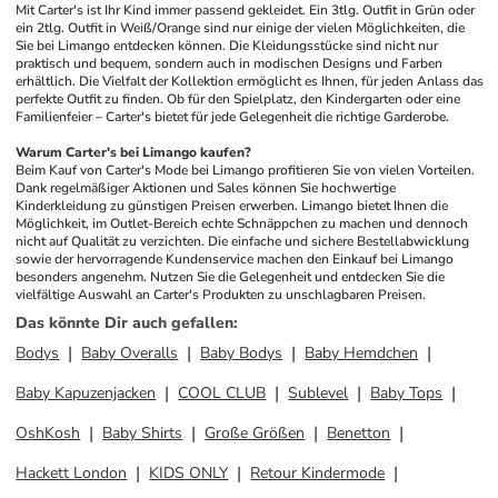
Mit Carter's ist Ihr Kind immer passend gekleidet. Ein 3tlg. Outfit in Grün oder 
ein 2tlg. Outfit in Weiß/Orange sind nur einige der vielen Möglichkeiten, die 
Sie bei Limango entdecken können. Die Kleidungsstücke sind nicht nur 
praktisch und bequem, sondern auch in modischen Designs und Farben 
erhältlich. Die Vielfalt der Kollektion ermöglicht es Ihnen, für jeden Anlass das 
perfekte Outfit zu finden. Ob für den Spielplatz, den Kindergarten oder eine 
Familienfeier – Carter's bietet für jede Gelegenheit die richtige Garderobe.
Warum Carter's bei Limango kaufen?
Beim Kauf von Carter's Mode bei Limango profitieren Sie von vielen Vorteilen. 
Dank regelmäßiger Aktionen und Sales können Sie hochwertige 
Kinderkleidung zu günstigen Preisen erwerben. Limango bietet Ihnen die 
Möglichkeit, im Outlet-Bereich echte Schnäppchen zu machen und dennoch 
nicht auf Qualität zu verzichten. Die einfache und sichere Bestellabwicklung 
sowie der hervorragende Kundenservice machen den Einkauf bei Limango 
besonders angenehm. Nutzen Sie die Gelegenheit und entdecken Sie die 
vielfältige Auswahl an Carter's Produkten zu unschlagbaren Preisen.
Das könnte Dir auch gefallen
:
Bodys
Baby Overalls
Baby Bodys
Baby Hemdchen
Baby Kapuzenjacken
COOL CLUB
Sublevel
Baby Tops
OshKosh
Baby Shirts
Große Größen
Benetton
Hackett London
KIDS ONLY
Retour Kindermode