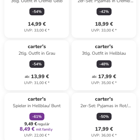
3tlg. Outfit in Creme/ Gelb
2er-Set: Pyjamas in Creme/
Grau
-
54
%
-
42
%
14,99 €
18,99 €
UVP
:
33,00 €
*
UVP
:
33,00 €
*
carter's
carter's
2tlg. Outfit in Grau
3tlg. Outfit in Hellblau
-
54
%
-
48
%
13,99 €
17,99 €
ab
:
ab
:
UVP
:
31,00 €
*
UVP
:
35,00 €
*
family
rabatt
carter's
carter's
Spieler in Hellblau/ Bunt
2er-Set: Pyjamas in Rot/
Creme
-
61
%
-
50
%
9,49 €
regulär
8,49 €
17,99 €
mit family
UVP
:
22,00 €
*
UVP
:
36,00 €
*