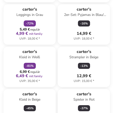
family
rabatt
carter's
carter's
Leggings in Grau
2er-Set: Pyjamas in Blau/
Weiß/ Bunt
-
72
%
-
16
%
5,49 €
regulär
4,99 €
14,99 €
mit family
UVP
:
18,00 €
*
UVP
:
18,00 €
*
family
rabatt
carter's
carter's
Kleid in Weiß
Strampler in Beige
-
81
%
-
13
%
6,99 €
regulär
6,49 €
12,99 €
mit family
UVP
:
35,00 €
*
UVP
:
15,00 €
*
carter's
carter's
Kleid in Beige
Spieler in Rot
-
45
%
-
37
%