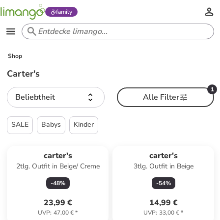
family
Shop
Carter's
1
Beliebtheit
Alle Filter
SALE
Babys
Kinder
carter's
carter's
2tlg. Outfit in Beige/ Creme
3tlg. Outfit in Beige
-
48
%
-
54
%
23,99 €
14,99 €
UVP
:
47,00 €
*
UVP
:
33,00 €
*