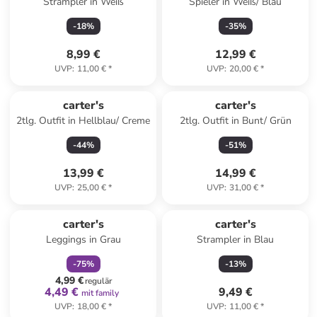
Strampler in Weiß
Spieler in Weiß/ Blau
-
18
%
-
35
%
8,99 €
12,99 €
UVP
:
11,00 €
*
UVP
:
20,00 €
*
carter's
carter's
2tlg. Outfit in Hellblau/ Creme
2tlg. Outfit in Bunt/ Grün
-
44
%
-
51
%
13,99 €
14,99 €
UVP
:
25,00 €
*
UVP
:
31,00 €
*
family
rabatt
carter's
carter's
Leggings in Grau
Strampler in Blau
-
75
%
-
13
%
4,99 €
regulär
4,49 €
9,49 €
mit family
UVP
:
18,00 €
*
UVP
:
11,00 €
*