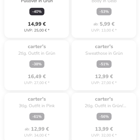
Pullover in Grün
Body in Gelb
-
40
%
-
53
%
14,99 €
5,99 €
ab
:
UVP
:
25,00 €
*
UVP
:
13,00 €
*
Zu spät. Ausverkauft.
Zu spät. Ausverkauft.
carter's
carter's
2tlg. Outfit in Grün
Sweathose in Grün
-
38
%
-
51
%
16,49 €
12,99 €
UVP
:
27,00 €
*
UVP
:
27,00 €
*
Zu spät. Ausverkauft.
Zu spät. Ausverkauft.
carter's
carter's
3tlg. Outfit in Pink
2tlg. Outfit in Grün/
Dunkelblau
-
61
%
-
56
%
12,99 €
13,99 €
ab
:
UVP
:
34,00 €
*
UVP
:
32,00 €
*