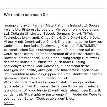
limango
Rechtliches
Kundenservice
Shop
Aktionen
Travel