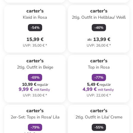
carter's
carter's
Kleid in Rosa
2tlg. Outfit in Hellblau/ Weiß
-
54
%
-
46
%
15,99 €
13,99 €
ab
:
UVP
:
35,00 €
*
UVP
:
26,00 €
*
family
rabatt
family
rabatt
carter's
carter's
2tlg. Outfit in Beige
Top in Rosa
-
69
%
-
77
%
10,99 €
5,49 €
regulär
regulär
9,99 €
4,99 €
mit family
mit family
UVP
:
33,00 €
*
UVP
:
22,00 €
*
family
rabatt
carter's
carter's
2er-Set: Tops in Rosa/ Lila
2tlg. Outfit in Lila/ Creme
-
79
%
-
55
%