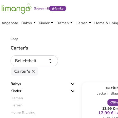
Sparen mit
family
Angebote
Babys
Kinder
Damen
Herren
Home & Livin
Shop
Carter's
Beliebtheit
Carter's
family
r
Reservi
Babys
carter
Kinder
Jacke in Bla
Damen
-
70
%
Herren
13,99 €
r
Home & Living
12,99 €
mi