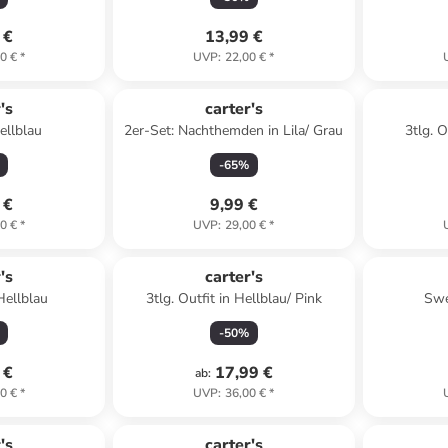
 €
13,99 €
0 €
*
UVP
:
22,00 €
*
's
carter's
ellblau
2er-Set: Nachthemden in Lila/ Grau
3tlg. O
-
65
%
 €
9,99 €
0 €
*
UVP
:
29,00 €
*
's
carter's
Hellblau
3tlg. Outfit in Hellblau/ Pink
Swe
-
50
%
 €
17,99 €
ab
:
0 €
*
UVP
:
36,00 €
*
's
carter's