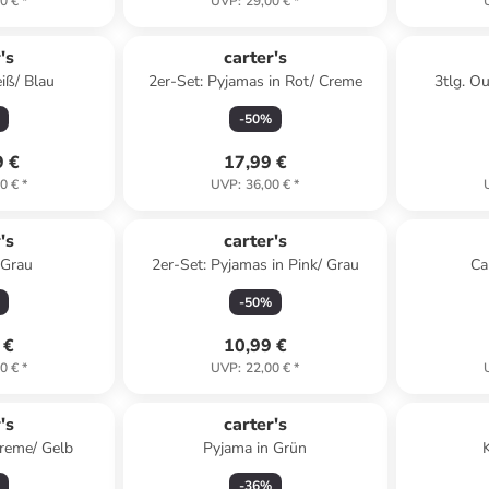
0 €
*
UVP
:
29,00 €
*
's
carter's
iß/ Blau
2er-Set: Pyjamas in Rot/ Creme
3tlg. Ou
-
50
%
9 €
17,99 €
0 €
*
UVP
:
36,00 €
*
's
carter's
 Grau
2er-Set: Pyjamas in Pink/ Grau
Ca
-
50
%
 €
10,99 €
0 €
*
UVP
:
22,00 €
*
's
carter's
Creme/ Gelb
Pyjama in Grün
-
36
%