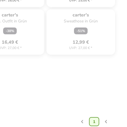
UVP
:
16,00 €
*
UVP
:
25,00 €
*
ät. Ausverkauft.
Zu spät. Ausverkauft.
carter's
carter's
. Outfit in Grün
Sweathose in Grün
-
38
%
-
51
%
16,49 €
12,99 €
UVP
:
27,00 €
*
UVP
:
27,00 €
*
1