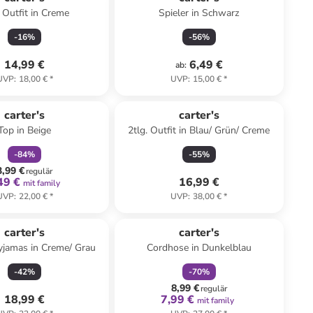
. Outfit in Creme
Spieler in Schwarz
-
16
%
-
56
%
14,99 €
6,49 €
ab
:
UVP
:
18,00 €
*
UVP
:
15,00 €
*
family
rabatt
carter's
carter's
Top in Beige
2tlg. Outfit in Blau/ Grün/ Creme
-
84
%
-
55
%
3,99 €
regulär
49 €
16,99 €
mit family
UVP
:
22,00 €
*
UVP
:
38,00 €
*
family
rabatt
carter's
carter's
yjamas in Creme/ Grau
Cordhose in Dunkelblau
-
42
%
-
70
%
8,99 €
regulär
18,99 €
7,99 €
mit family