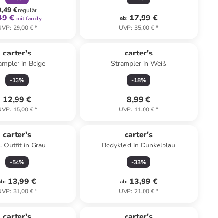
9,49 €
regulär
49 €
17,99 €
ab
:
mit family
UVP
:
29,00 €
*
UVP
:
35,00 €
*
carter's
carter's
ampler in Beige
Strampler in Weiß
-
13
%
-
18
%
12,99 €
8,99 €
UVP
:
15,00 €
*
UVP
:
11,00 €
*
carter's
carter's
. Outfit in Grau
Bodykleid in Dunkelblau
-
54
%
-
33
%
13,99 €
13,99 €
ab
:
ab
:
UVP
:
31,00 €
*
UVP
:
21,00 €
*
carter's
carter's