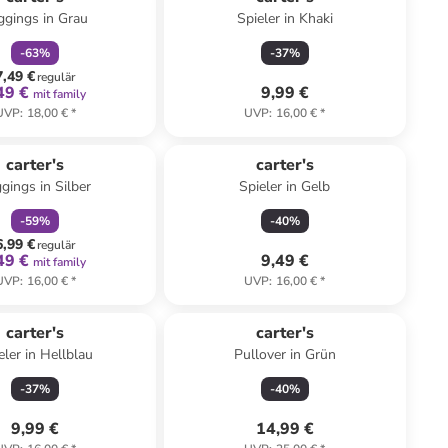
ggings in Grau
Spieler in Khaki
-
63
%
-
37
%
7,49 €
regulär
49 €
9,99 €
mit family
UVP
:
18,00 €
*
UVP
:
16,00 €
*
family
rabatt
carter's
carter's
gings in Silber
Spieler in Gelb
-
59
%
-
40
%
6,99 €
regulär
49 €
9,49 €
mit family
UVP
:
16,00 €
*
UVP
:
16,00 €
*
carter's
carter's
eler in Hellblau
Pullover in Grün
-
37
%
-
40
%
9,99 €
14,99 €