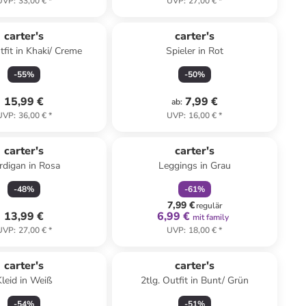
UVP
:
33,00 €
*
UVP
:
27,00 €
*
carter's
carter's
tfit in Khaki/ Creme
Spieler in Rot
-
55
%
-
50
%
15,99 €
7,99 €
ab
:
UVP
:
36,00 €
*
UVP
:
16,00 €
*
family
rabatt
carter's
carter's
rdigan in Rosa
Leggings in Grau
-
48
%
-
61
%
7,99 €
regulär
13,99 €
6,99 €
mit family
UVP
:
27,00 €
*
UVP
:
18,00 €
*
carter's
carter's
Kleid in Weiß
2tlg. Outfit in Bunt/ Grün
-
54
%
-
51
%