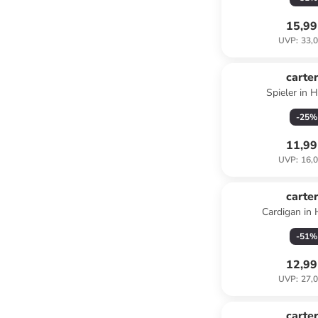
15,99
UVP
:
33,0
carter
Spieler in H
-
25
%
11,99
UVP
:
16,0
carter
Cardigan in 
-
51
%
12,99
UVP
:
27,0
carter