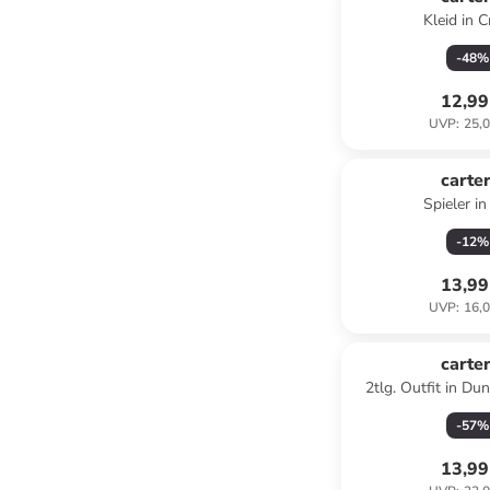
Kleid in 
-
48
%
12,99
UVP
:
25,0
carter
Spieler in
-
12
%
13,99
UVP
:
16,0
carter
2tlg. Outfit in Du
-
57
%
13,99