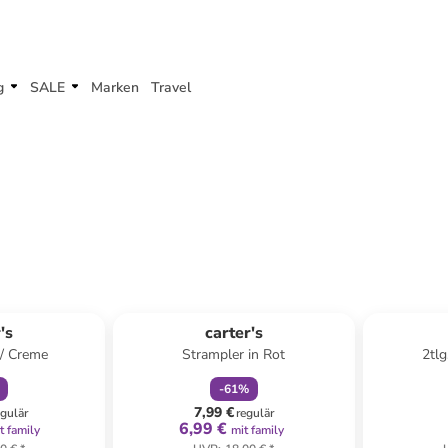
g
SALE
Marken
Travel
abatt
family
rabatt
ert
's
carter's
u/ Creme
Strampler in Rot
2tlg
-
61
%
7,99 €
egulär
regulär
6,99 €
t family
mit family