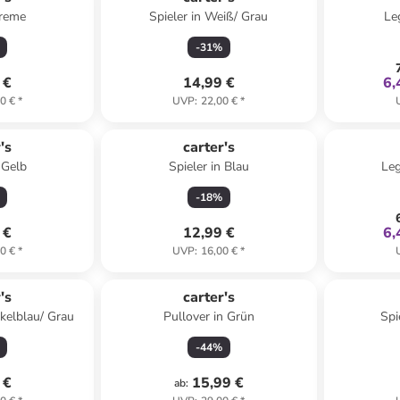
Creme
Spieler in Weiß/ Grau
Le
-
31
%
 €
14,99 €
6,
0 €
*
UVP
:
22,00 €
*
's
carter's
 Gelb
Spieler in Blau
Leg
-
18
%
 €
12,99 €
6,
0 €
*
UVP
:
16,00 €
*
's
carter's
nkelblau/ Grau
Pullover in Grün
Spi
-
44
%
 €
15,99 €
ab
: