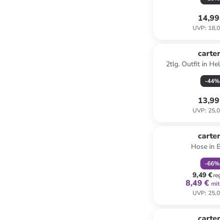
14,99
UVP
:
18,0
carter
2tlg. Outfit in He
-
44
%
13,99
UVP
:
25,0
family
r
carter
Hose in 
-
66
%
9,49 €
re
8,49 €
mit
UVP
:
25,0
family
r
carter