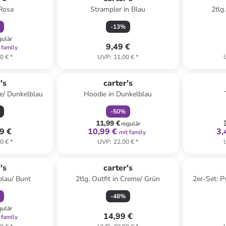
 Rosa
Strampler in Blau
2tlg
-
13
%
gulär
9,49 €
 family
0 €
*
UVP
:
11,00 €
*
family
rabatt
's
carter's
ge/ Dunkelblau
Hoodie in Dunkelblau
-
50
%
11,99 €
regulär
9 €
10,99 €
3,
mit family
0 €
*
UVP
:
22,00 €
*
abatt
's
carter's
blau/ Bunt
2tlg. Outfit in Creme/ Grün
2er-Set: P
-
48
%
gulär
14,99 €
 family