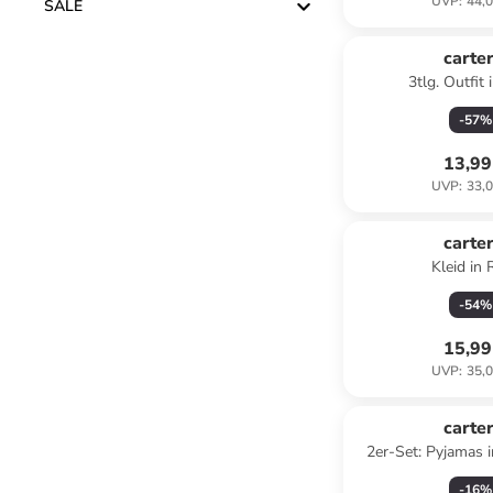
UVP
:
44,0
SALE
carter
3tlg. Outfit 
-
57
%
13,99
UVP
:
33,0
carter
Kleid in 
-
54
%
15,99
UVP
:
35,0
carter
2er-Set: Pyjamas 
Bunt
-
16
%