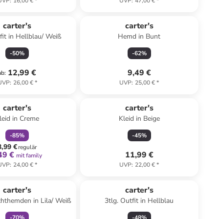
UVP
:
16,00 €
*
UVP
:
47,00 €
*
carter's
carter's
fit in Hellblau/ Weiß
Hemd in Bunt
-
50
%
-
62
%
12,99 €
9,49 €
ab
:
UVP
:
26,00 €
*
UVP
:
25,00 €
*
family
rabatt
Reserviert
carter's
carter's
leid in Creme
Kleid in Beige
-
85
%
-
45
%
3,99 €
regulär
49 €
11,99 €
mit family
UVP
:
24,00 €
*
UVP
:
22,00 €
*
family
rabatt
carter's
carter's
chthemden in Lila/ Weiß
3tlg. Outfit in Hellblau
-
70
%
-
48
%