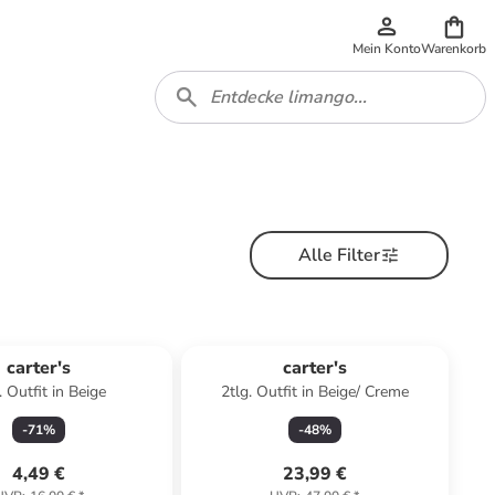
Mein Konto
Warenkorb
Alle Filter
carter's
carter's
. Outfit in Beige
2tlg. Outfit in Beige/ Creme
-
71
%
-
48
%
4,49 €
23,99 €