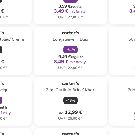
3,99 €
regulär
 €
3,49 €
8,
mit family
0 €
*
UVP
:
22,00 €
*
family
rabatt
's
carter's
llblau/ Creme
Longsleeve in Blau
Str
-
61
%
9,49 €
regulär
 €
8,49 €
mit family
0 €
*
UVP
:
22,00 €
*
abatt
's
carter's
Beige
2tlg. Outfit in Beige/ Khaki
2tlg
-
48
%
gulär
12,99 €
ab
:
 family
0 €
*
UVP
:
25,00 €
*
abatt
's
carter's