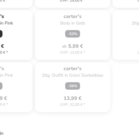
0 €
*
UVP
:
29,00 €
*
Zu spät. Ausverkauft.
Zu sp
's
carter's
 in Pink
Body in Gelb
2tlg
-
53
%
 €
5,99 €
ab
:
0 €
*
UVP
:
13,00 €
*
verkauft.
Zu spät. Ausverkauft.
's
carter's
 in Pink
2tlg. Outfit in Grün/ Dunkelblau
-
56
%
9 €
13,99 €
0 €
*
UVP
:
32,00 €
*
ln