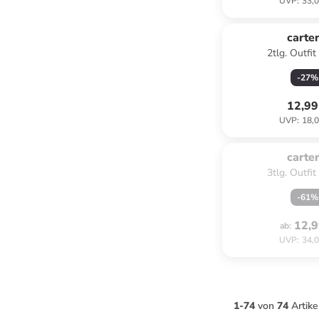
UVP
:
33,0
carter
2tlg. Outfit
-
27
%
12,99
UVP
:
18,0
Zu spät. Aus
carter
3tlg. Outfit
-
61
%
12,9
ab
:
UVP
:
34,0
1
-
74
von
74
Artike