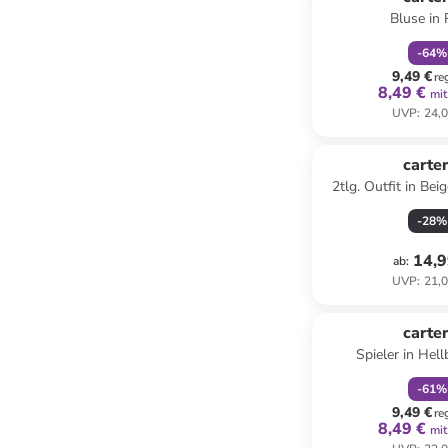
Bluse in
-
64
%
9,49 €
re
8,49 €
mit
UVP
:
24,0
carter
2tlg. Outfit in Bei
-
28
%
14,9
ab
:
UVP
:
21,0
family
r
carter
Spieler in Hell
-
61
%
9,49 €
re
8,49 €
mit