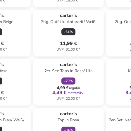
0 €
*
UVP
:
18,00 €
*
's
carter's
in Beige
2tlg. Outfit in Anthrazit/ Weiß
2tlg. Out
-
61
%
 €
11,99 €
0 €
*
UVP
:
31,00 €
*
family
rabatt
's
carter's
Rosa
2er-Set: Tops in Rosa/ Lila
K
-
79
%
4,99 €
regulär
 €
4,49 €
3,
mit family
0 €
*
UVP
:
22,00 €
*
family
rabatt
's
carter's
in Blau/ Weiß/
Top in Rosa
2er-Set: Na
-
84
%