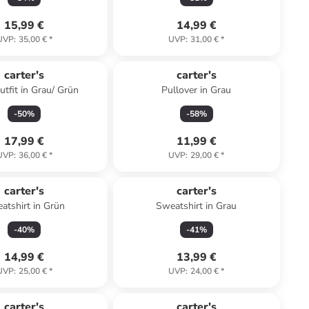
15,99 €
14,99 €
UVP
:
35,00 €
*
UVP
:
31,00 €
*
carter's
carter's
utfit in Grau/ Grün
Pullover in Grau
-
50
%
-
58
%
17,99 €
11,99 €
UVP
:
36,00 €
*
UVP
:
29,00 €
*
carter's
carter's
atshirt in Grün
Sweatshirt in Grau
-
40
%
-
41
%
14,99 €
13,99 €
UVP
:
25,00 €
*
UVP
:
24,00 €
*
family
rabatt
carter's
carter's