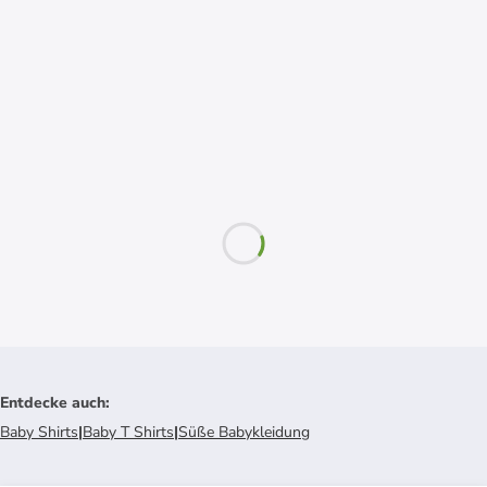
Entdecke auch
:
Baby Shirts
|
Baby T Shirts
|
Süße Babykleidung