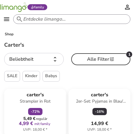
family
Shop
Carter's
1
Beliebtheit
Alle Filter
SALE
Kinder
Babys
family
rabatt
carter's
carter's
Strampler in Rot
2er-Set: Pyjamas in Blau/
Weiß/ Bunt
-
72
%
-
16
%
5,49 €
regulär
4,99 €
14,99 €
mit family
UVP
:
18,00 €
*
UVP
:
18,00 €
*