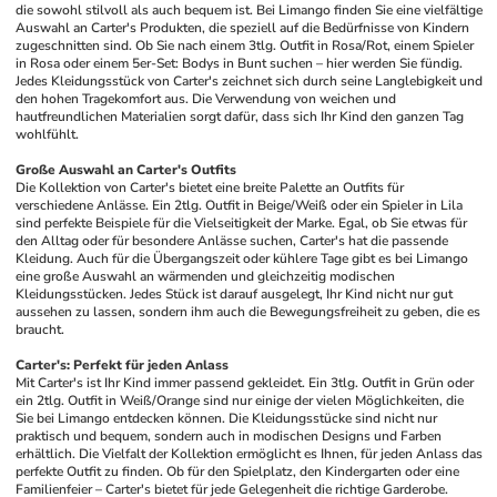
die sowohl stilvoll als auch bequem ist. Bei Limango finden Sie eine vielfältige 
Auswahl an Carter's Produkten, die speziell auf die Bedürfnisse von Kindern 
zugeschnitten sind. Ob Sie nach einem 3tlg. Outfit in Rosa/Rot, einem Spieler 
in Rosa oder einem 5er-Set: Bodys in Bunt suchen – hier werden Sie fündig. 
Jedes Kleidungsstück von Carter's zeichnet sich durch seine Langlebigkeit und 
den hohen Tragekomfort aus. Die Verwendung von weichen und 
hautfreundlichen Materialien sorgt dafür, dass sich Ihr Kind den ganzen Tag 
wohlfühlt.
Große Auswahl an Carter's Outfits
Die Kollektion von Carter's bietet eine breite Palette an Outfits für 
verschiedene Anlässe. Ein 2tlg. Outfit in Beige/Weiß oder ein Spieler in Lila 
sind perfekte Beispiele für die Vielseitigkeit der Marke. Egal, ob Sie etwas für 
den Alltag oder für besondere Anlässe suchen, Carter's hat die passende 
Kleidung. Auch für die Übergangszeit oder kühlere Tage gibt es bei Limango 
eine große Auswahl an wärmenden und gleichzeitig modischen 
Kleidungsstücken. Jedes Stück ist darauf ausgelegt, Ihr Kind nicht nur gut 
aussehen zu lassen, sondern ihm auch die Bewegungsfreiheit zu geben, die es 
braucht.
Carter's: Perfekt für jeden Anlass
Mit Carter's ist Ihr Kind immer passend gekleidet. Ein 3tlg. Outfit in Grün oder 
ein 2tlg. Outfit in Weiß/Orange sind nur einige der vielen Möglichkeiten, die 
Sie bei Limango entdecken können. Die Kleidungsstücke sind nicht nur 
praktisch und bequem, sondern auch in modischen Designs und Farben 
erhältlich. Die Vielfalt der Kollektion ermöglicht es Ihnen, für jeden Anlass das 
perfekte Outfit zu finden. Ob für den Spielplatz, den Kindergarten oder eine 
Familienfeier – Carter's bietet für jede Gelegenheit die richtige Garderobe.