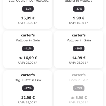
2tlg. Outfit in Dunkelblau/
Spieler in Hellblau
Grau
-
51
%
-
37
%
15,99 €
9,99 €
UVP
:
33,00 €
*
UVP
:
16,00 €
*
carter's
carter's
Pullover in Grün
Pullover in Grün
-
41
%
-
40
%
16,99 €
14,99 €
ab
:
UVP
:
29,00 €
*
UVP
:
25,00 €
*
Zu spät. Ausverkauft.
carter's
carter's
2tlg. Outfit in Pink
Body in Gelb
-
27
%
-
53
%
12,99 €
5,99 €
ab
:
UVP
:
18,00 €
*
UVP
:
13,00 €
*