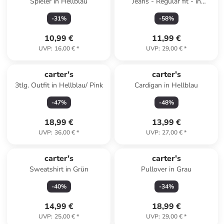
Spieler in Hellblau
Jeans - Regular fit - in
Anthrazit
-
31
%
-
58
%
10,99 €
11,99 €
UVP
:
16,00 €
*
UVP
:
29,00 €
*
carter's
carter's
3tlg. Outfit in Hellblau/ Pink
Cardigan in Hellblau
-
47
%
-
48
%
18,99 €
13,99 €
UVP
:
36,00 €
*
UVP
:
27,00 €
*
carter's
carter's
Sweatshirt in Grün
Pullover in Grau
-
40
%
-
34
%
14,99 €
18,99 €
UVP
:
25,00 €
*
UVP
:
29,00 €
*