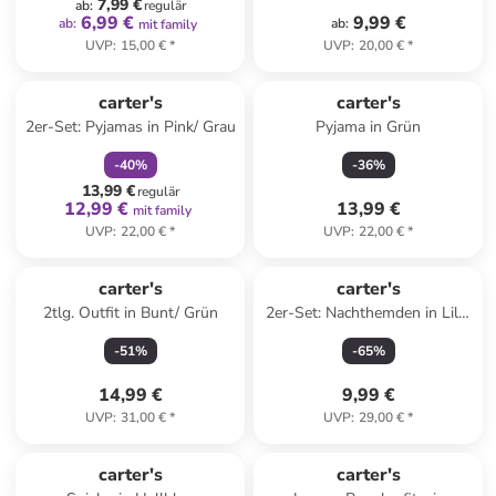
7,99 €
ab
:
regulär
6,99 €
9,99 €
ab
:
ab
:
mit family
UVP
:
15,00 €
*
UVP
:
20,00 €
*
family
rabatt
carter's
carter's
2er-Set: Pyjamas in Pink/ Grau
Pyjama in Grün
-
40
%
-
36
%
13,99 €
regulär
12,99 €
13,99 €
mit family
UVP
:
22,00 €
*
UVP
:
22,00 €
*
carter's
carter's
2tlg. Outfit in Bunt/ Grün
2er-Set: Nachthemden in Lila/
Grau
-
51
%
-
65
%
14,99 €
9,99 €
UVP
:
31,00 €
*
UVP
:
29,00 €
*
carter's
carter's