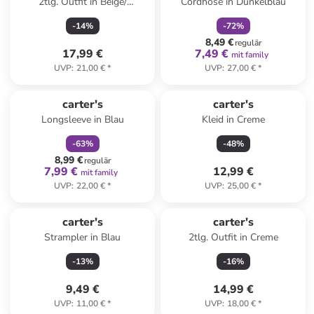
2tlg. Outfit in Beige/
Cordhose in Dunkelblau
Dunkelblau
-
14
%
-
72
%
8,49 €
regulär
17,99 €
7,49 €
mit family
UVP
:
21,00 €
*
UVP
:
27,00 €
*
family
rabatt
carter's
carter's
Longsleeve in Blau
Kleid in Creme
-
63
%
-
48
%
8,99 €
regulär
7,99 €
12,99 €
mit family
UVP
:
22,00 €
*
UVP
:
25,00 €
*
carter's
carter's
Strampler in Blau
2tlg. Outfit in Creme
-
13
%
-
16
%
9,49 €
14,99 €
UVP
:
11,00 €
*
UVP
:
18,00 €
*