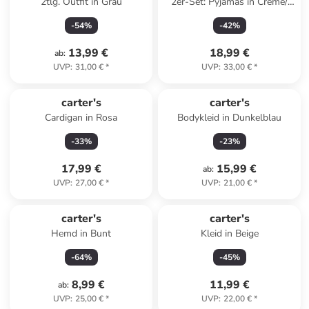
2tlg. Outfit in Grau
2er-Set: Pyjamas in Creme/
Grau
-
54
%
-
42
%
13,99 €
18,99 €
ab
:
UVP
:
31,00 €
*
UVP
:
33,00 €
*
carter's
carter's
Cardigan in Rosa
Bodykleid in Dunkelblau
-
33
%
-
23
%
17,99 €
15,99 €
ab
:
UVP
:
27,00 €
*
UVP
:
21,00 €
*
carter's
carter's
Hemd in Bunt
Kleid in Beige
-
64
%
-
45
%
8,99 €
11,99 €
ab
:
UVP
:
25,00 €
*
UVP
:
22,00 €
*