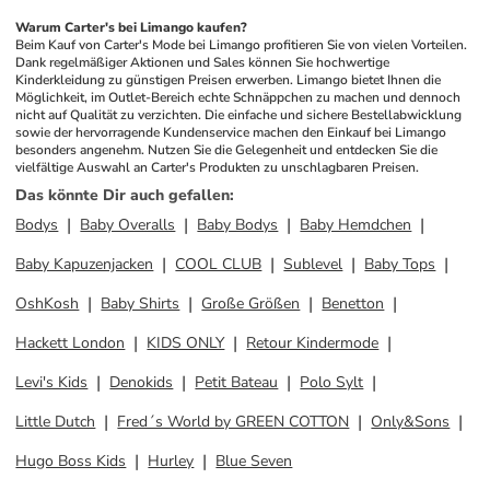
Warum Carter's bei Limango kaufen?
Beim Kauf von Carter's Mode bei Limango profitieren Sie von vielen Vorteilen. 
Dank regelmäßiger Aktionen und Sales können Sie hochwertige 
Kinderkleidung zu günstigen Preisen erwerben. Limango bietet Ihnen die 
Möglichkeit, im Outlet-Bereich echte Schnäppchen zu machen und dennoch 
nicht auf Qualität zu verzichten. Die einfache und sichere Bestellabwicklung 
sowie der hervorragende Kundenservice machen den Einkauf bei Limango 
besonders angenehm. Nutzen Sie die Gelegenheit und entdecken Sie die 
vielfältige Auswahl an Carter's Produkten zu unschlagbaren Preisen.
Das könnte Dir auch gefallen
:
Bodys
Baby Overalls
Baby Bodys
Baby Hemdchen
Baby Kapuzenjacken
COOL CLUB
Sublevel
Baby Tops
OshKosh
Baby Shirts
Große Größen
Benetton
Hackett London
KIDS ONLY
Retour Kindermode
Levi's Kids
Denokids
Petit Bateau
Polo Sylt
Little Dutch
Fred´s World by GREEN COTTON
Only&Sons
Hugo Boss Kids
Hurley
Blue Seven