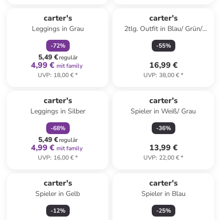
family
rabatt
carter's
carter's
Leggings in Grau
2tlg. Outfit in Blau/ Grün/
Creme
-
72
%
-
55
%
5,49 €
regulär
4,99 €
16,99 €
mit family
UVP
:
18,00 €
*
UVP
:
38,00 €
*
family
rabatt
carter's
carter's
Leggings in Silber
Spieler in Weiß/ Grau
-
68
%
-
36
%
5,49 €
regulär
4,99 €
13,99 €
mit family
UVP
:
16,00 €
*
UVP
:
22,00 €
*
carter's
carter's
Spieler in Gelb
Spieler in Blau
-
12
%
-
25
%