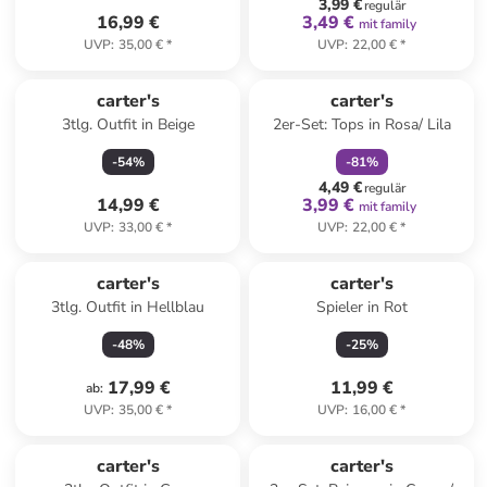
3,99 €
regulär
16,99 €
3,49 €
mit family
UVP
:
35,00 €
*
UVP
:
22,00 €
*
family
rabatt
carter's
carter's
3tlg. Outfit in Beige
2er-Set: Tops in Rosa/ Lila
-
54
%
-
81
%
4,49 €
regulär
14,99 €
3,99 €
mit family
UVP
:
33,00 €
*
UVP
:
22,00 €
*
carter's
carter's
3tlg. Outfit in Hellblau
Spieler in Rot
-
48
%
-
25
%
17,99 €
11,99 €
ab
:
UVP
:
35,00 €
*
UVP
:
16,00 €
*
carter's
carter's