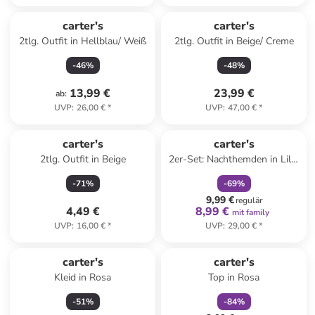
carter's
carter's
2tlg. Outfit in Hellblau/ Weiß
2tlg. Outfit in Beige/ Creme
-
46
%
-
48
%
13,99 €
23,99 €
ab
:
UVP
:
26,00 €
*
UVP
:
47,00 €
*
family
rabatt
carter's
carter's
2tlg. Outfit in Beige
2er-Set: Nachthemden in Lila/
Weiß
-
71
%
-
69
%
9,99 €
regulär
4,49 €
8,99 €
mit family
UVP
:
16,00 €
*
UVP
:
29,00 €
*
family
rabatt
carter's
carter's
Kleid in Rosa
Top in Rosa
-
51
%
-
84
%