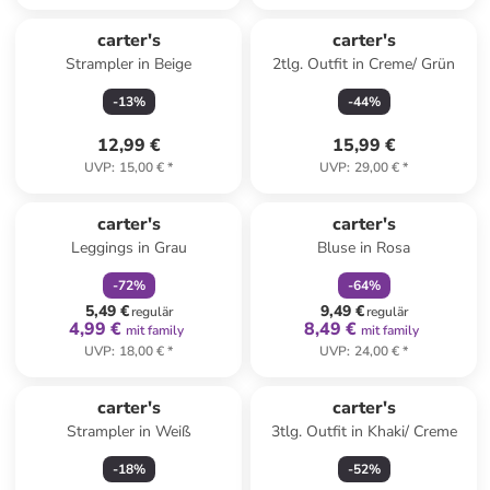
Reserviert
carter's
carter's
Strampler in Beige
2tlg. Outfit in Creme/ Grün
-
13
%
-
44
%
12,99 €
15,99 €
UVP
:
15,00 €
*
UVP
:
29,00 €
*
family
rabatt
family
rabatt
carter's
carter's
Leggings in Grau
Bluse in Rosa
-
72
%
-
64
%
5,49 €
9,49 €
regulär
regulär
4,99 €
8,49 €
mit family
mit family
UVP
:
18,00 €
*
UVP
:
24,00 €
*
carter's
carter's
Strampler in Weiß
3tlg. Outfit in Khaki/ Creme
-
18
%
-
52
%