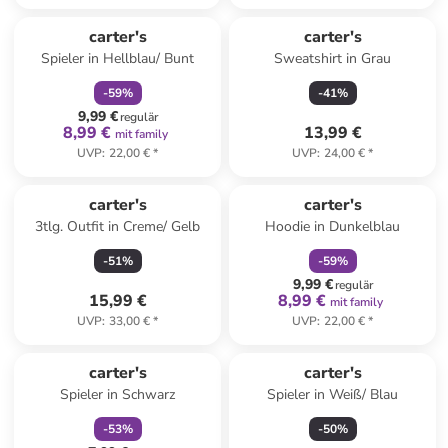
family
rabatt
carter's
carter's
Spieler in Hellblau/ Bunt
Sweatshirt in Grau
-
59
%
-
41
%
9,99 €
regulär
8,99 €
13,99 €
mit family
UVP
:
22,00 €
*
UVP
:
24,00 €
*
family
rabatt
carter's
carter's
3tlg. Outfit in Creme/ Gelb
Hoodie in Dunkelblau
-
51
%
-
59
%
9,99 €
regulär
15,99 €
8,99 €
mit family
UVP
:
33,00 €
*
UVP
:
22,00 €
*
family
rabatt
carter's
carter's
Spieler in Schwarz
Spieler in Weiß/ Blau
-
53
%
-
50
%