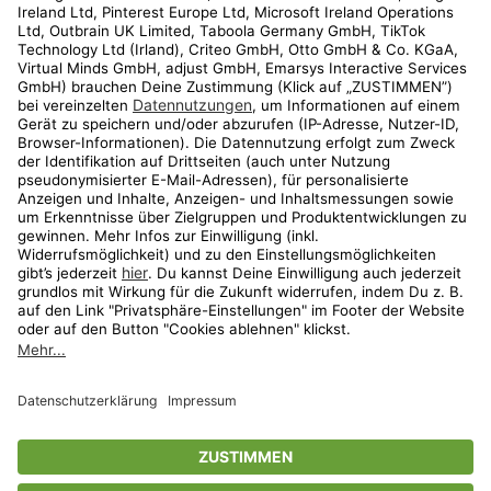
Kundenservice
Shop
Aktionen
Travel
limango.nl
limango.pl
* Streichpreise entsprechen der unverbindlichen Preisempfehlung des