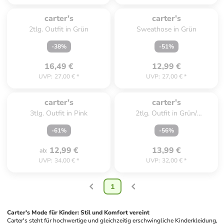
Zu spät. Ausverkauft.
Zu spät. Ausverkauft.
carter's
carter's
2tlg. Outfit in Grün
Sweathose in Grün
-
38
%
-
51
%
16,49 €
12,99 €
UVP
:
27,00 €
*
UVP
:
27,00 €
*
Zu spät. Ausverkauft.
Zu spät. Ausverkauft.
carter's
carter's
3tlg. Outfit in Pink
2tlg. Outfit in Grün/
Dunkelblau
-
61
%
-
56
%
12,99 €
13,99 €
ab
:
UVP
:
34,00 €
*
UVP
:
32,00 €
*
1
Carter's Mode für Kinder: Stil und Komfort vereint
Carter's steht für hochwertige und gleichzeitig erschwingliche Kinderkleidung, 