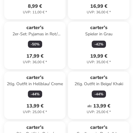
8,99 €
16,99 €
UVP
:
11,00 €
*
UVP
:
36,00 €
*
carter's
carter's
2er-Set: Pyjamas in Rot/
Spieler in Grau
Creme
-
50
%
-
42
%
17,99 €
19,99 €
UVP
:
36,00 €
*
UVP
:
35,00 €
*
carter's
carter's
2tlg. Outfit in Hellblau/ Creme
2tlg. Outfit in Beige/ Khaki
-
44
%
-
44
%
13,99 €
13,99 €
ab
:
UVP
:
25,00 €
*
UVP
:
25,00 €
*
family
rabatt
carter's
carter's