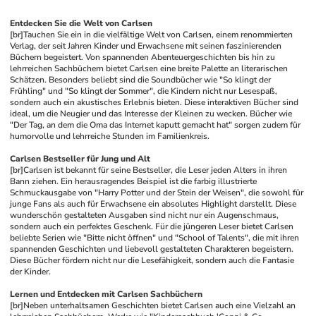
Entdecken Sie die Welt von Carlsen
[br]
Tauchen Sie ein in die vielfältige Welt von Carlsen, einem renommierten 
Verlag, der seit Jahren Kinder und Erwachsene mit seinen faszinierenden 
Büchern begeistert. Von spannenden Abenteuergeschichten bis hin zu 
lehrreichen Sachbüchern bietet Carlsen eine breite Palette an literarischen 
Schätzen. Besonders beliebt sind die Soundbücher wie "So klingt der 
Frühling" und "So klingt der Sommer", die Kindern nicht nur Lesespaß, 
sondern auch ein akustisches Erlebnis bieten. Diese interaktiven Bücher sind 
ideal, um die Neugier und das Interesse der Kleinen zu wecken. Bücher wie 
"Der Tag, an dem die Oma das Internet kaputt gemacht hat" sorgen zudem für 
humorvolle und lehrreiche Stunden im Familienkreis.
Carlsen Bestseller für Jung und Alt
[br]
Carlsen ist bekannt für seine Bestseller, die Leser jeden Alters in ihren 
Bann ziehen. Ein herausragendes Beispiel ist die farbig illustrierte 
Schmuckausgabe von "Harry Potter und der Stein der Weisen", die sowohl für 
junge Fans als auch für Erwachsene ein absolutes Highlight darstellt. Diese 
wunderschön gestalteten Ausgaben sind nicht nur ein Augenschmaus, 
sondern auch ein perfektes Geschenk. Für die jüngeren Leser bietet Carlsen 
beliebte Serien wie "Bitte nicht öffnen" und "School of Talents", die mit ihren 
spannenden Geschichten und liebevoll gestalteten Charakteren begeistern. 
Diese Bücher fördern nicht nur die Lesefähigkeit, sondern auch die Fantasie 
der Kinder.
Lernen und Entdecken mit Carlsen Sachbüchern
[br]
Neben unterhaltsamen Geschichten bietet Carlsen auch eine Vielzahl an 