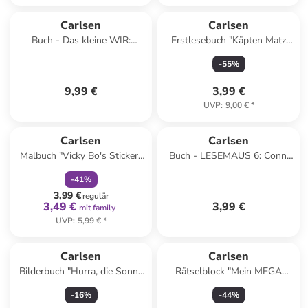
Carlsen
Carlsen
Buch - Das kleine WIR:
Erstlesebuch "Käpten Matz
Mitmachspaß zum Schulstart
und der Riesen-Strudel"
-
55
%
9,99 €
3,99 €
UVP
:
9,00 €
*
family
rabatt
Carlsen
Carlsen
Malbuch "Vicky Bo's Sticker-
Buch - LESEMAUS 6: Conni
Malbuch Tiere"
macht das Seepferdchen
-
41
%
3,99 €
regulär
3,49 €
3,99 €
mit family
UVP
:
5,99 €
*
Carlsen
Carlsen
Bilderbuch "Hurra, die Sonne
Rätselblock "Mein MEGA
scheint"
Freizeit-Rätselblock" - ab 8
-
16
%
-
44
%
Jahren