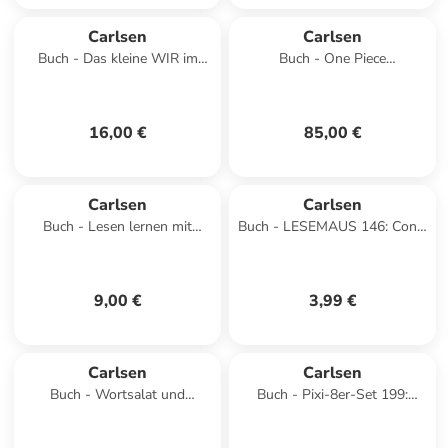
Carlsen
Carlsen
Buch - Das kleine WIR im
Buch - One Piece
Kindergarten
Sammelschuber 1: East Blue
(inklusive Band 1-12)
16,00 €
85,00 €
Carlsen
Carlsen
Buch - Lesen lernen mit
Buch - LESEMAUS 146: Conni
Conni: Conni und das
verkleidet sich
Eichhörnchen
9,00 €
3,99 €
Carlsen
Carlsen
Buch - Wortsalat und
Buch - Pixi-8er-Set 199:
Buchstabensuppe
Meine Sticker-Pixis (8x1
Exemplar), 8 Teile