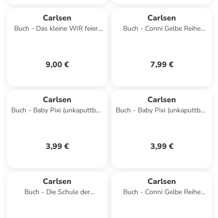
Carlsen
Carlsen
Buch - Das kleine WIR feiert
Buch - Conni Gelbe Reihe
Geburtstag
(Beschäftigungsbuch): Alles
für die 1. Klass
9,00 €
7,99 €
Carlsen
Carlsen
Buch - Baby Pixi (unkaputtbar)
Buch - Baby Pixi (unkaputtbar)
157: Mein erstes
69: Mein Lieblingsbuch vom
Kontrastbuch ab 6 Monaten
Bauernhof
3,99 €
3,99 €
Carlsen
Carlsen
Buch - Die Schule der
Buch - Conni Gelbe Reihe
magischen Tiere: Endlich
(Beschäftigungsbuch):
Pause! Das große Räts
Übungsheft Rechnen