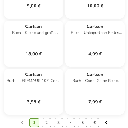
9,00 €
10,00 €
Carlsen
Carlsen
Buch - Kleine und große
Buch - Unkaputtbar: Erstes
Wunder des Weltalls
Wissen: Im Wald
18,00 €
4,99 €
Carlsen
Carlsen
Buch - LESEMAUS 107: Conni
Buch - Conni Gelbe Reihe
und ihr Lieblingspony
(Beschäftigungsbuch): Mein
megatolles Vorschulbuc
3,99 €
7,99 €
1
2
3
4
5
6