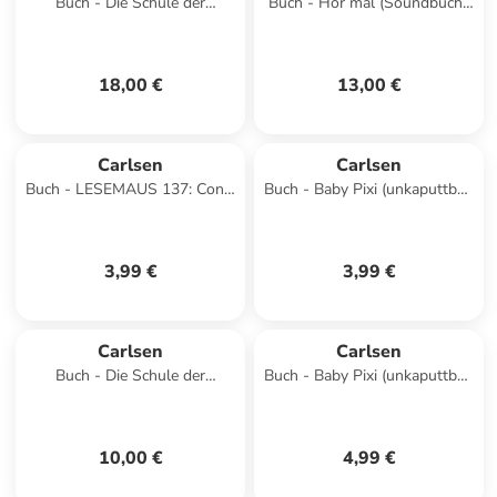
Buch - Die Schule der
Buch - Hör mal (Soundbuch):
magischen Tiere:
Auf der Baustelle
SELBERzeichnen
18,00 €
13,00 €
Carlsen
Carlsen
Buch - LESEMAUS 137: Conni
Buch - Baby Pixi (unkaputtbar)
geht nicht mit jedem mit
172: Wer schläft denn da?
3,99 €
3,99 €
Carlsen
Carlsen
Buch - Die Schule der
Buch - Baby Pixi (unkaputtbar)
magischen Tiere ermittelt
107: Mein Baby-Pixi-
Neuausgabe 8: Die Erdbeer-
Buggybuch: Unterwegs
Spur
10,00 €
4,99 €