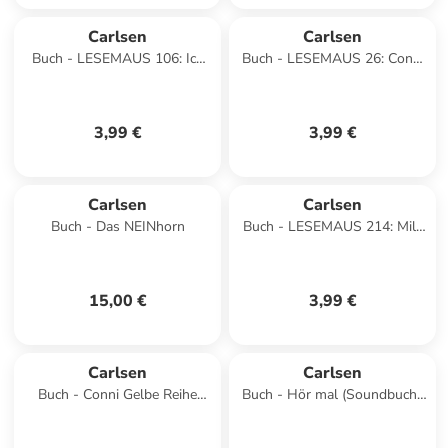
Carlsen
Carlsen
Buch - LESEMAUS 106: Ich
Buch - LESEMAUS 26: Conni
hab einen Freund, der ist
geht verloren
Müllmann
3,99 €
3,99 €
Carlsen
Carlsen
Buch - Das NEINhorn
Buch - LESEMAUS 214: Mila
traut sich
15,00 €
3,99 €
Carlsen
Carlsen
Buch - Conni Gelbe Reihe
Buch - Hör mal (Soundbuch):
(Beschäftigungsbuch): Mein
Wimmelbuch: Spielplatz
kunterbunter Mitmach-K