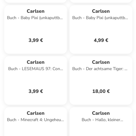
Carlsen
Carlsen
Buch - Baby Pixi (unkaputtbar)
Buch - Baby Pixi (unkaputtbar)
168: Mein Lieblingsbuch vom
98: Mein Baby-Pixi-
Frühling und So
Buggybuch: Meine ersten
W&oum
3,99 €
4,99 €
Carlsen
Carlsen
Buch - LESEMAUS 97: Conni
Buch - Der achtsame Tiger: So
lernt teilen, vertrauen und sich
ein Kuddelmuddel
vertragen
3,99 €
18,00 €
Carlsen
Carlsen
Buch - Minecraft 4: Ungeheuer
Buch - Hallo, kleiner
- bis zum Untergang!
Maulwurf! Das große
Vorlesebuch