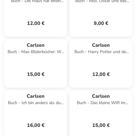
Buch - Die Maus hat einen
Buch - Rico, Oskar und das
neuen Freund
Herzgebreche (Rico und Oskar
2)
12,00 €
9,00 €
Carlsen
Carlsen
Buch - Max-Bilderbücher: Wir
Buch - Harry Potter und der
besuchen die Feuerwehr,
Stein der Weisen (Harry
Polizei und Baustelle
Potter 1)
15,00 €
12,00 €
Carlsen
Carlsen
Buch - Ich bin anders als du -
Buch - Das kleine WIR im
Ich bin wie du: Das große
Kindergarten
Bilderbuch zum V
16,00 €
15,00 €