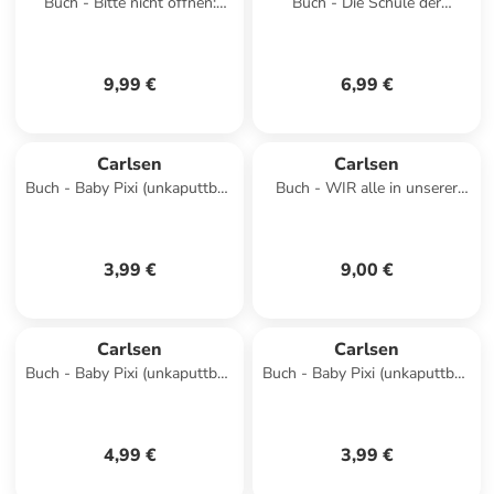
Buch - Bitte nicht öffnen:
Buch - Die Schule der
Lustig!
magischen Tiere: Witze! - Über
333 magische Tier- un
9,99 €
6,99 €
Carlsen
Carlsen
Buch - Baby Pixi (unkaputtbar)
Buch - WIR alle in unserer
124: Summen und wackeln,
Klasse
schlummern und zappeln
3,99 €
9,00 €
Carlsen
Carlsen
Buch - Baby Pixi (unkaputtbar)
Buch - Baby Pixi (unkaputtbar)
179: Mein Baby-Pixi-
84: Mein Lieblingsbuch vom
Buggybuch: Allererste
Zuhause
W&ouml
4,99 €
3,99 €