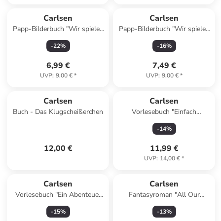
Carlsen
Carlsen
Papp-Bilderbuch "Wir spielen
Papp-Bilderbuch "Wir spielen
Einkaufen: Buchhandlung"
Einkaufen: Bäckerei"
-
22
%
-
16
%
6,99 €
7,49 €
UVP
:
9,00 €
*
UVP
:
9,00 €
*
Carlsen
Carlsen
Buch - Das Klugscheißerchen
Vorlesebuch "Einfach
buddeln!"
-
14
%
12,00 €
11,99 €
UVP
:
14,00 €
*
Carlsen
Carlsen
Vorlesebuch "Ein Abenteuer
Fantasyroman "All Our
mit Nina und Milo"
Hidden Gifts - Die Kraft der
-
15
%
-
13
%
Tal"