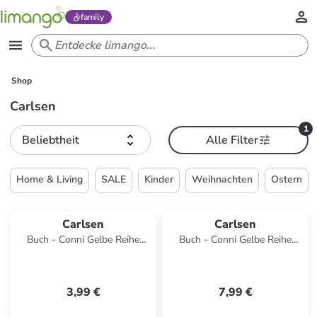
family
Shop
Carlsen
1
Beliebtheit
Alle Filter
Home & Living
SALE
Kinder
Weihnachten
Ostern
Carlsen
Carlsen
Buch - Conni Gelbe Reihe
Buch - Conni Gelbe Reihe
(Beschäftigungsbuch):
(Beschäftigungsbuch): Mein
Buchstaben schreiben
superdickes Vorschulbu
3,99 €
7,99 €