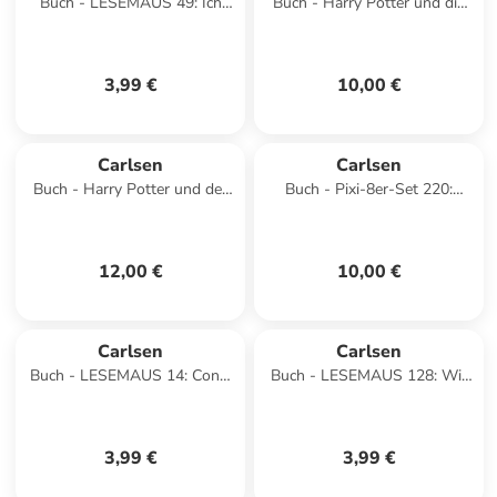
Buch - LESEMAUS 49: Ich
Buch - Harry Potter und die
hab eine Freundin, die ist
Kammer des Schreckens
Notärztin
(Harry Potter 2)
3,99 €
10,00 €
Carlsen
Carlsen
Buch - Harry Potter und der
Buch - Pixi-8er-Set 220:
Gefangene von Askaban
Neues von Conni (8x1
(Harry Potter 3)
Exemplar), 8 Teile
12,00 €
10,00 €
Carlsen
Carlsen
Buch - LESEMAUS 14: Conni
Buch - LESEMAUS 128: Wir
am Strand
können das! Freundlich und
achtsam sein
3,99 €
3,99 €