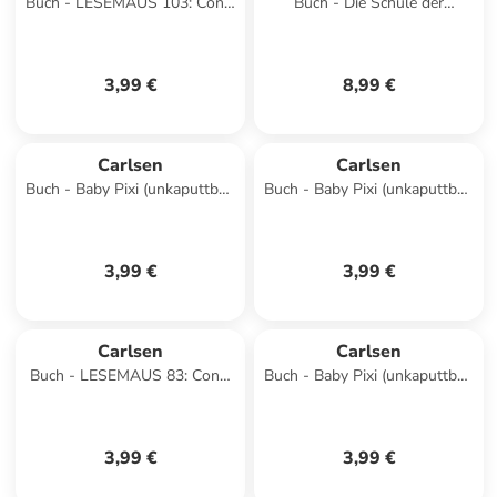
Buch - LESEMAUS 103: Conni
Buch - Die Schule der
im Schnee
magischen Tiere
Beschäftigung: Das große
Abc-L
3,99 €
8,99 €
Carlsen
Carlsen
Buch - Baby Pixi (unkaputtbar)
Buch - Baby Pixi (unkaputtbar)
149: Mein Lieblingsbuch vom
73: Gute Nacht, ihr lieben
Kindergarten
Kuscheltiere!
3,99 €
3,99 €
Carlsen
Carlsen
Buch - LESEMAUS 83: Conni
Buch - Baby Pixi (unkaputtbar)
geht aufs Töpfchen
177: Das kleine Muthörnchen
spielt mit
3,99 €
3,99 €