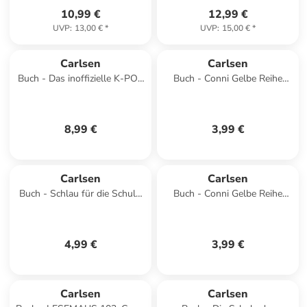
10,99 €
12,99 €
UVP
:
13,00 €
*
UVP
:
15,00 €
*
Carlsen
Carlsen
Buch - Das inoffizielle K-POP
Buch - Conni Gelbe Reihe
DEMON HUNTERS Activity
(Beschäftigungsbuch): Die
Buch
Uhrzeit | Der Klassiker
8,99 €
3,99 €
Carlsen
Carlsen
Buch - Schlau für die Schule:
Buch - Conni Gelbe Reihe
Bunte Rätsel zum Schulstart
(Beschäftigungsbuch):
(Schult&uum
Übungsheft Schreiben
4,99 €
3,99 €
Carlsen
Carlsen