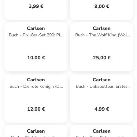
3,99 €
9,00 €
Carlsen
Carlsen
Buch - Pixi-8er-Set 290: Pixi
Buch - The Wolf King (Wolf
liebt die Natur (8x1 Exemplar),
King 1)
8 Teile
10,00 €
25,00 €
Carlsen
Carlsen
Buch - Die rote Königin (Die
Buch - Unkaputtbar: Erstes
Farben des Blutes 1)
Wissen: Das ist mein Körper
12,00 €
4,99 €
Carlsen
Carlsen