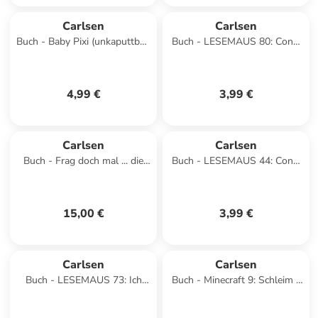
Carlsen
Carlsen
Buch - Baby Pixi (unkaputtbar)
Buch - LESEMAUS 80: Conni
171: Mein Baby-Pixi-
hat Geburtstag
Buggybuch: Wem gehört d
4,99 €
3,99 €
Carlsen
Carlsen
Buch - Frag doch mal ... die
Buch - LESEMAUS 44: Conni
Maus: Können Fische pupsen?
und der Wackelzahn
15,00 €
3,99 €
Carlsen
Carlsen
Buch - LESEMAUS 73: Ich
Buch - Minecraft 9: Schleim -
hab einen Freund, der ist Pilot
bis zum Hals!