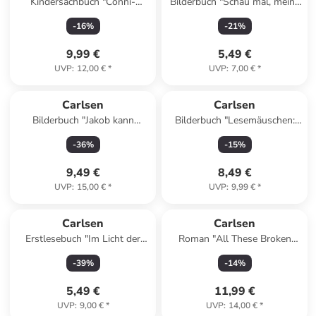
Kindersachbuch "Conni-
Bilderbuch "Schau mal, meine
Themenbuch: Das große
bunten Spielsachen"
-
16
%
-
21
%
Conni-Umwelt"
9,99 €
5,49 €
UVP
:
12,00 €
*
UVP
:
7,00 €
*
Carlsen
Carlsen
Bilderbuch "Jakob kann
Bilderbuch "Lesemäuschen:
zaubern"
Zehn kleine Zappelmänner
-
36
%
-
15
%
und noch mehr Fingerspiele"
9,49 €
8,49 €
UVP
:
15,00 €
*
UVP
:
9,99 €
*
Carlsen
Carlsen
Erstlesebuch "Im Licht der
Roman "All These Broken
Zauberkugel: Der Dschuha
Strings"
-
39
%
-
14
%
und der Eselritt"
5,49 €
11,99 €
UVP
:
9,00 €
*
UVP
:
14,00 €
*