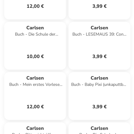
12,00 €
3,99 €
Carlsen
Carlsen
Buch - Die Schule der
Buch - LESEMAUS 39: Conni
magischen Tiere ermittelt
lernt Rad fahren
Neuausgabe 1: Der grüne Gl
10,00 €
3,99 €
Carlsen
Carlsen
Buch - Mein erstes Vorlese-
Buch - Baby Pixi (unkaputtbar)
Bilder-Buch: Von Mut, Wut
115: Bagger, Traktor,
und starken Gefühlen
Feuerwehr
12,00 €
3,99 €
Carlsen
Carlsen