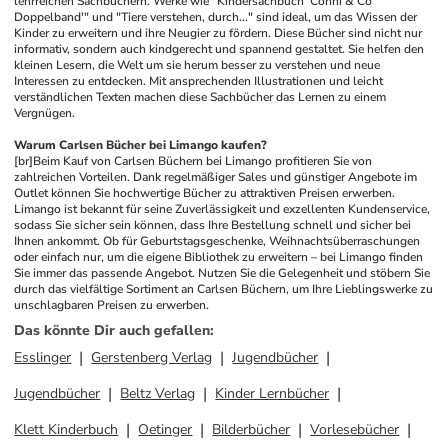
lehrreichen Sachbüchern. Werke wie "Kindersachbuch 'Conni & Co 
Doppelband'" und "Tiere verstehen, durch..." sind ideal, um das Wissen der 
Kinder zu erweitern und ihre Neugier zu fördern. Diese Bücher sind nicht nur 
informativ, sondern auch kindgerecht und spannend gestaltet. Sie helfen den 
kleinen Lesern, die Welt um sie herum besser zu verstehen und neue 
Interessen zu entdecken. Mit ansprechenden Illustrationen und leicht 
verständlichen Texten machen diese Sachbücher das Lernen zu einem 
Vergnügen.
Warum Carlsen Bücher bei Limango kaufen?
[br]
Beim Kauf von Carlsen Büchern bei Limango profitieren Sie von 
zahlreichen Vorteilen. Dank regelmäßiger Sales und günstiger Angebote im 
Outlet können Sie hochwertige Bücher zu attraktiven Preisen erwerben. 
Limango ist bekannt für seine Zuverlässigkeit und exzellenten Kundenservice, 
sodass Sie sicher sein können, dass Ihre Bestellung schnell und sicher bei 
Ihnen ankommt. Ob für Geburtstagsgeschenke, Weihnachtsüberraschungen 
oder einfach nur, um die eigene Bibliothek zu erweitern – bei Limango finden 
Sie immer das passende Angebot. Nutzen Sie die Gelegenheit und stöbern Sie 
durch das vielfältige Sortiment an Carlsen Büchern, um Ihre Lieblingswerke zu 
unschlagbaren Preisen zu erwerben.
Das könnte Dir auch gefallen
:
Esslinger
Gerstenberg Verlag
Jugendbücher
Jugendbücher
Beltz Verlag
Kinder Lernbücher
Klett Kinderbuch
Oetinger
Bilderbücher
Vorlesebücher