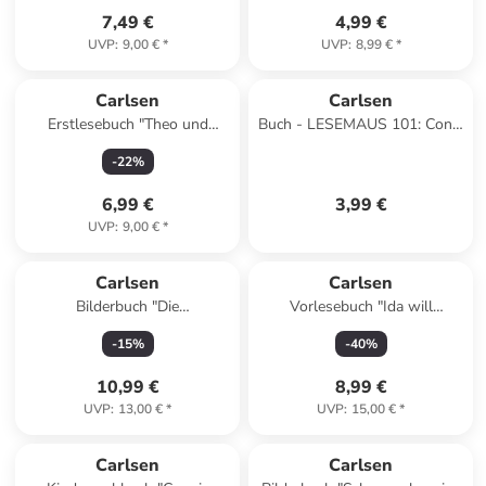
7,49 €
4,99 €
UVP
:
9,00 €
*
UVP
:
8,99 €
*
Carlsen
Carlsen
Erstlesebuch "Theo und
Buch - LESEMAUS 101: Conni
Marlen auf der Insel"
kommt in die Schule
-
22
%
6,99 €
3,99 €
UVP
:
9,00 €
*
Carlsen
Carlsen
Bilderbuch "Die
Vorlesebuch "Ida will
Weihnachtsgeschichte mit
schlafen"
-
15
%
-
40
%
Waldemar"
10,99 €
8,99 €
UVP
:
13,00 €
*
UVP
:
15,00 €
*
Carlsen
Carlsen