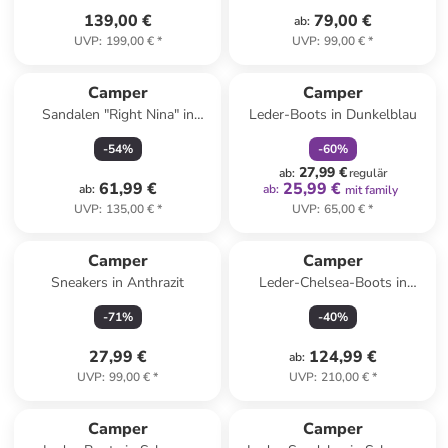
139,00 €
79,00 €
ab
:
UVP
:
199,00 €
*
UVP
:
99,00 €
*
family
rabatt
Camper
Camper
Sandalen "Right Nina" in
Leder-Boots in Dunkelblau
Creme
-
54
%
-
60
%
27,99 €
ab
:
regulär
61,99 €
25,99 €
ab
:
ab
:
mit family
UVP
:
135,00 €
*
UVP
:
65,00 €
*
Camper
Camper
Sneakers in Anthrazit
Leder-Chelsea-Boots in
Schwarz
-
71
%
-
40
%
27,99 €
124,99 €
ab
:
UVP
:
99,00 €
*
UVP
:
210,00 €
*
family
rabatt
Camper
Camper