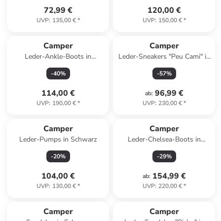
72,99 €
120,00 €
UVP
:
135,00 €
*
UVP
:
150,00 €
*
Camper
Camper
Leder-Ankle-Boots in
Leder-Sneakers "Peu Cami" in
Schwarz
Weiß
-
40
%
-
57
%
114,00 €
96,99 €
ab
:
UVP
:
190,00 €
*
UVP
:
230,00 €
*
Camper
Camper
Leder-Pumps in Schwarz
Leder-Chelsea-Boots in
Schwarz/ Hellbraun
-
20
%
-
29
%
104,00 €
154,99 €
ab
:
UVP
:
130,00 €
*
UVP
:
220,00 €
*
Camper
Camper