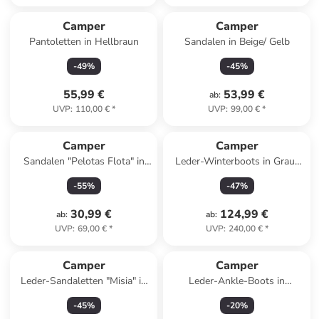
Camper
Camper
Pantoletten in Hellbraun
Sandalen in Beige/ Gelb
-
49
%
-
45
%
55,99 €
53,99 €
ab
:
UVP
:
110,00 €
*
UVP
:
99,00 €
*
Camper
Camper
Sandalen "Pelotas Flota" in
Leder-Winterboots in Grau/
Dunkelblau
Schwarz
-
55
%
-
47
%
30,99 €
124,99 €
ab
:
ab
:
UVP
:
69,00 €
*
UVP
:
240,00 €
*
Camper
Camper
Leder-Sandaletten "Misia" in
Leder-Ankle-Boots in
Dunkelblau
Schwarz
-
45
%
-
20
%