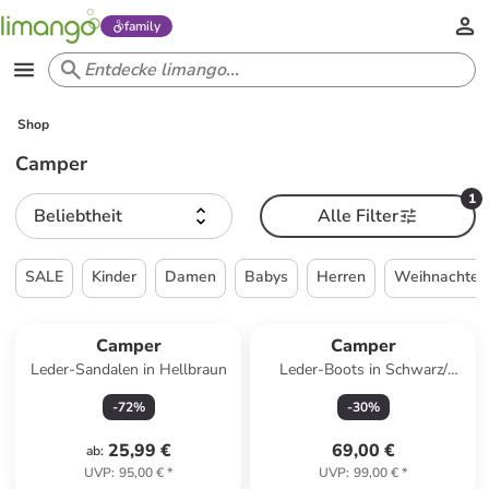
family
Shop
Camper
1
Beliebtheit
Alle Filter
SALE
Kinder
Damen
Babys
Herren
Weihnachten
Camper
Camper
Leder-Sandalen in Hellbraun
Leder-Boots in Schwarz/
Orange
-
72
%
-
30
%
25,99 €
69,00 €
ab
:
UVP
:
95,00 €
*
UVP
:
99,00 €
*