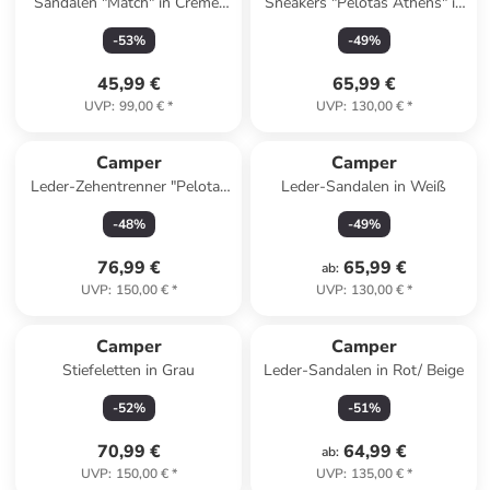
Sandalen "Match" in Creme/
Sneakers "Pelotas Athens" in
Gelb
Rosa
-
53
%
-
49
%
45,99 €
65,99 €
UVP
:
99,00 €
*
UVP
:
130,00 €
*
Camper
Camper
Leder-Zehentrenner "Pelotas
Leder-Sandalen in Weiß
Flota" in Schwarz
-
48
%
-
49
%
76,99 €
65,99 €
ab
:
UVP
:
150,00 €
*
UVP
:
130,00 €
*
Camper
Camper
Stiefeletten in Grau
Leder-Sandalen in Rot/ Beige
-
52
%
-
51
%
70,99 €
64,99 €
ab
:
UVP
:
150,00 €
*
UVP
:
135,00 €
*