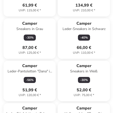
61,99 €
134,99 €
UVP
:
115,00 €
*
UVP
:
210,00 €
*
Camper
Camper
Sneakers in Grau
Leder-Sneakers in Schwarz
-
30
%
-
40
%
87,00 €
66,00 €
UVP
:
125,00 €
*
UVP
:
110,00 €
*
Camper
Camper
Leder-Pantoletten "Dana" in
Sneakers in Weiß
Türkis
-
56
%
-
30
%
51,99 €
52,00 €
UVP
:
120,00 €
*
UVP
:
75,00 €
*
Camper
Camper