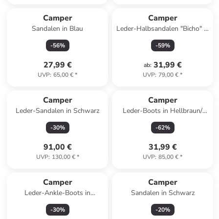
Camper
Camper
Sandalen in Blau
Leder-Halbsandalen "Bicho" in
Rosa
-
56
%
-
59
%
27,99 €
31,99 €
ab
:
UVP
:
65,00 €
*
UVP
:
79,00 €
*
Camper
Camper
Leder-Sandalen in Schwarz
Leder-Boots in Hellbraun/
Braun
-
30
%
-
62
%
91,00 €
31,99 €
UVP
:
130,00 €
*
UVP
:
85,00 €
*
Camper
Camper
Leder-Ankle-Boots in
Sandalen in Schwarz
Schwarz
-
30
%
-
20
%