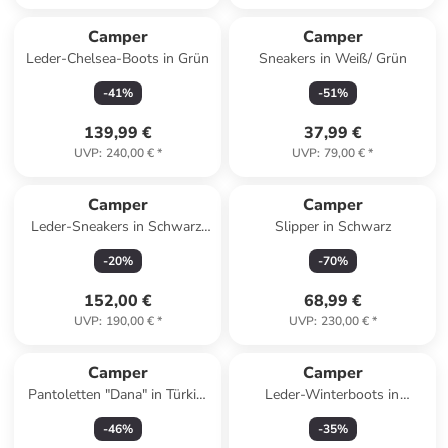
Camper
Camper
Leder-Chelsea-Boots in Grün
Sneakers in Weiß/ Grün
-
41
%
-
51
%
139,99 €
37,99 €
UVP
:
240,00 €
*
UVP
:
79,00 €
*
Camper
Camper
Leder-Sneakers in Schwarz/
Slipper in Schwarz
Rot
-
20
%
-
70
%
152,00 €
68,99 €
UVP
:
190,00 €
*
UVP
:
230,00 €
*
Camper
Camper
Pantoletten "Dana" in Türkis/
Leder-Winterboots in
Schwarz
Hellbraun
-
46
%
-
35
%