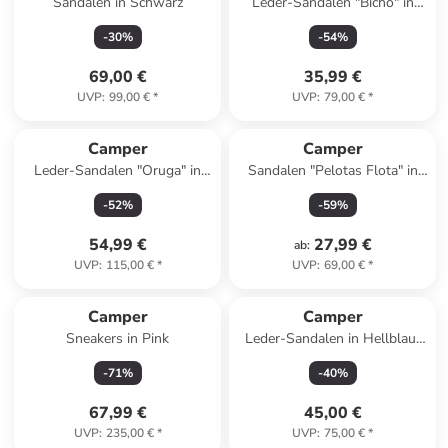
Sandalen in Schwarz
Leder-Sandalen "Bicho" in
Rosa
-
30
%
-
54
%
69,00 €
35,99 €
UVP
:
99,00 €
*
UVP
:
79,00 €
*
Camper
Camper
Leder-Sandalen "Oruga" in
Sandalen "Pelotas Flota" in
Schwarz
Rosa
-
52
%
-
59
%
54,99 €
27,99 €
ab
:
UVP
:
115,00 €
*
UVP
:
69,00 €
*
Camper
Camper
Sneakers in Pink
Leder-Sandalen in Hellblau/
Gelb
-
71
%
-
40
%
67,99 €
45,00 €
UVP
:
235,00 €
*
UVP
:
75,00 €
*