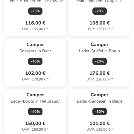
Leder-Stiefeletten in Schwarz
Halbsandalen "Oruga" in
Schwarz
-
25
%
-
20
%
116,00 €
108,00 €
UVP
:
155,00 €
*
UVP
:
135,00 €
*
Camper
Camper
Sneakers in Bunt
Leder-Stiefel in Braun
-
40
%
-
20
%
102,00 €
176,00 €
UVP
:
170,00 €
*
UVP
:
220,00 €
*
Camper
Camper
Leder-Boots in Hellbraun/
Leder-Sandalen in Beige
Creme
-
40
%
-
30
%
150,00 €
101,00 €
UVP
:
250,00 €
*
UVP
:
145,00 €
*