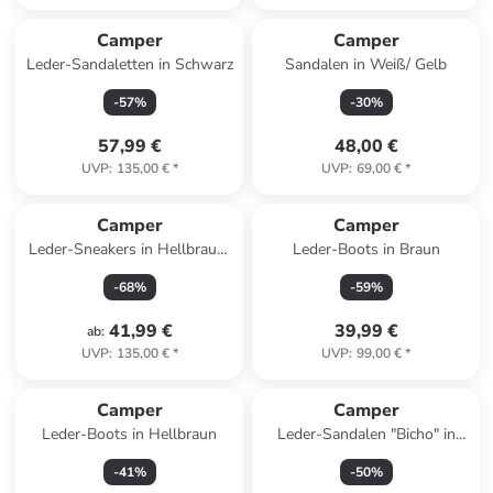
Camper
Camper
Leder-Sandaletten in Schwarz
Sandalen in Weiß/ Gelb
-
57
%
-
30
%
57,99 €
48,00 €
UVP
:
135,00 €
*
UVP
:
69,00 €
*
Camper
Camper
Leder-Sneakers in Hellbraun/
Leder-Boots in Braun
Beige
-
68
%
-
59
%
41,99 €
39,99 €
ab
:
UVP
:
135,00 €
*
UVP
:
99,00 €
*
Camper
Camper
Leder-Boots in Hellbraun
Leder-Sandalen "Bicho" in
Creme
-
41
%
-
50
%