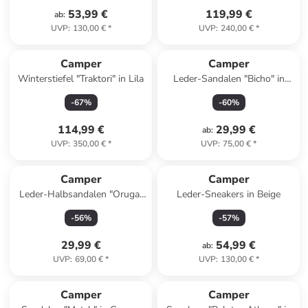
53,99 €
119,99 €
ab
:
UVP
:
130,00 €
*
UVP
:
240,00 €
*
Camper
Camper
Winterstiefel "Traktori" in Lila
Leder-Sandalen "Bicho" in
Silber
-
67
%
-
60
%
114,99 €
29,99 €
ab
:
UVP
:
350,00 €
*
UVP
:
75,00 €
*
Camper
Camper
Leder-Halbsandalen "Oruga"
Leder-Sneakers in Beige
in Beige
-
56
%
-
57
%
29,99 €
54,99 €
ab
:
UVP
:
69,00 €
*
UVP
:
130,00 €
*
Camper
Camper