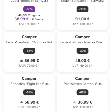
Leder-Boots in Schwarz
Leder-Sandalen in Schwarz
-
60
%
-
30
%
40,99 €
regulär
38,99 €
91,00 €
mit family
UVP
:
99,00 €
*
UVP
:
130,00 €
*
Camper
Camper
Leder-Sandalen "Right" in Rot
Leder-Halbsandalen in Weiß/
Gelb
-
53
%
-
30
%
36,99 €
48,00 €
ab
:
UVP
:
79,00 €
*
UVP
:
69,00 €
*
Camper
Camper
Sandalen "Right Nina" in
Pantoletten "Antonik" in
Türkis
Dunkelblau
-
54
%
-
66
%
58,99 €
36,99 €
ab
:
ab
:
UVP
:
130,00 €
*
UVP
:
110,00 €
*