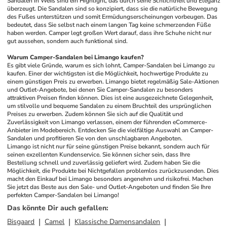
Sandalen in Weiß sind ein Highlight, das durch seine Schlichtheit und Eleganz 
überzeugt. Die Sandalen sind so konzipiert, dass sie die natürliche Bewegung 
des Fußes unterstützen und somit Ermüdungserscheinungen vorbeugen. Das 
bedeutet, dass Sie selbst nach einem langen Tag keine schmerzenden Füße 
haben werden. Camper legt großen Wert darauf, dass ihre Schuhe nicht nur 
gut aussehen, sondern auch funktional sind.
Warum Camper-Sandalen bei Limango kaufen?
Es gibt viele Gründe, warum es sich lohnt, Camper-Sandalen bei Limango zu 
kaufen. Einer der wichtigsten ist die Möglichkeit, hochwertige Produkte zu 
einem günstigen Preis zu erwerben. Limango bietet regelmäßig Sale-Aktionen 
und Outlet-Angebote, bei denen Sie Camper-Sandalen zu besonders 
attraktiven Preisen finden können. Dies ist eine ausgezeichnete Gelegenheit, 
um stilvolle und bequeme Sandalen zu einem Bruchteil des ursprünglichen 
Preises zu erwerben. Zudem können Sie sich auf die Qualität und 
Zuverlässigkeit von Limango verlassen, einem der führenden eCommerce-
Anbieter im Modebereich. Entdecken Sie die vielfältige Auswahl an Camper-
Sandalen und profitieren Sie von den unschlagbaren Angeboten.
Limango ist nicht nur für seine günstigen Preise bekannt, sondern auch für 
seinen exzellenten Kundenservice. Sie können sicher sein, dass Ihre 
Bestellung schnell und zuverlässig geliefert wird. Zudem haben Sie die 
Möglichkeit, die Produkte bei Nichtgefallen problemlos zurückzusenden. Dies 
macht den Einkauf bei Limango besonders angenehm und risikofrei. Machen 
Sie jetzt das Beste aus den Sale- und Outlet-Angeboten und finden Sie Ihre 
perfekten Camper-Sandalen bei Limango!
Das könnte Dir auch gefallen
:
Bisgaard
Camel
Klassische Damensandalen