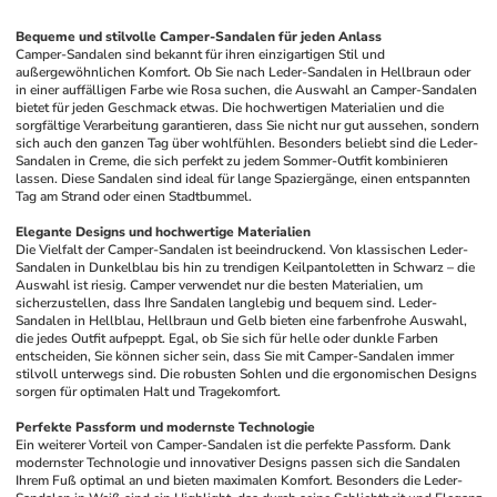
Bequeme und stilvolle Camper-Sandalen für jeden Anlass
Camper-Sandalen sind bekannt für ihren einzigartigen Stil und 
außergewöhnlichen Komfort. Ob Sie nach Leder-Sandalen in Hellbraun oder 
in einer auffälligen Farbe wie Rosa suchen, die Auswahl an Camper-Sandalen 
bietet für jeden Geschmack etwas. Die hochwertigen Materialien und die 
sorgfältige Verarbeitung garantieren, dass Sie nicht nur gut aussehen, sondern 
sich auch den ganzen Tag über wohlfühlen. Besonders beliebt sind die Leder-
Sandalen in Creme, die sich perfekt zu jedem Sommer-Outfit kombinieren 
lassen. Diese Sandalen sind ideal für lange Spaziergänge, einen entspannten 
Tag am Strand oder einen Stadtbummel.
Elegante Designs und hochwertige Materialien
Die Vielfalt der Camper-Sandalen ist beeindruckend. Von klassischen Leder-
Sandalen in Dunkelblau bis hin zu trendigen Keilpantoletten in Schwarz – die 
Auswahl ist riesig. Camper verwendet nur die besten Materialien, um 
sicherzustellen, dass Ihre Sandalen langlebig und bequem sind. Leder-
Sandalen in Hellblau, Hellbraun und Gelb bieten eine farbenfrohe Auswahl, 
die jedes Outfit aufpeppt. Egal, ob Sie sich für helle oder dunkle Farben 
entscheiden, Sie können sicher sein, dass Sie mit Camper-Sandalen immer 
stilvoll unterwegs sind. Die robusten Sohlen und die ergonomischen Designs 
sorgen für optimalen Halt und Tragekomfort.
Perfekte Passform und modernste Technologie
Ein weiterer Vorteil von Camper-Sandalen ist die perfekte Passform. Dank 
modernster Technologie und innovativer Designs passen sich die Sandalen 
Ihrem Fuß optimal an und bieten maximalen Komfort. Besonders die Leder-