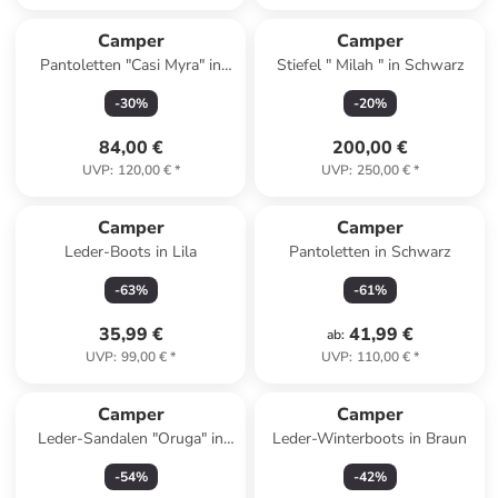
Camper
Camper
Pantoletten "Casi Myra" in
Stiefel " Milah " in Schwarz
Schwarz
-
30
%
-
20
%
84,00 €
200,00 €
UVP
:
120,00 €
*
UVP
:
250,00 €
*
Camper
Camper
Leder-Boots in Lila
Pantoletten in Schwarz
-
63
%
-
61
%
35,99 €
41,99 €
ab
:
UVP
:
99,00 €
*
UVP
:
110,00 €
*
Camper
Camper
Leder-Sandalen "Oruga" in
Leder-Winterboots in Braun
Schwarz
-
54
%
-
42
%