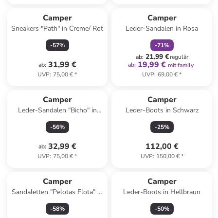
family
rabatt
Camper
Camper
Sneakers "Path" in Creme/ Rot
Leder-Sandalen in Rosa
-
57
%
-
71
%
21,99 €
ab
:
regulär
31,99 €
19,99 €
ab
:
ab
:
mit family
UVP
:
75,00 €
*
UVP
:
69,00 €
*
Camper
Camper
Leder-Sandalen "Bicho" in
Leder-Boots in Schwarz
Türkis/ Grün
-
56
%
-
25
%
32,99 €
112,00 €
ab
:
UVP
:
75,00 €
*
UVP
:
150,00 €
*
Camper
Camper
Sandaletten "Pelotas Flota" in
Leder-Boots in Hellbraun
Türkis
-
58
%
-
50
%