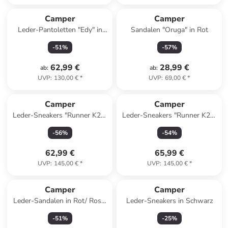
Camper
Camper
Leder-Pantoletten "Edy" in
Sandalen "Oruga" in Rot
Hellbraun
-
51
%
-
57
%
62,99 €
28,99 €
ab
:
ab
:
UVP
:
130,00 €
*
UVP
:
69,00 €
*
Camper
Camper
Leder-Sneakers "Runner K21"
Leder-Sneakers "Runner K21"
in Schwarz
in Hellbraun
-
56
%
-
54
%
62,99 €
65,99 €
UVP
:
145,00 €
*
UVP
:
145,00 €
*
Camper
Camper
Leder-Sandalen in Rot/ Rosa/
Leder-Sneakers in Schwarz
Schwarz
-
51
%
-
25
%