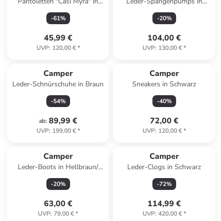
Pantoletten "Casi Myra" in
Leder-Spangenpumps in
Grün/ Hellblau
Schwarz
-
61
%
-
20
%
45,99 €
104,00 €
UVP
:
120,00 €
*
UVP
:
130,00 €
*
Camper
Camper
Leder-Schnürschuhe in Braun
Sneakers in Schwarz
-
54
%
-
40
%
89,99 €
72,00 €
ab
:
UVP
:
199,00 €
*
UVP
:
120,00 €
*
Camper
Camper
Leder-Boots in Hellbraun/
Leder-Clogs in Schwarz
Creme
-
20
%
-
72
%
63,00 €
114,99 €
UVP
:
79,00 €
*
UVP
:
420,00 €
*