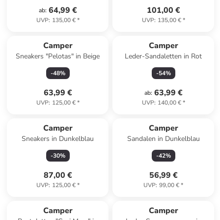
64,99 €
101,00 €
ab
:
UVP
:
135,00 €
*
UVP
:
135,00 €
*
Camper
Camper
Sneakers "Pelotas" in Beige
Leder-Sandaletten in Rot
-
48
%
-
54
%
63,99 €
63,99 €
ab
:
UVP
:
125,00 €
*
UVP
:
140,00 €
*
Camper
Camper
Sneakers in Dunkelblau
Sandalen in Dunkelblau
-
30
%
-
42
%
87,00 €
56,99 €
UVP
:
125,00 €
*
UVP
:
99,00 €
*
Camper
Camper