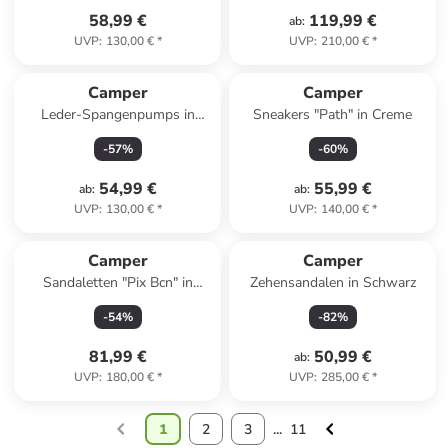
58,99 €
119,99 €
ab
:
UVP
:
130,00 €
*
UVP
:
210,00 €
*
Camper
Camper
Leder-Spangenpumps in
Sneakers "Path" in Creme
Dunkelblau
-
57
%
-
60
%
54,99 €
55,99 €
ab
:
ab
:
UVP
:
130,00 €
*
UVP
:
140,00 €
*
Camper
Camper
Sandaletten "Pix Bcn" in
Zehensandalen in Schwarz
Schwarz
-
54
%
-
82
%
81,99 €
50,99 €
ab
:
UVP
:
180,00 €
*
UVP
:
285,00 €
*
1
2
3
...
11