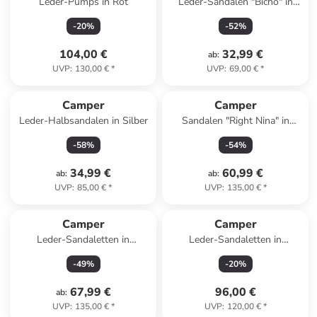
Leder-Pumps in Rot
Leder-Sandalen "Bicho" in
Rosa
-
20
%
-
52
%
104,00 €
32,99 €
ab
:
UVP
:
130,00 €
*
UVP
:
69,00 €
*
Camper
Camper
Leder-Halbsandalen in Silber
Sandalen "Right Nina" in
Schwarz
-
58
%
-
54
%
34,99 €
60,99 €
ab
:
ab
:
UVP
:
85,00 €
*
UVP
:
135,00 €
*
Camper
Camper
Leder-Sandaletten in
Leder-Sandaletten in
Hellbraun
Hellbraun
-
49
%
-
20
%
67,99 €
96,00 €
ab
:
UVP
:
135,00 €
*
UVP
:
120,00 €
*