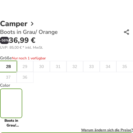
Camper
Boots in Grau/ Orange
36,99 €
-
56
%
UVP
:
85,00 €
*
inkl. MwSt.
Größe
Nur noch 1 verfügbar
28
29
30
31
32
33
34
35
37
36
Color
Boots in
Grau/
Orange
Warum ändern sich die Preise?