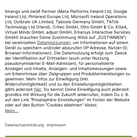
Rechtliches
Kundenservice
Shop
Aktionen
Travel
limango.nl
limango.pl