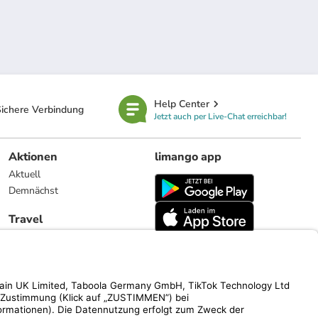
Help Center
ichere Verbindung
Jetzt auch per Live-Chat erreichbar!
Aktionen
limango app
Aktuell
Demnächst
Travel
Reiseangebote