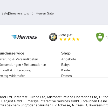
 Sale
|
Sneakers low für Herren Sale
S
undenservice
Shop
ieferung & Versandkosten
Angebote
ücksendungen / Reklamationen
Babys
mwelt & Entsorgung
Kinder
ertrag widerrufen
Damen
esetzliche Gewährleistung und Reparatur
Herren
Wohnen
Trachten
Marken