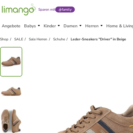
Sparen mit
family
Angebote
Babys
Kinder
Damen
Herren
Home & Livin
family
exklusiv
Shop
SALE
Sale Herren
Schuhe
Leder-Sneakers "Driver" in Beige