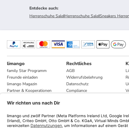
Entdecke auch
:
Herrenschuhe Sale
|
Herrenschuhe Sale
|
Sneakers Herren
limango
Rechtliches
K
family Star Programm
AGB
L
Freunde einladen
Widerrufsbelehrung
R
limango Magazin
Datenschutz
U
Partner & Kooperationen
Compliance
V
Jobs
Impressum
G
Presse
Privatsphäre-Einstellungen
Mediadaten
Geschenkgutscheinbedingungen