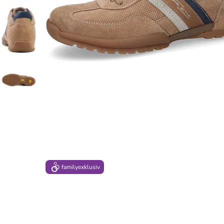
family
exklusiv