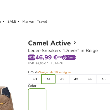
g
SALE
Marken
Travel
Camel Active
Leder-Sneakers "Driver" in Beige
46,99 €
mit
-
52
%
family
UVP
:
99,95 €
*
inkl. MwSt.
Größe
Weniger als 10 verfügbar
40
41
42
43
44
45
Color