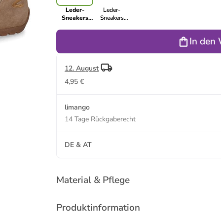
Leder-
Leder-
Sneakers
Sneakers
"Driver" in
"Driver" in
Beige
Grau
In den
12. August
4,95 €
limango
14 Tage Rückgaberecht
DE & AT
Material & Pflege
Produktinformation