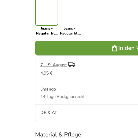
Jeans -
Jeans -
Regular fit -
Regular fit -
in Blau
in Blau
In den
7. - 9. August
4,95 €
limango
14 Tage Rückgaberecht
DE & AT
Material & Pflege