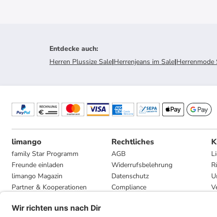
Entdecke auch
:
Herren Plussize Sale
|
Herrenjeans im Sale
|
Herrenmode 
limango
Rechtliches
K
family Star Programm
AGB
L
Freunde einladen
Widerrufsbelehrung
R
limango Magazin
Datenschutz
U
Partner & Kooperationen
Compliance
V
Jobs
Impressum
G
Presse
Privatsphäre-Einstellungen