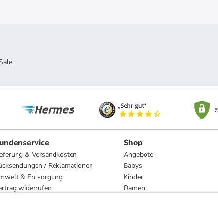
Sale
S
undenservice
Shop
ieferung & Versandkosten
Angebote
ücksendungen / Reklamationen
Babys
mwelt & Entsorgung
Kinder
ertrag widerrufen
Damen
esetzliche Gewährleistung und Reparatur
Herren
Wohnen