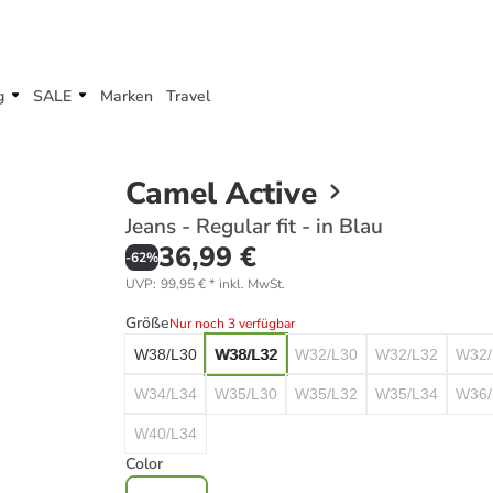
g
SALE
Marken
Travel
Camel Active
Jeans - Regular fit - in Blau
36,99 €
-
62
%
UVP
:
99,95 €
*
inkl. MwSt.
Größe
Nur noch 3 verfügbar
W38/L30
W38/L32
W32/L30
W32/L32
W32/
W34/L34
W35/L30
W35/L32
W35/L34
W36/
W40/L34
Color