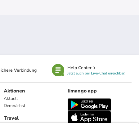
Help Center
ichere Verbindung
Jetzt auch per Live-Chat erreichbar!
Aktionen
limango app
Aktuell
Demnächst
Travel
Reiseangebote