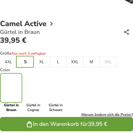
Camel Active
Gürtel in Braun
39,95 €
Größe
Nur noch 3 verfügbar
4XL
S
XL
L
XXL
M
3XL
Color
Gürtel in
Gürtel in
Gürtel in
Braun
Cognac
Schwarz
Warum ändern sich die Preise?
In den Warenkorb für
39,95 €