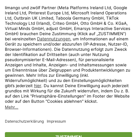
Rechtliches
Kundenservice
Shop
Aktionen
Travel
limango.nl
limango.pl