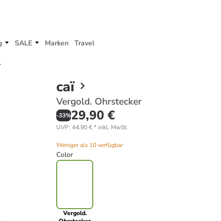
g
SALE
Marken
Travel
r
caï
Vergold. Ohrstecker
29,90 €
-
33
%
UVP
:
44,90 €
*
inkl. MwSt.
Weniger als 10 verfügbar
Color
Vergold.