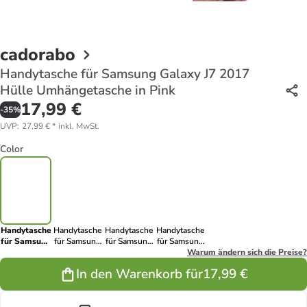
cadorabo
Handytasche für Samsung Galaxy J7 2017
Hülle Umhängetasche in Pink
17,99 €
-
35
%
UVP
:
27,99 €
*
inkl. MwSt.
Color
Handytasche
Handytasche
Handytasche
Handytasche
für Samsung
für Samsung
für Samsung
für Samsung
Galaxy J7
Galaxy J7
Galaxy J7
Galaxy J7
Warum ändern sich die Preise?
2017 Hülle
2017 Hülle
2017 Hülle
2017 Hülle
In den Warenkorb für
17,99 €
Umhängetasche
Umhängetasche
Umhängetasche
Umhängetasche
in Pink
in Rot
in Gelb
in Braun