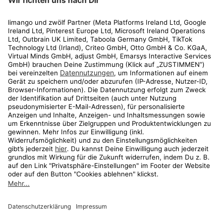
Rechtliches
Kundenservice
Shop
Aktionen
Travel
limango.nl
limango.pl