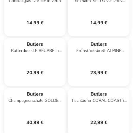
Cocktailglas DIVINE in Grün
Trinkhalm-Set LONG DRINK
Zitrone in Durchsichtig
14,99 €
14,99 €
Butlers
Butlers
Butterdose LE BEURRE in
Frühstücksbrett ALPINE
Durchsichtig
LODGE Kuh in Natur
20,99 €
23,99 €
Butlers
Butlers
Champagnerschale GOLDEN
Tischläufer CORAL COAST in
TWENTIES 4er-Set in
Multicolor
Durchsichtig
40,99 €
22,99 €