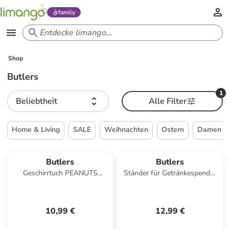
family
Shop
Butlers
1
Beliebtheit
Alle Filter
Home & Living
SALE
Weihnachten
Ostern
Damen
Butlers
Butlers
Geschirrtuch PEANUTS
Ständer für Getränkespender
Camper in Blau
REFRESH in Schwarz
10,99 €
12,99 €