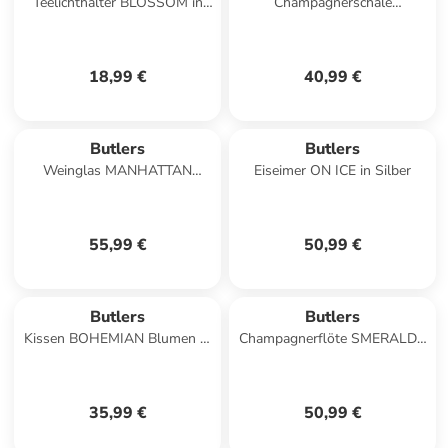
Teelichthalter BLOSSOM in
Champagnerschale
Zwetschge
SMERALDA 4er-Set in
Durchscheinend
18,99 €
40,99 €
Butlers
Butlers
Weinglas MANHATTAN
Eiseimer ON ICE in Silber
LOUNGE 4er-Set in Silber
55,99 €
50,99 €
Butlers
Butlers
Kissen BOHEMIAN Blumen in
Champagnerflöte SMERALDA
Braun
6er-Set in Durchsichtig
35,99 €
50,99 €