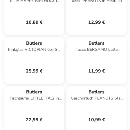
Teller HAPPY BIRTHDAY in
Tasse PEANUTS in Hellblau
Weiß / Blau / Gelb
10,89 €
12,99 €
Butlers
Butlers
Trinkglas VICTORIAN 6er-Set
Tasse BERGAMO Latte
in Hellrosa
Macchiato in Braun
25,99 €
11,99 €
Butlers
Butlers
Tischläufer LITTLE ITALY in
Geschirrtuch PEANUTS Stay
Weiß / Orange
Cozy in Grün
22,99 €
10,99 €