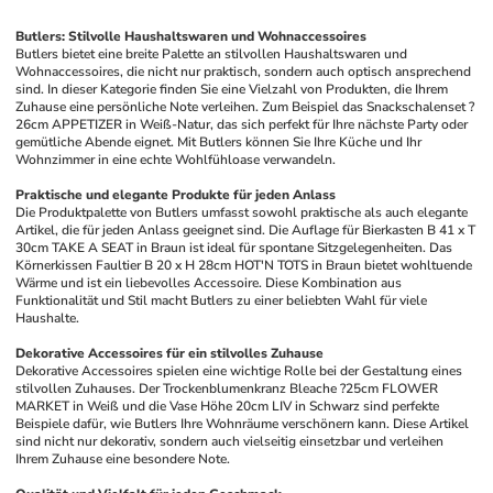
Butlers: Stilvolle Haushaltswaren und Wohnaccessoires
Butlers bietet eine breite Palette an stilvollen Haushaltswaren und 
Wohnaccessoires, die nicht nur praktisch, sondern auch optisch ansprechend 
sind. In dieser Kategorie finden Sie eine Vielzahl von Produkten, die Ihrem 
Zuhause eine persönliche Note verleihen. Zum Beispiel das Snackschalenset ?
26cm APPETIZER in Weiß-Natur, das sich perfekt für Ihre nächste Party oder 
gemütliche Abende eignet. Mit Butlers können Sie Ihre Küche und Ihr 
Wohnzimmer in eine echte Wohlfühloase verwandeln.
Praktische und elegante Produkte für jeden Anlass
Die Produktpalette von Butlers umfasst sowohl praktische als auch elegante 
Artikel, die für jeden Anlass geeignet sind. Die Auflage für Bierkasten B 41 x T 
30cm TAKE A SEAT in Braun ist ideal für spontane Sitzgelegenheiten. Das 
Körnerkissen Faultier B 20 x H 28cm HOT'N TOTS in Braun bietet wohltuende 
Wärme und ist ein liebevolles Accessoire. Diese Kombination aus 
Funktionalität und Stil macht Butlers zu einer beliebten Wahl für viele 
Haushalte.
Dekorative Accessoires für ein stilvolles Zuhause
Dekorative Accessoires spielen eine wichtige Rolle bei der Gestaltung eines 
stilvollen Zuhauses. Der Trockenblumenkranz Bleache ?25cm FLOWER 
MARKET in Weiß und die Vase Höhe 20cm LIV in Schwarz sind perfekte 
Beispiele dafür, wie Butlers Ihre Wohnräume verschönern kann. Diese Artikel 
sind nicht nur dekorativ, sondern auch vielseitig einsetzbar und verleihen 
Ihrem Zuhause eine besondere Note.