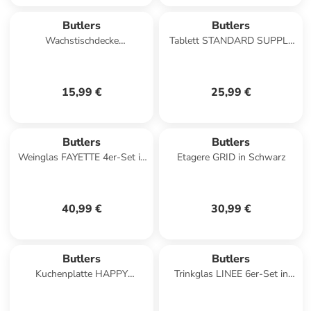
Butlers
Butlers
Wachstischdecke
Tablett STANDARD SUPPLY
WATERPROOF Leo in
in Braun
Schwarz, Braun
15,99 €
25,99 €
Butlers
Butlers
Weinglas FAYETTE 4er-Set in
Etagere GRID in Schwarz
Durchsichtig
40,99 €
30,99 €
Butlers
Butlers
Kuchenplatte HAPPY
Trinkglas LINEE 6er-Set in
BIRTHDAY in Multicolor
Grün