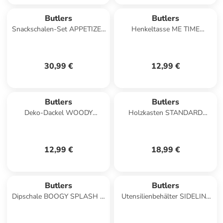
Butlers
Butlers
Snackschalen-Set APPETIZER
Henkeltasse ME TIME
6-tlg. in Weiß
Lieblingsmensch in Weiß
30,99 €
12,99 €
Butlers
Butlers
Deko-Dackel WOODY
Holzkasten STANDARD
FOREST in Braun
SUPPLY in Beige
12,99 €
18,99 €
Butlers
Butlers
Dipschale BOOGY SPLASH in
Utensilienbehälter SIDELINE
Pink
in Taupe