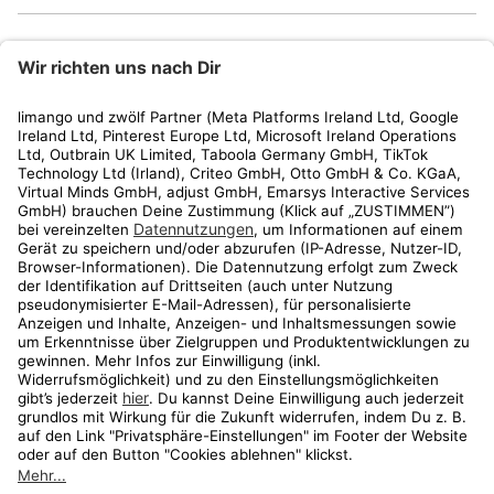
limango
Rechtliches
Kundenservice
Shop
Aktionen
Travel