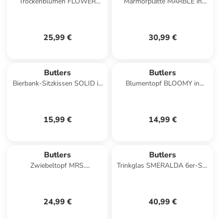
Trockenblumen FLOWER
Marmorplatte MARBLE in
MARKET Blumenstrauß in
Beige
Multicolor
25,99 €
30,99 €
Butlers
Butlers
Bierbank-Sitzkissen SOLID in
Blumentopf BLOOMY in
Grau
Creme
15,99 €
14,99 €
Butlers
Butlers
Zwiebeltopf MRS.
Trinkglas SMERALDA 6er-Set
WINTERBOTTOM'S in Creme
in Durchsichtig
24,99 €
40,99 €