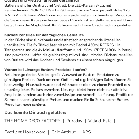
Qualität und Vielfalt für jeden Geschmack
Butlers steht für Qualität und Vielfalt. Die LED-Kerzen 3-tlg. mit 
Fernbedienung NORDIC LIGHT in Schwarz und die Vase gestreift Höhe 17cm 
MALIKA in Schwarz-Weiß sind nur einige der vielen hochwertigen Produkte, 
die Sie in dieser Kategorie finden. Jedes Produkt ist sorgfältig ausgewählt und 
bietet Ihnen die Möglichkeit, Ihr Zuhause nach Ihrem Geschmack zu gestalten. 
Küchenutensilien für den täglichen Gebrauch
In der Küche sind funktionale und ästhetisch ansprechende Utensilien 
unerlässlich. Die 6x Trinkgläser Mason mit Deckel 450ml REFRESH in 
Transparent und die 4x Mini-Auflaufform rund 190ml C'EST SI BON in Petrol 
sind praktische Helfer, die gleichzeitig stilvoll sind. Mit den Küchenutensilien 
von Butlers wird das Kochen und Servieren zu einem echten Vergnügen.
Warum bei Limango Butlers-Produkte kaufen?
Bei Limango finden Sie eine große Auswahl an Butlers-Produkten zu 
günstigen Preisen. Dank unserem Outlet und regelmäßigen Sales können Sie 
hochwertige Haushaltswaren und Wohnaccessoires zu einem Bruchteil des 
ursprünglichen Preises erwerben. Limango bietet Ihnen nicht nur attraktive 
Angebote, sondern auch eine zuverlässige und schnelle Lieferung. Profitieren 
Sie von unseren günstigen Preisen und machen Sie Ihr Zuhause mit Butlers-
Produkten noch schöner.
Das könnte Dir auch gefallen
:
THE HOME DECO FACTORY
Pureday
Villa d´Este
Excellent Houseware
Chic Antique
APS