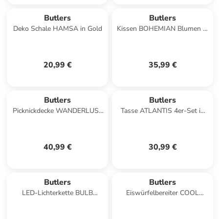
Butlers
Butlers
Deko Schale HAMSA in Gold
Kissen BOHEMIAN Blumen in
Grün
20,99 €
35,99 €
Butlers
Butlers
Picknickdecke WANDERLUST
Tasse ATLANTIS 4er-Set in
in Schwarz
Beige
40,99 €
30,99 €
Butlers
Butlers
LED-Lichterkette BULB
Eiswürfelbereiter COOL
LIGHTS in Braun
DOWN Kugeln in Pastellblau