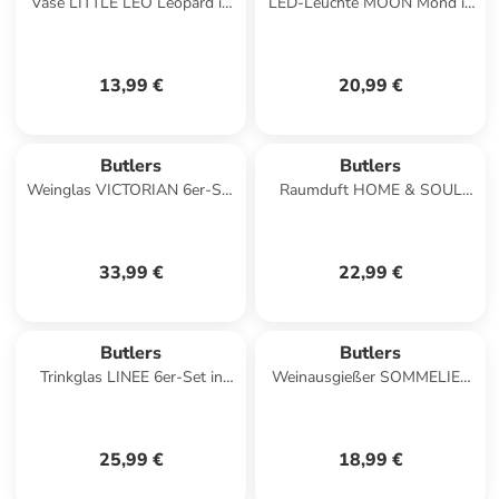
Vase LITTLE LEO Leopard in
LED-Leuchte MOON Mond in
Hellbraun
Gold
13,99 €
20,99 €
Butlers
Butlers
Weinglas VICTORIAN 6er-Set
Raumduft HOME & SOUL
in Durchscheinend
Cotton Cloud in Durchsichtig
33,99 €
22,99 €
Butlers
Butlers
Trinkglas LINEE 6er-Set in
Weinausgießer SOMMELIER
Grau
mit Kühlstab in Silber
25,99 €
18,99 €