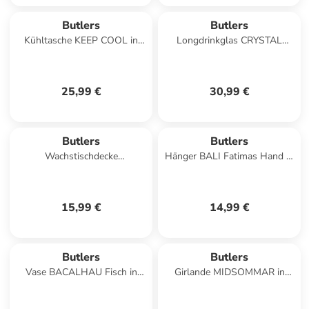
Butlers
Butlers
Kühltasche KEEP COOL in
Longdrinkglas CRYSTAL
Hellrosa
CLUB 4er-Set in
Durchscheinend
25,99 €
30,99 €
Butlers
Butlers
Wachstischdecke
Hänger BALI Fatimas Hand in
WATERPROOF Strawberry in
Gold
Pink, Rot
15,99 €
14,99 €
Butlers
Butlers
Vase BACALHAU Fisch in
Girlande MIDSOMMAR in
Blau
Weiß