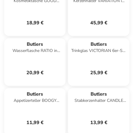
Kosmetiktasche GOOD
Kerzenhalter VARIATION in
STUFF in Pink
Gold
18,99 €
45,99 €
Butlers
Butlers
Wasserflasche RATIO in
Trinkglas VICTORIAN 6er-Set
Durchsichtig
in Türkis
20,99 €
25,99 €
Butlers
Butlers
Appetizerteller BOOGY
Stabkerzenhalter CANDLE
SPLASH in Flieder
BOWL in Beige
11,99 €
13,99 €