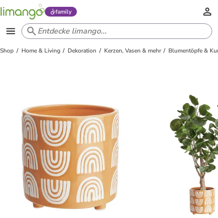
family
Shop
Home & Living
Dekoration
Kerzen, Vasen & mehr
Blumentöpfe & Ku