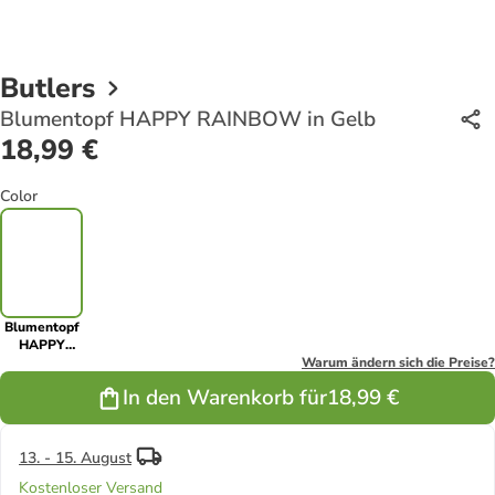
Butlers
Blumentopf HAPPY RAINBOW in Gelb
18,99 €
Color
Blumentopf
HAPPY
RAINBOW in
Warum ändern sich die Preise?
Gelb
In den Warenkorb für
18,99 €
13. - 15. August
Kostenloser Versand