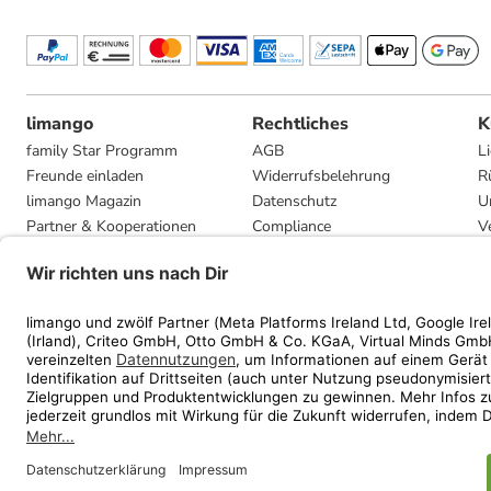
limango
Rechtliches
K
family Star Programm
AGB
L
Freunde einladen
Widerrufsbelehrung
R
limango Magazin
Datenschutz
U
Partner & Kooperationen
Compliance
V
Jobs
Impressum
G
Presse
Privatsphäre-Einstellungen
Mediadaten
Geschenkgutscheinbedingungen
* Streichpreise entsprec
ᵃ Die jeweils aktuellen
ᵇ Gi