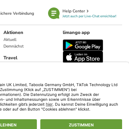
Help Center
ichere Verbindung
Jetzt auch per Live-Chat erreichbar!
Aktionen
limango app
Aktuell
Demnächst
Travel
Reiseangebote
limango.nl
limango.pl
ich auf den Streichpreis.
www.limango.de/einladen
vel).