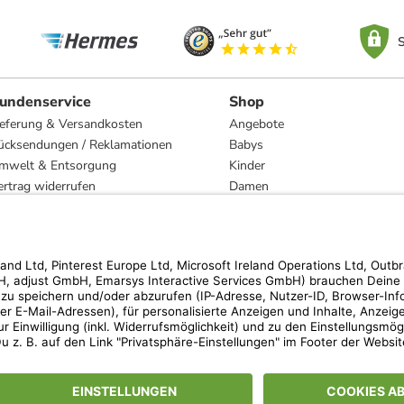
S
undenservice
Shop
ieferung & Versandkosten
Angebote
ücksendungen / Reklamationen
Babys
mwelt & Entsorgung
Kinder
ertrag widerrufen
Damen
esetzliche Gewährleistung und Reparatur
Herren
Wohnen
Trachten
Marken
hen der unverbindlichen Preisempfehlung des Herstellers. Prozentangaben beziehen s
 Teilnahmebedingungen unserer Freunde-werben-Freunde-Aktionen findest Du unter
lt nur für von limango versandte Ware (nicht für von Partnern versandte Ware und Tra