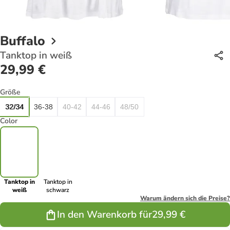
Buffalo
Tanktop in weiß
29,99 €
Größe
32/34
36-38
40-42
44-46
48/50
Color
Tanktop in
Tanktop in
weiß
schwarz
Warum ändern sich die Preise?
In den Warenkorb für
29,99 €