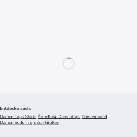
Entdecke auch
:
Damen Tops Shirts
|
Ärmellose Damentops
|
Damenmode
|
Damenmode in großen Größen