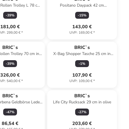
 Rollen Trolley L 78 cm
Positano Daypack 42 cm
nfalte in grey blue
Laptopfach in sage green
-
39
%
-
15
%
181,00 €
143,00 €
VP
:
299,00 €
*
UVP
:
169,00 €
*
BRIC`s
BRIC`s
ollen Trolley 70 cm in
X-Bag Shopper Tasche 25 cm in
black
schwarz
-
39
%
-
1
%
326,00 €
107,90 €
VP
:
540,00 €
*
UVP
:
109,00 €
*
BRIC`s
BRIC`s
rbena Geldbörse Leder
Life City Rucksack 29 cm in olive
 cm in havanna
-
47
%
-
27
%
86,54 €
203,60 €