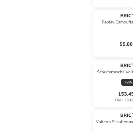
BRIC
Replay Camoufla
Umhängetasche 18
camo
55,00
BRIC
Schultertasche Vol
in Toba
-
9
%
153,4
UVP
:
169,
BRIC
Volterra Schulterta
cm in to