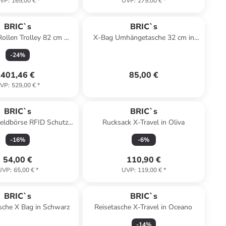
VP
:
165,00 €
*
UVP
:
279,00 €
*
BRIC`s
BRIC`s
Rollen Trolley 82 cm mit
X-Bag Umhängetasche 32 cm in
hnfalte in sage
ozean
-
24
%
401,46 €
85,00 €
VP
:
529,00 €
*
BRIC`s
BRIC`s
Geldbörse RFID Schutz
Rucksack X-Travel in Oliva
r 11 cm in black
-
16
%
-
6
%
54,00 €
110,90 €
UVP
:
65,00 €
*
UVP
:
119,00 €
*
BRIC`s
BRIC`s
sche X Bag in Schwarz
Reisetasche X-Travel in Oceano
-
14
%