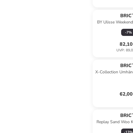
BRIC
BY Ulisse Weekend
47 cm in pea
-
7
%
82,10
UVP
:
89,0
BRIC
X-Collection Umhän
in ocean
62,00
BRIC
Replay Sand Woo K
cm in san
-
13
%