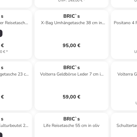
UVP
:
149,00 €
*
U
`s
BRIC`s
er Reisetasche
X-Bag Umhängetasche 38 cm in
Positano 4 
rl pink
ozean
De
 €
95,00 €
0 €
*
U
`s
BRIC`s
getasche 23 cm
Volterra Geldbörse Leder 7 cm in
Volterra 
 blue
tobacco
Lede
 €
59,00 €
`s
BRIC`s
ulturbeutel 25
Life Reisetasche 55 cm in oliv
Schulterta
d wood