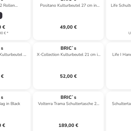
 2 Rollen
Positano Kulturbeutel 27 cm in
Life Schult
m in ocean blue
smaraddruen
0 €
49,00 €
00 €
*
U
`s
BRIC`s
Kulturbeutel 25
X-Collection Kulturbeutel 21 cm in
Life I Han
n camou
ozean
 €
52,00 €
`s
BRIC`s
ag in Black
Volterra Trama Schultertasche 20
Schultert
cm in cappuccino
0 €
189,00 €