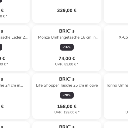
 €
339,00 €
0 €
*
`s
BRIC`s
tasche Leder 29
Monza Umhängetasche 16 cm in
X-Col
ther
grey-black
Umhänget
-
16
%
0 €
74,00 €
00 €
*
UVP
:
89,00 €
*
`s
BRIC`s
he 24 cm in
Life Shopper Tasche 25 cm in olive
Torino Umh
uen
-
20
%
 €
158,00 €
UVP
:
199,00 €
*
U
`s
BRIC`s