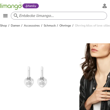
family
Shop
Damen
Accessoires
Schmuck
Ohrringe
Ohrring kilos of love silbe