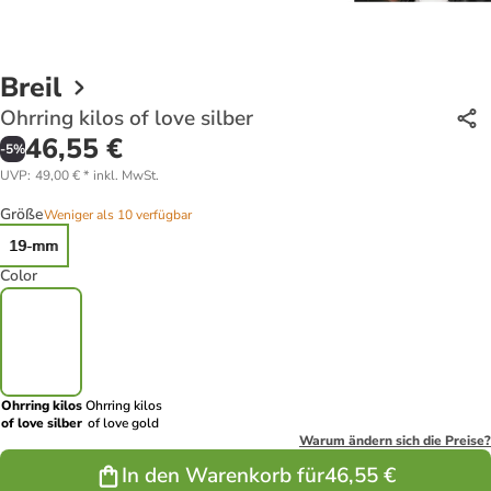
Breil
Ohrring kilos of love silber
46,55 €
-
5
%
UVP
:
49,00 €
*
inkl. MwSt.
Größe
Weniger als 10 verfügbar
19-mm
Color
Ohrring kilos
Ohrring kilos
of love silber
of love gold
Warum ändern sich die Preise?
In den Warenkorb für
46,55 €