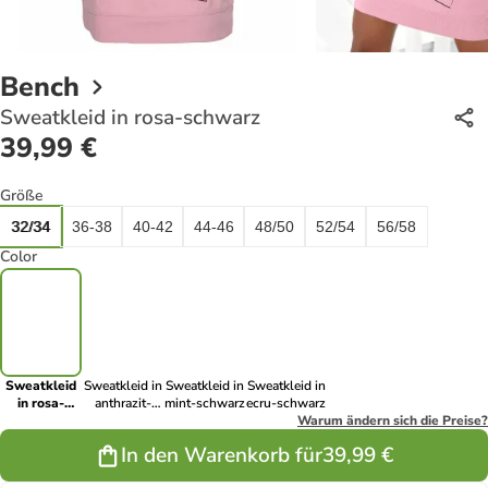
Bench
Sweatkleid in rosa-schwarz
39,99 €
Größe
32/34
36-38
40-42
44-46
48/50
52/54
56/58
Color
Sweatkleid
Sweatkleid in
Sweatkleid in
Sweatkleid in
in rosa-
anthrazit-
mint-schwarz
ecru-schwarz
schwarz
schwarz
Warum ändern sich die Preise?
In den Warenkorb für
39,99 €