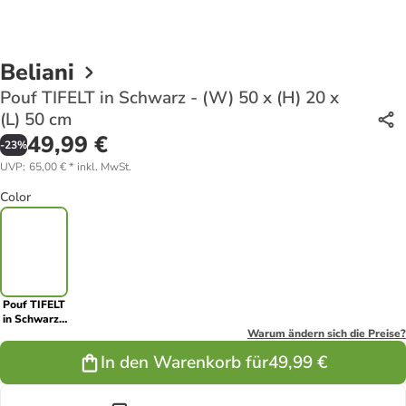
Beliani
Pouf TIFELT in Schwarz - (W) 50 x (H) 20 x
(L) 50 cm
49,99 €
-
23
%
UVP
:
65,00 €
*
inkl. MwSt.
Color
Pouf TIFELT
in Schwarz -
(W) 50 x (H)
Warum ändern sich die Preise?
20 x (L) 50
In den Warenkorb für
49,99 €
cm