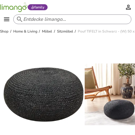
family
Shop
Home & Living
Möbel
Sitzmöbel
Pouf TIFELT in Schwarz - (W) 50 x