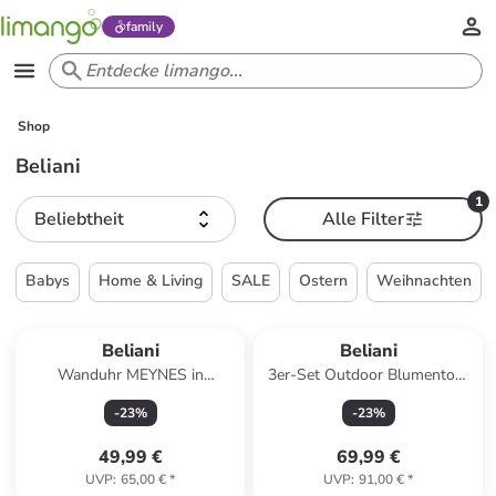
family
Shop
Beliani
1
Beliebtheit
Alle Filter
Babys
Home & Living
SALE
Ostern
Weihnachten
Beliani
Beliani
Wanduhr MEYNES in
3er-Set Outdoor Blumentopf
Braun/Schwarz - (W) 46 x (H)
PENDULA in Braun
-
23
%
-
23
%
60 x (L) 0.5 cm
49,99 €
69,99 €
UVP
:
65,00 €
*
UVP
:
91,00 €
*