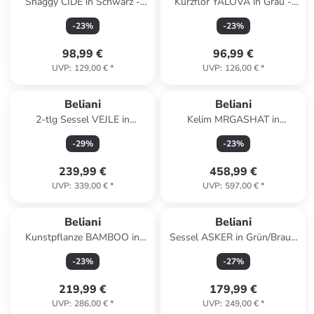
Shaggy CIDE in Schwarz -
Kurzflor YALOVA in Grau -
(W) 160 x (H) 7 x (L) 230 cm
(W) 140 x (H) 2 x (L) 200 cm
-
23
%
-
23
%
98,99 €
96,99 €
UVP
:
129,00 €
*
UVP
:
126,00 €
*
Beliani
Beliani
2-tlg Sessel VEJLE in
Kelim MRGASHAT in
Grün/Braun
Bunt/Blau/Rot - (W) 200 x (L)
-
29
%
-
23
%
300 cm
239,99 €
458,99 €
UVP
:
339,00 €
*
UVP
:
597,00 €
*
Beliani
Beliani
Kunstpflanze BAMBOO in
Sessel ASKER in Grün/Braun
Grün/Braun - (W) 85 x (H)
- (W) 70 x (H) 87 x (L) 74 cm
-
23
%
-
27
%
220 x (L) 85 cm
219,99 €
179,99 €
UVP
:
286,00 €
*
UVP
:
249,00 €
*