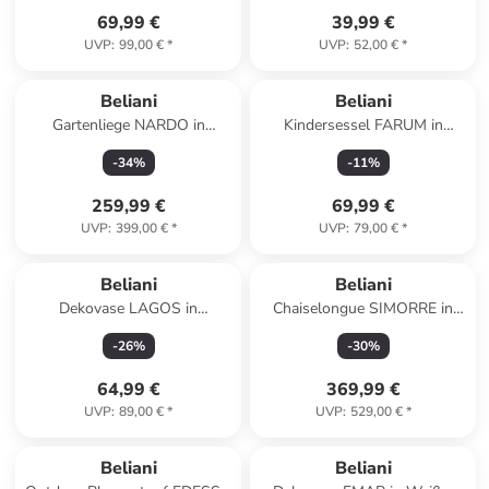
69,99 €
39,99 €
UVP
:
99,00 €
*
UVP
:
52,00 €
*
Beliani
Beliani
Gartenliege NARDO in
Kindersessel FARUM in
Grau/Silber - (W) 64 x (H) 29
Weiß/Braun - (W) 45 x (H) 55
-
34
%
-
11
%
x (L) 198 cm
x (L) 41 cm
259,99 €
69,99 €
UVP
:
399,00 €
*
UVP
:
79,00 €
*
Beliani
Beliani
Dekovase LAGOS in
Chaiselongue SIMORRE in
Beige/Schwarz - (W) 10 x (H)
Grau/Schwarz/Silber - (W)
-
26
%
-
30
%
40 x (L) 8 cm
157 x (H) 82 x (L) 66 cm
64,99 €
369,99 €
UVP
:
89,00 €
*
UVP
:
529,00 €
*
Beliani
Beliani