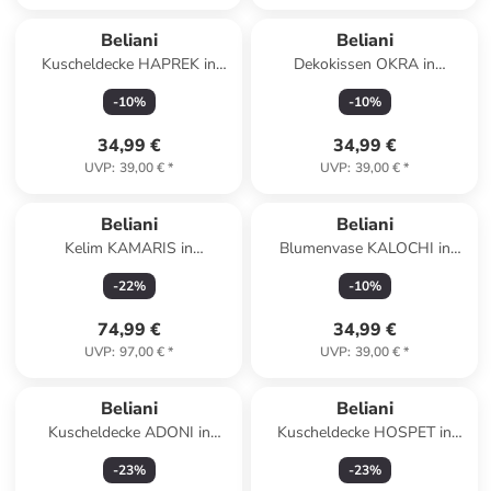
Beliani
Beliani
Kuscheldecke HAPREK in
Dekokissen OKRA in
Blau/Grau - (W) 130 x (H) 0.3
Bunt/Grün/Weiß - (W) 45 x
-
10
%
-
10
%
x (L) 170 cm
(H) 10 x (L) 45 cm
34,99 €
34,99 €
UVP
:
39,00 €
*
UVP
:
39,00 €
*
Beliani
Beliani
Kelim KAMARIS in
Blumenvase KALOCHI in
Bunt/Rot/Blau - (W) 140 x (L)
Transparent/Blau - (W) 7 x (H)
-
22
%
-
10
%
200 cm
27 x (L) 7 cm
74,99 €
34,99 €
UVP
:
97,00 €
*
UVP
:
39,00 €
*
Beliani
Beliani
Kuscheldecke ADONI in
Kuscheldecke HOSPET in
Beige/Schwarz/Gelb - (W) 130
Grau/Beige - (W) 130 x (H) 1 x
-
23
%
-
23
%
x (H) 1 x (L) 180 cm
(L) 180 cm