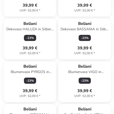
39,99 €
39,99 €
UVP
:
52,00 €
*
UVP
:
52,00 €
*
Beliani
Beliani
Dekovase HALUZA in Silber -
Dekovase BASSANIA in Silber
(W) 17 x (H) 35 x (L) 10 cm
- (W) 12 x (H) 45 x (L) 12 cm
-
23
%
-
23
%
39,99 €
39,99 €
UVP
:
52,00 €
*
UVP
:
52,00 €
*
Beliani
Beliani
Blumenvase PYRGOS in
Blumenvase VIGO in
Schwarz - (W) 14 x (H) 22 x
Grau/Weiß - (W) 21 x (H) 36 x
-
23
%
-
23
%
(L) 19 cm
(L) 21 cm
39,99 €
39,99 €
UVP
:
52,00 €
*
UVP
:
52,00 €
*
Beliani
Beliani