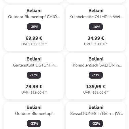
Beliani
Beliani
Outdoor Blumentopf CHIOS
Krabbelmatte OLIMP in Weiß
in Weiß/Beige - (W) 44 x (H)
- (W) 110 x (H) 3 x (L) 110 cm
-
35
%
-
10
%
48 x (L) 44 cm
69,99 €
34,99 €
UVP
:
109,00 €
*
UVP
:
39,00 €
*
Beliani
Beliani
Gartenstuhl OSTUNI in
Konsolentisch SALTON in
Grau/Braun - (W) 50 x (H) 45
Braun - (W) 100 x (H) 74 x (L)
-
37
%
-
23
%
x (L) 40 cm
31 cm
79,99 €
139,99 €
UVP
:
129,00 €
*
UVP
:
182,00 €
*
Beliani
Beliani
Outdoor Blumentopf
Sessel KUNES in Grün - (W)
BANEBERRY in Beige - (W) 24
124 x (H) 78 x (L) 94 cm
-
23
%
-
32
%
x (H) 75 x (L) 24 cm