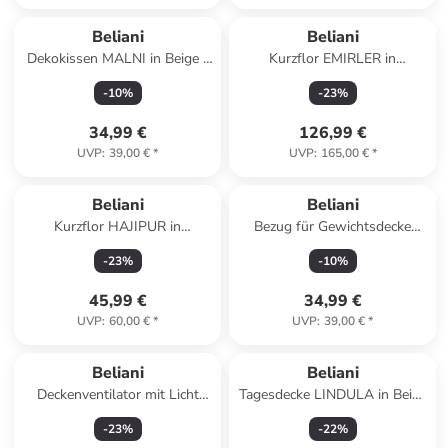
Beliani
Beliani
Dekokissen MALNI in Beige -
Kurzflor EMIRLER in
(W) 19 x (H) 19 x (L) 19 cm
Weiß/Schwarz/Braun - (W)
-
10
%
-
23
%
140 x (H) 1 x (L) 200 cm
34,99 €
126,99 €
UVP
:
39,00 €
*
UVP
:
165,00 €
*
Beliani
Beliani
Kurzflor HAJIPUR in
Bezug für Gewichtsdecke
Beige/Orange/Schwarz - (W)
CALLISTO in Blau
-
23
%
-
10
%
80 x (H) 1.4 x (L) 150 cm
45,99 €
34,99 €
UVP
:
60,00 €
*
UVP
:
39,00 €
*
Beliani
Beliani
Deckenventilator mit Licht
Tagesdecke LINDULA in Beige
DOLORES in
- (W) 150 x (L) 200 cm
-
23
%
-
22
%
Schwarz/Gelb/Grau