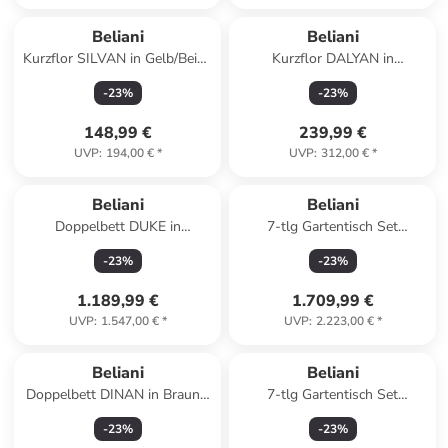
Beliani
Beliani
Kurzflor SILVAN in Gelb/Beige
Kurzflor DALYAN in
- (W) 140 x (H) 1 x (L) 200 cm
Bunt/Schwarz/Braun - (W)
-
23
%
-
23
%
140 x (H) 1 x (L) 200 cm
148,99 €
239,99 €
UVP
:
194,00 €
*
UVP
:
312,00 €
*
Beliani
Beliani
Doppelbett DUKE in
7-tlg Gartentisch Set
Grau/Schwarz - (W) 180 x (H)
CASCAIS in Grau
-
23
%
-
23
%
37 x (L) 200 cm
1.189,99 €
1.709,99 €
UVP
:
1.547,00 €
*
UVP
:
2.223,00 €
*
Beliani
Beliani
Doppelbett DINAN in Braun -
7-tlg Gartentisch Set
(W) 147 x (H) 31 x (L) 214 cm
CASCAIS in Beige/Grau
-
23
%
-
23
%