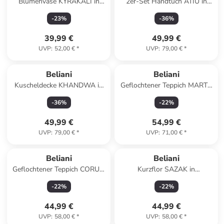
Blumenvase KYRAKALI in
2er-Set Handtuch ATIU in
Transparent - (W) 17 x (H) 28
Blau
-
23
%
-
36
%
x (L) 17 cm
39,99 €
49,99 €
UVP
:
52,00 €
*
UVP
:
79,00 €
*
Beliani
Beliani
Kuscheldecke KHANDWA in
Geflochtener Teppich MARTS
Beige/Weiß/Orange - (W) 130
in Beige/Blau - (W) 140 x (L)
-
36
%
-
22
%
x (H) 1 x (L) 180 cm
140 cm
49,99 €
54,99 €
UVP
:
79,00 €
*
UVP
:
71,00 €
*
Beliani
Beliani
Geflochtener Teppich CORUM
Kurzflor SAZAK in
in Schwarz/Blau/Burgunderrot
Bunt/Beige/Schwarz - (W) 80
-
22
%
-
22
%
x (L) 150 cm
44,99 €
44,99 €
UVP
:
58,00 €
*
UVP
:
58,00 €
*