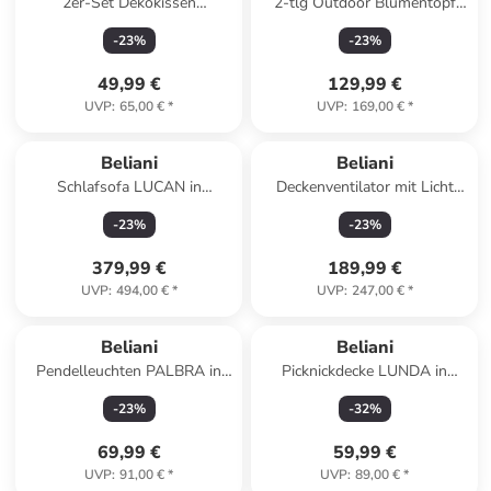
2er-Set Dekokissen
2-tlg Outdoor Blumentopf
ANISOPTERA in Grün/Beige
CROTON in Weiß
-
23
%
-
23
%
49,99 €
129,99 €
UVP
:
65,00 €
*
UVP
:
169,00 €
*
Beliani
Beliani
Schlafsofa LUCAN in
Deckenventilator mit Licht
Grün/Schwarz - (W) 191 x (H)
BORMEJO in Gold/Beige - (W)
-
23
%
-
23
%
75 x (L) 91 cm
130 x (H) 42 x (L) 130 cm
379,99 €
189,99 €
UVP
:
494,00 €
*
UVP
:
247,00 €
*
Beliani
Beliani
Pendelleuchten PALBRA in
Picknickdecke LUNDA in
/Grün - (W) 40 x (H) 180 x (L)
Grau/Braun - (W) 200 x (H) 1
-
23
%
-
32
%
40 cm
x (L) 200 cm
69,99 €
59,99 €
UVP
:
91,00 €
*
UVP
:
89,00 €
*