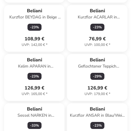
Beliani
Beliani
Kurzflor BEYDAG in Beige -
Kurzflor ACARLAR in
(W) 200 x (L) 300 cm
Bunt/Weiß/Blau - (W) 150 x
-
23
%
-
23
%
(H) 1 x (L) 230 cm
108,99 €
76,99 €
UVP
:
142,00 €
*
UVP
:
100,00 €
*
Beliani
Beliani
Kelim APARAN in
Geflochtener Teppich
Bunt/Beige/Blau - (W) 200 x
NAKKAS in Bunt/Beige/Grau -
-
23
%
-
29
%
(L) 300 cm
(W) 160 x (H) 0.6 x (L) 230 cm
126,99 €
126,99 €
UVP
:
165,00 €
*
UVP
:
179,00 €
*
Beliani
Beliani
Sessel NARKEN in
Kurzflor ANSAR in Blau/Weiß
Grau/Schwarz - (W) 72 x (H)
- (W) 140 x (L) 200 cm
-
33
%
-
23
%
77 x (L) 76 cm