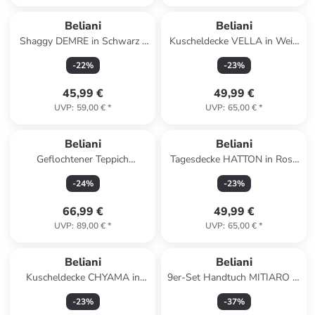
Beliani
Beliani
Shaggy DEMRE in Schwarz -
Kuscheldecke VELLA in Weiß
(W) 80 x (H) 2 x (L) 150 cm
- (W) 150 x (H) 1 x (L) 200 cm
-
22
%
-
23
%
45,99 €
49,99 €
UVP
:
59,00 €
*
UVP
:
65,00 €
*
Beliani
Beliani
Geflochtener Teppich
Tagesdecke HATTON in Rosa
HORASAN in Beige - (W) 140
- (W) 200 x (H) 0.2 x (L) 220
-
24
%
-
23
%
x (H) 1 x (L) 140 cm
cm
66,99 €
49,99 €
UVP
:
89,00 €
*
UVP
:
65,00 €
*
Beliani
Beliani
Kuscheldecke CHYAMA in
9er-Set Handtuch MITIARO in
Schwarz/Weiß - (W) 200 x (H)
Blau
-
23
%
-
37
%
0.5 x (L) 220 cm