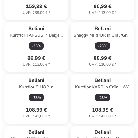
159,99 €
86,99 €
UVP
:
239,00 €
*
UVP
:
113,00 €
*
Beliani
Beliani
Kurzflor TARSUS in Beige -
Shaggy MIRPUR in Grau/Grün
(W) 160 x (L) 230 cm
- (W) 160 x (L) 230 cm
-
23
%
-
23
%
86,99 €
88,99 €
UVP
:
113,00 €
*
UVP
:
116,00 €
*
Beliani
Beliani
Kurzflor SINOP in
Kurzflor KARS in Grün - (W)
Braun/Beige - (W) 160 x (H)
160 x (H) 1.4 x (L) 230 cm
-
23
%
-
23
%
1.5 x (L) 230 cm
108,99 €
108,99 €
UVP
:
142,00 €
*
UVP
:
142,00 €
*
Beliani
Beliani