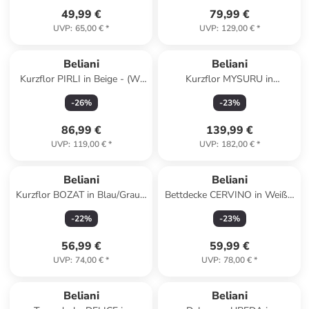
49,99 €
79,99 €
UVP
:
65,00 €
*
UVP
:
129,00 €
*
Beliani
Beliani
Kurzflor PIRLI in Beige - (W)
Kurzflor MYSURU in
140 x (H) 1.2 x (L) 200 cm
Grau/Beige - (W) 160 x (L)
-
26
%
-
23
%
160 cm
86,99 €
139,99 €
UVP
:
119,00 €
*
UVP
:
182,00 €
*
Beliani
Beliani
Kurzflor BOZAT in Blau/Grau -
Bettdecke CERVINO in Weiß -
(W) 140 x (H) 1 x (L) 200 cm
(W) 150 x (H) 1 x (L) 200 cm
-
22
%
-
23
%
56,99 €
59,99 €
UVP
:
74,00 €
*
UVP
:
78,00 €
*
Beliani
Beliani