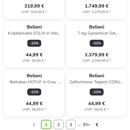
319,99 €
1.749,99 €
UVP
:
419,00 €
*
UVP
:
2.275,00 €
*
Beliani
Beliani
Krabbelmatte EOLIA in Weiß
7-tlg Gartentisch Set
- (W) 110 x (H) 3 x (L) 110 cm
ORISTANO in
-
23
%
-
32
%
Grau/Beige/Braun
44,99 €
1.379,99 €
UVP
:
59,00 €
*
UVP
:
2.059,00 €
*
Beliani
Beliani
Bettlaken HOFUF in Grau -
Geflochtener Teppich CORUM
(W) 140 x (H) 25 x (L) 200 cm
in Beige/Braun/Blau - (W) 80 x
-
22
%
-
22
%
(H) 1.5 x (L) 150 cm
44,99 €
44,99 €
UVP
:
58,00 €
*
UVP
:
58,00 €
*
1
2
3
...
93+