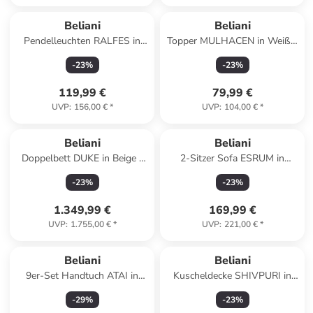
Beliani
Beliani
Pendelleuchten RALFES in
Topper MULHACEN in Weiß -
Transparent/Messing - (W) 30
(W) 120 x (H) 4 cm
-
23
%
-
23
%
x (H) 119 x (L) 30 cm
119,99 €
79,99 €
UVP
:
156,00 €
*
UVP
:
104,00 €
*
Beliani
Beliani
Doppelbett DUKE in Beige -
2-Sitzer Sofa ESRUM in
(W) 181 x (H) 102 x (L) 216
Grau/Braun - (W) 111 x (H) 79
-
23
%
-
23
%
cm
x (L) 72 cm
1.349,99 €
169,99 €
UVP
:
1.755,00 €
*
UVP
:
221,00 €
*
Beliani
Beliani
9er-Set Handtuch ATAI in
Kuscheldecke SHIVPURI in
Weiß
Blau - (W) 130 x (H) 1 x (L)
-
29
%
-
23
%
180 cm