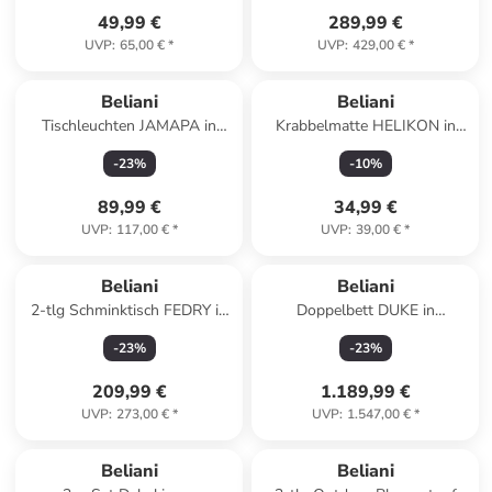
49,99 €
289,99 €
UVP
:
65,00 €
*
UVP
:
429,00 €
*
Beliani
Beliani
Tischleuchten JAMAPA in
Krabbelmatte HELIKON in
Weiß/Blau - (W) 32 x (H) 50 x
Weiß - (W) 110 x (H) 3 x (L)
-
23
%
-
10
%
(L) 32 cm
110 cm
89,99 €
34,99 €
UVP
:
117,00 €
*
UVP
:
39,00 €
*
Beliani
Beliani
2-tlg Schminktisch FEDRY in
Doppelbett DUKE in
Grau/Gold
Beige/Schwarz - (W) 180 x (H)
-
23
%
-
23
%
37 x (L) 200 cm
209,99 €
1.189,99 €
UVP
:
273,00 €
*
UVP
:
1.547,00 €
*
Beliani
Beliani