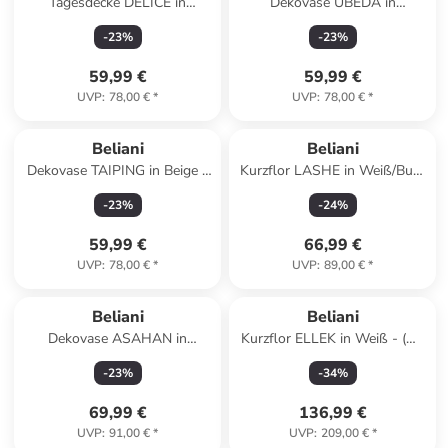
Tagesdecke DELICE in
Dekovase UBEDA in
Schwarz - (W) 150 x (H) 2 x
Kupfer/Grün - (W) 13 x (H) 41
-
23
%
-
23
%
(L) 200 cm
x (L) 13 cm
59,99 €
59,99 €
UVP
:
78,00 €
*
UVP
:
78,00 €
*
Beliani
Beliani
Dekovase TAIPING in Beige -
Kurzflor LASHE in Weiß/Bunt
(W) 22 x (H) 46 x (L) 22 cm
- (W) 140 x (L) 200 cm
-
23
%
-
24
%
59,99 €
66,99 €
UVP
:
78,00 €
*
UVP
:
89,00 €
*
Beliani
Beliani
Dekovase ASAHAN in
Kurzflor ELLEK in Weiß - (W)
Weiß/Grau - (W) 24 x (H) 22 x
160 x (H) 0.7 x (L) 230 cm
-
23
%
-
34
%
(L) 24 cm
69,99 €
136,99 €
UVP
:
91,00 €
*
UVP
:
209,00 €
*