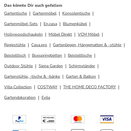
Das könnte Dir auch gefallen
:
Gartentische
Gartenmöbel
Konsolentische
Gartenmöbel-Sets
En.casa
Blumenkübel
Hollywoodschaukeln
Möbel Direkt
VCM Möbel
Regiestühle
Casa.pro
Gartenliegen, Hängematten & -stühle
Beistelltisch
Boxspringbetten
Beistelltische
Outdoor Stühle
Siena Garden
Schirmständer
Gartenstühle, -tische & -bänke
Garten & Balkon
Villa Collection
COSTWAY
THE HOME DECO FACTORY
Gartendekoration
Evila