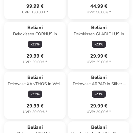
99,99 €
44,99 €
UVP
:
130,00 €
*
UVP
:
58,00 €
*
Beliani
Beliani
Dekokissen CORNUS in
Dekokissen GLADIOLUS in
Weiß/Blau/Grau - (W) 45 x (H)
Weiß - (W) 172 x (H) 14 x (L)
-
23
%
-
23
%
10 x (L) 45 cm
14 cm
29,99 €
29,99 €
UVP
:
39,00 €
*
UVP
:
39,00 €
*
Beliani
Beliani
Dekovase XANTHOS in Weiß
Dekovase ARPAD in Silber -
- (W) 14 x (H) 32 x (L) 14 cm
(W) 12 x (H) 33 x (L) 12 cm
-
23
%
-
23
%
29,99 €
29,99 €
UVP
:
39,00 €
*
UVP
:
39,00 €
*
Beliani
Beliani