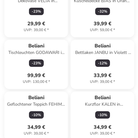
Dekovase VELIA in
Kuscheldecke BJAS in Orange
Blau/Braun - (W) 23 x (H) 40
- (W) 150 x (H) 1 x (L) 200 cm
-
23
%
-
32
%
x (L) 23 cm
29,99 €
39,99 €
UVP
:
39,00 €
*
UVP
:
59,00 €
*
Beliani
Beliani
Tischleuchten GODAWARI in
Bettlaken JANBU in Violett -
Braun/Beige - (W) 30 x (H) 54
(W) 140 x (H) 30 x (L) 200 cm
-
23
%
-
12
%
x (L) 30 cm
99,99 €
33,99 €
UVP
:
130,00 €
*
UVP
:
39,00 €
*
Beliani
Beliani
Geflochtener Teppich FEHIMLI
Kurzflor KALEN in
in Schwarz/Beige - (W) 80 x
Bunt/Grau/Gelb - (W) 80 x (H)
-
10
%
-
10
%
(H) 1.2 x (L) 150 cm
1 x (L) 150 cm
34,99 €
34,99 €
UVP
:
39,00 €
*
UVP
:
39,00 €
*