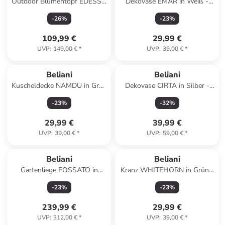
Outdoor Blumentopf EDESSA
Dekovase EMAR in Weiß -
in Beige - (W) 70 x (H) 50 x
(W) 14 x (H) 31 x (L) 14 cm
-
26
%
-
23
%
(L) 29 cm
109,99 €
29,99 €
UVP
:
149,00 €
*
UVP
:
39,00 €
*
Beliani
Beliani
Kuscheldecke NAMDU in Grün
Dekovase CIRTA in Silber -
- (W) 125 x (H) 0.5 x (L) 150
(W) 14 x (H) 27 x (L) 14 cm
-
23
%
-
32
%
cm
29,99 €
39,99 €
UVP
:
39,00 €
*
UVP
:
59,00 €
*
Beliani
Beliani
Gartenliege FOSSATO in
Kranz WHITEHORN in Grün -
Schwarz/Silber - (W) 64 x (H)
(W) 50 x (H) 10 x (L) 50 cm
-
23
%
-
23
%
29 x (L) 198 cm
239,99 €
29,99 €
UVP
:
312,00 €
*
UVP
:
39,00 €
*