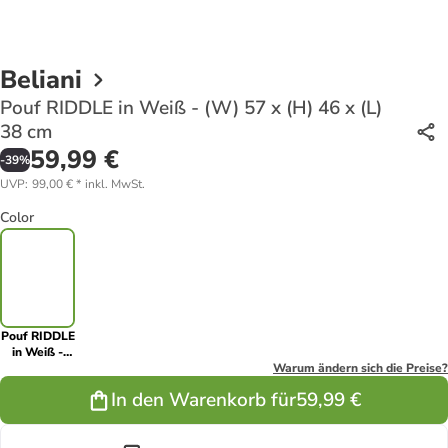
Beliani
Pouf RIDDLE in Weiß - (W) 57 x (H) 46 x (L)
38 cm
59,99 €
-
39
%
UVP
:
99,00 €
*
inkl. MwSt.
Color
Pouf RIDDLE
in Weiß -
(W) 57 x (H)
Warum ändern sich die Preise?
46 x (L) 38
In den Warenkorb für
59,99 €
cm