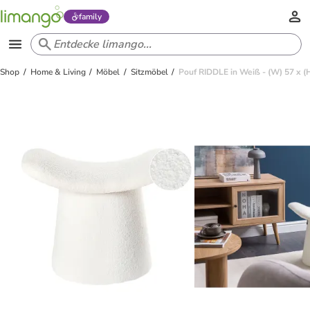
family
Shop
Home & Living
Möbel
Sitzmöbel
Pouf RIDDLE in Weiß - (W) 57 x (H