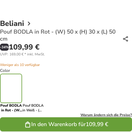
Beliani
Pouf BODLA in Rot - (W) 50 x (H) 30 x (L) 50
cm
109,99 €
-
34
%
UVP
:
169,00 €
*
inkl. MwSt.
Weniger als 10 verfügbar
Color
Pouf BODLA
Pouf BODLA
in Rot - (W)
in Weiß - (W)
50 x (H) 30 x
50 x (H) 30 x
Warum ändern sich die Preise?
(L) 50 cm
(L) 50 cm
In den Warenkorb für
109,99 €