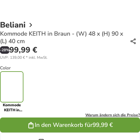
Beliani
Kommode KEITH in Braun - (W) 48 x (H) 90 x
(L) 40 cm
99,99 €
-
28
%
UVP
:
139,00 €
*
inkl. MwSt.
Color
Kommode
KEITH in
Braun - (W)
Warum ändern sich die Preise?
48 x (H) 90 x
In den Warenkorb für
99,99 €
(L) 40 cm