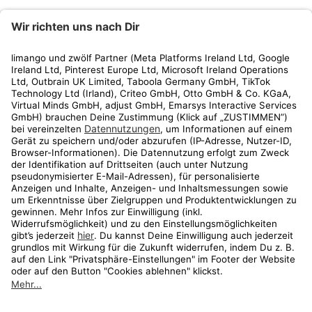
limango
Rechtliches
Kundenservice
Shop
Aktionen
Travel