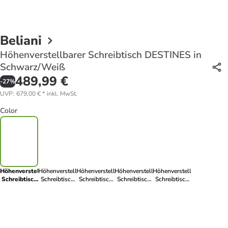
Beliani
Höhenverstellbarer Schreibtisch DESTINES in
Schwarz/Weiß
489,99 €
-
27
%
UVP
:
679,00 €
*
inkl. MwSt.
Color
Höhenverstellbarer
Höhenverstellbarer
Höhenverstellbarer
Höhenverstellbarer
Höhenverstellbarer
Schreibtisch
Schreibtisch
Schreibtisch
Schreibtisch
Schreibtisch
DESTINES in
DESTINES in
DESTINES in
DESTINES in
DESTINES in
Schwarz/Weiß
Braun/Weiß
Schwarz
Braun/Schwarz
Weiß/Schwarz