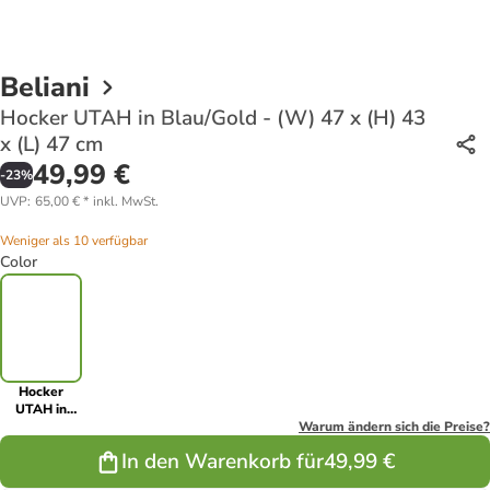
Beliani
Hocker UTAH in Blau/Gold - (W) 47 x (H) 43
x (L) 47 cm
49,99 €
-
23
%
UVP
:
65,00 €
*
inkl. MwSt.
Weniger als 10 verfügbar
Color
Hocker
UTAH in
Blau/Gold -
Warum ändern sich die Preise?
(W) 47 x (H)
In den Warenkorb für
49,99 €
43 x (L) 47
cm