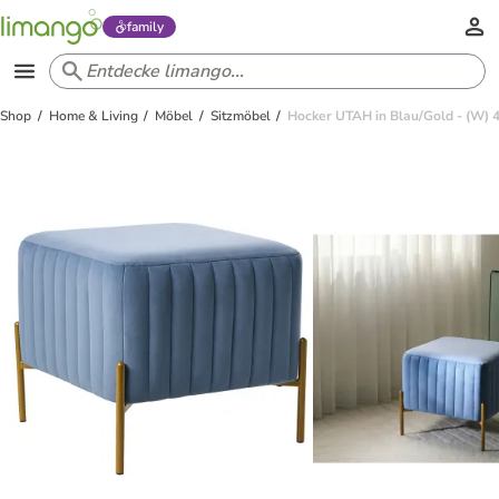
family
Shop
Home & Living
Möbel
Sitzmöbel
Hocker UTAH in Blau/Gold - (W) 47