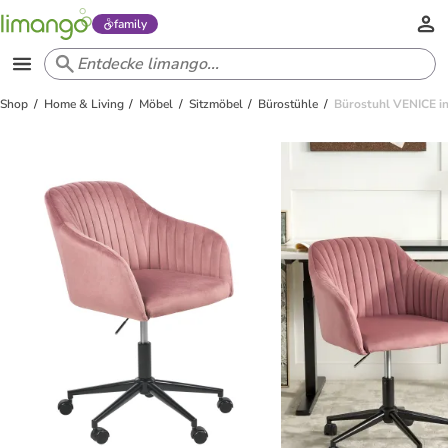
family
Shop
Home & Living
Möbel
Sitzmöbel
Bürostühle
Bürostuhl VENICE in