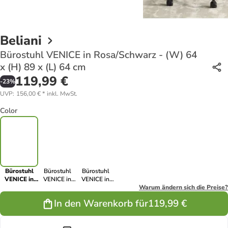
Beliani
Bürostuhl VENICE in Rosa/Schwarz - (W) 64
x (H) 89 x (L) 64 cm
119,99 €
-
23
%
UVP
:
156,00 €
*
inkl. MwSt.
Color
Bürostuhl
Bürostuhl
Bürostuhl
VENICE in
VENICE in
VENICE in
Rosa/Schwarz
Schwarz -
Beige/Schwarz
Warum ändern sich die Preise?
- (W) 64 x
(W) 64 x (H)
- (W) 64 x (H)
In den Warenkorb für
119,99 €
(H) 89 x (L)
89 x (L) 64
89 x (L) 64
64 cm
cm
cm