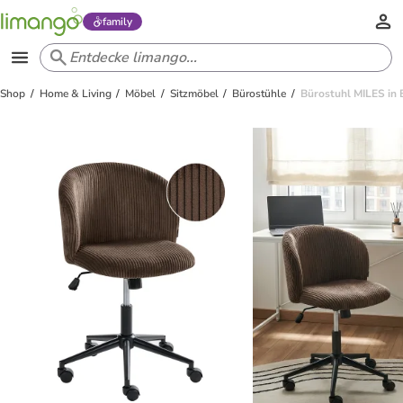
family
Shop
Home & Living
Möbel
Sitzmöbel
Bürostühle
Bürostuhl MILES in 