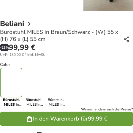
Beliani
Bürostuhl MILES in Braun/Schwarz - (W) 55 x
(H) 76 x (L) 55 cm
99,99 €
-
23
%
UVP
:
130,00 €
*
inkl. MwSt.
Color
Bürostuhl
Bürostuhl
Bürostuhl
MILES in
MILES in
MILES in
Braun/Schwarz
Weiß/Schwarz
Rosa/Schwarz
Warum ändern sich die Preise?
- (W) 55 x
- (W) 55 x (H)
- (W) 55 x (H)
In den Warenkorb für
99,99 €
(H) 76 x (L)
76 x (L) 55
76 x (L) 55
55 cm
cm
cm