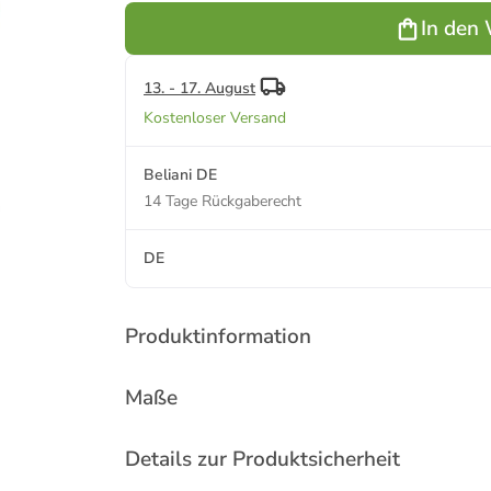
(W) 58 x (H)
(W) 58 x (H)
(W) 58 x (H)
In den
77 x (L) 58
77 x (L) 58
77 x (L) 58
cm
cm
cm
13. - 17. August
Kostenloser Versand
Beliani DE
14 Tage Rückgaberecht
DE
Produktinformation
Maße
Details zur Produktsicherheit