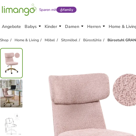
Sparen mit
family
Angebote
Babys
Kinder
Damen
Herren
Home & Livin
Shop
Home & Living
Möbel
Sitzmöbel
Bürostühle
Bürostuhl GRANBY