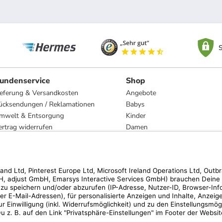
S
undenservice
Shop
ieferung & Versandkosten
Angebote
ücksendungen / Reklamationen
Babys
mwelt & Entsorgung
Kinder
ertrag widerrufen
Damen
esetzliche Gewährleistung und Reparatur
Herren
Wohnen
Trachten
Marken