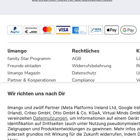
limango
Rechtliches
K
family Star Programm
AGB
L
Freunde einladen
Widerrufsbelehrung
R
limango Magazin
Datenschutz
U
Partner & Kooperationen
Compliance
V
Jobs
Impressum
G
Presse
Privatsphäre-Einstellungen
Mediadaten
Geschenkgutscheinbedingungen