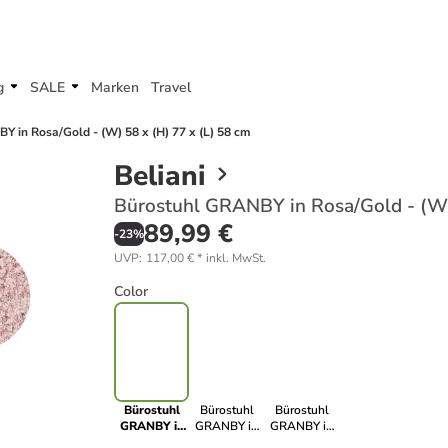
g
SALE
Marken
Travel
 in Rosa/Gold - (W) 58 x (H) 77 x (L) 58 cm
Beliani
Bürostuhl GRANBY in Rosa/Gold - (W) 
89,99 €
-
23
%
UVP
:
117,00 €
*
inkl. MwSt.
Color
Bürostuhl
Bürostuhl
Bürostuhl
GRANBY in
GRANBY in
GRANBY in
Rosa/Gold -
Weiß/Gold -
Grau/Gold -