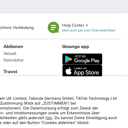
Help Center
ichere Verbindung
Jetzt auch per Live-Chat erreichbar!
Aktionen
limango app
Aktuell
Demnächst
Travel
Reiseangebote
limango.nl
limango.pl