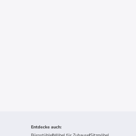
Entdecke auch
:
Bürostühle
|
Möbel für Zuhause
|
Sitzmöbel