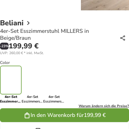
Beliani
4er-Set Esszimmerstuhl MILLERS in
Beige/Braun
199,99 €
-
23
%
UVP
:
260,00 €
*
inkl. MwSt.
Color
4er-Set
4er-Set
4er-Set
Esszimmerstuhl
Esszimmerstuhl
Esszimmerstuhl
MILLERS in
MILLERS in
MILLERS in
Warum ändern sich die Preise?
Beige/Braun
Schwarz/Braun
Weiß/Braun
In den Warenkorb für
199,99 €