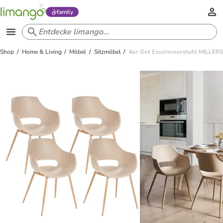
family
Shop
Home & Living
Möbel
Sitzmöbel
4er-Set Esszimmerstuhl MILLERS