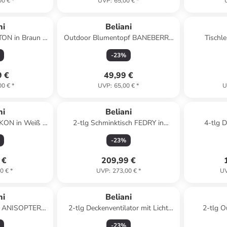
00 €
*
UVP
:
65,00 €
*
ni
Beliani
TON in Braun -
Outdoor Blumentopf BANEBERRY
Tischl
 x (L) 31 cm
in Beige - (W) 24 x (H) 75 x (L) 24
Weiß/Blau 
-
23
%
cm
9 €
49,99 €
00 €
*
UVP
:
65,00 €
*
U
ni
Beliani
KON in Weiß -
2-tlg Schminktisch FEDRY in
4-tlg 
x (L) 110 cm
Grau/Gold
B
-
23
%
 €
209,99 €
0 €
*
UVP
:
273,00 €
*
U
ni
Beliani
en ANISOPTERA
2-tlg Deckenventilator mit Licht
2-tlg 
Beige
BORMEJO in Gold/Beige
CR
-
23
%