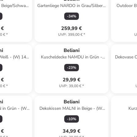
 Beige/Schwarz
Gartenliege NARDO in Grau/Silber -
Outdoor B
0 x (L) 8 cm
(W) 64 x (H) 29 x (L) 198 cm
Beige - (W)
-
34
%
 €
259,99 €
0 €
*
UVP
:
399,00 €
*
U
ni
Beliani
eiß - (W) 14 x
Kuscheldecke NAMDU in Grün -
Dekovase CI
) 14 cm
(W) 125 x (H) 0.5 x (L) 150 cm
x (H
-
23
%
 €
29,99 €
0 €
*
UVP
:
39,00 €
*
ni
Beliani
in Grün - (W)
Dekokissen MALNI in Beige - (W)
Kurz
(L) 50 cm
19 x (H) 19 x (L) 19 cm
Weiß/Schw
-
10
%
(H)
 €
34,99 €