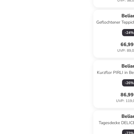
UVP
:
58,0
Belia
Geflochtener Tepp
Beige - (W) 140 x (
-
24
%
cm
66,99
UVP
:
89,0
Belia
Kurzflor PIRLI in Be
(H) 1.2 x (L
-
26
%
86,99
UVP
:
119,
Belia
Tagesdecke DELICE
(W) 150 x (H) 2 
-
23
%