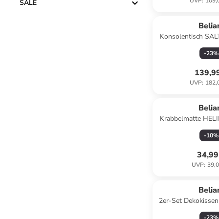
UVP
:
109,
SALE
Belia
Konsolentisch SAL
(W) 100 x (H) 74
-
23
%
139,9
UVP
:
182,
Belia
Krabbelmatte HELI
(W) 110 x (H) 3 
-
10
%
34,99
UVP
:
39,0
Belia
2er-Set Dekokiss
in Grün/
-
23
%