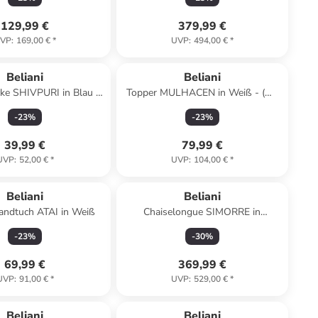
129,99 €
379,99 €
VP
:
169,00 €
*
UVP
:
494,00 €
*
Beliani
Beliani
ke SHIVPURI in Blau -
Topper MULHACEN in Weiß - (W)
x (H) 1 x (L) 180 cm
120 x (H) 4 cm
-
23
%
-
23
%
39,99 €
79,99 €
UVP
:
52,00 €
*
UVP
:
104,00 €
*
Beliani
Beliani
andtuch ATAI in Weiß
Chaiselongue SIMORRE in
Grau/Schwarz/Silber - (W) 157 x
-
23
%
-
30
%
(H) 82 x (L) 66 cm
69,99 €
369,99 €
UVP
:
91,00 €
*
UVP
:
529,00 €
*
Beliani
Beliani