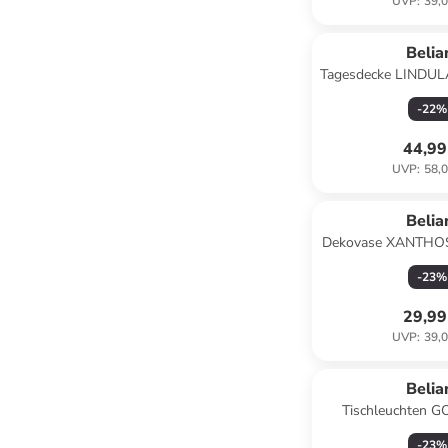
UVP
:
39,0
Belia
Tagesdecke LINDULA
150 x (L) 
-
22
%
44,99
UVP
:
58,0
Belia
Dekovase XANTHOS 
14 x (H) 32 x 
-
23
%
29,99
UVP
:
39,0
Belia
Tischleuchten 
Braun/Beige - (W) 30
-
23
%