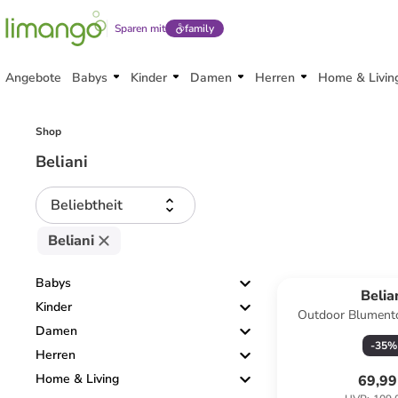
Sparen mit
family
Angebote
Babys
Kinder
Damen
Herren
Home & Livin
Shop
Beliani
Beliebtheit
Beliani
Babys
Belia
Kinder
Outdoor Blument
Damen
Weiß/Beige - (W) 44
-
35
%
44 c
Herren
Home & Living
69,99