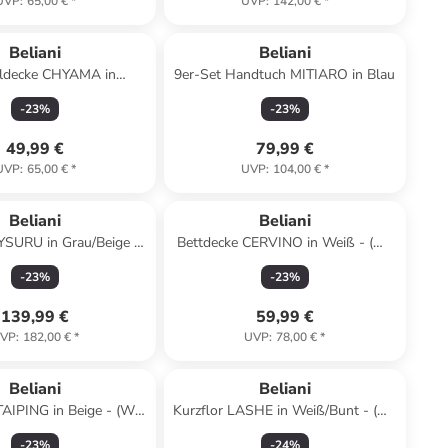
UVP
:
65,00 €
*
UVP
:
142,00 €
*
Beliani
Beliani
ldecke CHYAMA in
9er-Set Handtuch MITIARO in Blau
ß - (W) 200 x (H) 0.5 x
-
23
%
-
23
%
(L) 220 cm
49,99 €
79,99 €
UVP
:
65,00 €
*
UVP
:
104,00 €
*
Beliani
Beliani
YSURU in Grau/Beige -
Bettdecke CERVINO in Weiß - (W)
160 x (L) 160 cm
150 x (H) 1 x (L) 200 cm
-
23
%
-
23
%
139,99 €
59,99 €
VP
:
182,00 €
*
UVP
:
78,00 €
*
Beliani
Beliani
AIPING in Beige - (W)
Kurzflor LASHE in Weiß/Bunt - (W)
(H) 46 x (L) 22 cm
140 x (L) 200 cm
-
23
%
-
24
%