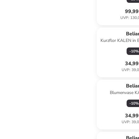
30 c
99,99
UVP
:
130,
Belia
Kurzflor KALEN in 
- (W) 80 x (H) 1 
-
10
%
34,99
UVP
:
39,0
Belia
Blumenvase K
Transparent/Blau - 
-
10
%
(L) 7 
34,99
UVP
:
39,0
Belia