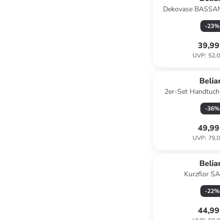
Dekovase BASSANI
(W) 12 x (H) 45
-
23
%
39,99
UVP
:
52,0
Belia
2er-Set Handtuch
-
36
%
49,99
UVP
:
79,0
Belia
Kurzflor S
Bunt/Beige/Schwarz
-
22
%
150 c
44,99