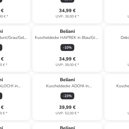
m
 €
34,99 €
00 €
*
UVP
:
39,00 €
*
ni
Beliani
Bunt/Grau/Gelb
Kuscheldecke HAPREK in Blau/Grau
Deko
x (L) 150 cm
- (W) 130 x (H) 0.3 x (L) 170 cm
Bunt/Grün/
-
10
%
 €
34,99 €
0 €
*
UVP
:
39,00 €
*
ni
Beliani
ALOCHI in
Kuscheldecke ADONI in
Kusche
(W) 7 x (H) 27 x
Beige/Schwarz/Gelb - (W) 130 x (H)
Grau/Beige 
-
23
%
cm
1 x (L) 180 cm
 €
39,99 €
0 €
*
UVP
:
52,00 €
*
ni
Beliani