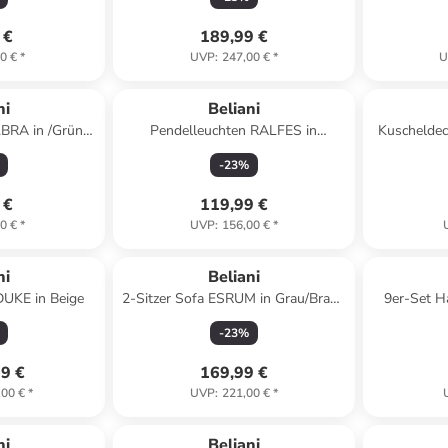
 €
189,99 €
0 €
*
UVP
:
247,00 €
*
U
ni
Beliani
BRA in /Grün -
Pendelleuchten RALFES in
Kuscheldec
 x (L) 40 cm
Transparent/Messing - (W) 30 x (H)
(W) 130 
-
23
%
119 x (L) 30 cm
 €
119,99 €
0 €
*
UVP
:
156,00 €
*
ni
Beliani
DUKE in Beige
2-Sitzer Sofa ESRUM in Grau/Braun
9er-Set H
- (W) 111 x (H) 79 x (L) 72 cm
-
23
%
99 €
169,99 €
,00 €
*
UVP
:
221,00 €
*
ni
Beliani