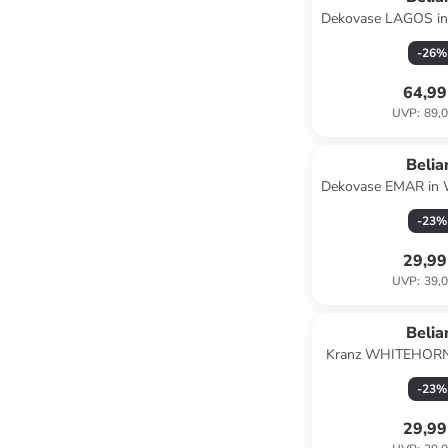
Dekovase LAGOS in
- (W) 10 x (H) 4
-
26
%
64,99
UVP
:
89,0
Belia
Dekovase EMAR in W
(H) 31 x (L
-
23
%
29,99
UVP
:
39,0
Belia
Kranz WHITEHORN 
50 x (H) 10 x 
-
23
%
29,99