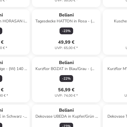
0 €
*
UVP
:
59,00 €
*
ni
Beliani
ich HORASAN in
Tagesdecke HATTON in Rosa - (W)
Kusche
H) 1 x (L) 140
200 x (H) 0.2 x (L) 220 cm
Schwarz/Wei
-
23
%
 €
49,99 €
0 €
*
UVP
:
65,00 €
*
ni
Beliani
ige - (W) 140 x
Kurzflor BOZAT in Blau/Grau - (W)
Kurzflor M
) 200 cm
140 x (H) 1 x (L) 200 cm
(W) 
-
22
%
 €
56,99 €
00 €
*
UVP
:
74,00 €
*
U
ni
Beliani
 in Schwarz -
Dekovase UBEDA in Kupfer/Grün -
Dekovase T
x (L) 200 cm
(W) 13 x (H) 41 x (L) 13 cm
22 x 
-
23
%