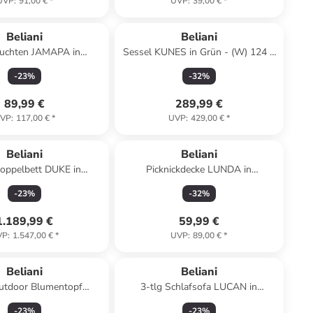
UVP
:
91,00 €
*
UVP
:
39,00 €
*
Beliani
Beliani
euchten JAMAPA in
Sessel KUNES in Grün - (W) 124 x
- (W) 32 x (H) 50 x (L)
(H) 78 x (L) 94 cm
-
23
%
-
32
%
32 cm
89,99 €
289,99 €
VP
:
117,00 €
*
UVP
:
429,00 €
*
Beliani
Beliani
Doppelbett DUKE in
Picknickdecke LUNDA in
eige/Schwarz
Grau/Braun - (W) 200 x (H) 1 x (L)
-
23
%
-
32
%
200 cm
1.189,99 €
59,99 €
VP
:
1.547,00 €
*
UVP
:
89,00 €
*
Beliani
Beliani
Outdoor Blumentopf
3-tlg Schlafsofa LUCAN in
OTON in Weiß
Grün/Schwarz
-
23
%
-
23
%