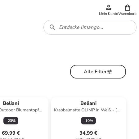
Mein Konto
Warenkorb
Alle Filter
Beliani
Beliani
 Outdoor Blumentopf
Krabbelmatte OLIMP in Weiß - (W)
DULA in Braun
110 x (H) 3 x (L) 110 cm
-
23
%
-
10
%
69,99 €
34,99 €