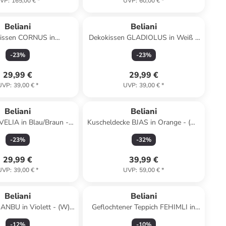
VP
:
165,00 €
*
UVP
:
60,00 €
*
Beliani
Beliani
issen CORNUS in
Dekokissen GLADIOLUS in Weiß -
rau - (W) 45 x (H) 10 x
(W) 172 x (H) 14 x (L) 14 cm
-
23
%
-
23
%
(L) 45 cm
29,99 €
29,99 €
UVP
:
39,00 €
*
UVP
:
39,00 €
*
Beliani
Beliani
VELIA in Blau/Braun -
Kuscheldecke BJAS in Orange - (W)
x (H) 40 x (L) 23 cm
150 x (H) 1 x (L) 200 cm
-
23
%
-
32
%
29,99 €
39,99 €
UVP
:
39,00 €
*
UVP
:
59,00 €
*
Beliani
Beliani
JANBU in Violett - (W)
Geflochtener Teppich FEHIMLI in
(H) 30 x (L) 200 cm
Schwarz/Beige - (W) 80 x (H) 1.2 x
-
12
%
-
10
%