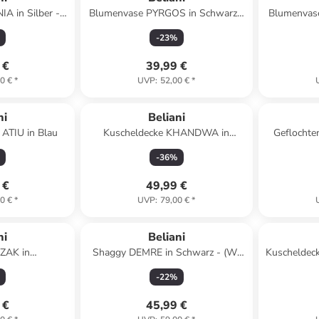
A in Silber -
Blumenvase PYRGOS in Schwarz -
Blumenvase
 x (L) 12 cm
(W) 14 x (H) 22 x (L) 19 cm
(W) 21 
-
23
%
 €
39,99 €
0 €
*
UVP
:
52,00 €
*
ni
Beliani
 ATIU in Blau
Kuscheldecke KHANDWA in
Geflochte
Beige/Weiß/Orange - (W) 130 x (H)
Beige/Blau 
-
36
%
1 x (L) 180 cm
 €
49,99 €
0 €
*
UVP
:
79,00 €
*
ni
Beliani
AZAK in
Shaggy DEMRE in Schwarz - (W)
Kuscheldec
 - (W) 80 x (L)
80 x (H) 2 x (L) 150 cm
150 x 
-
22
%
m
 €
45,99 €