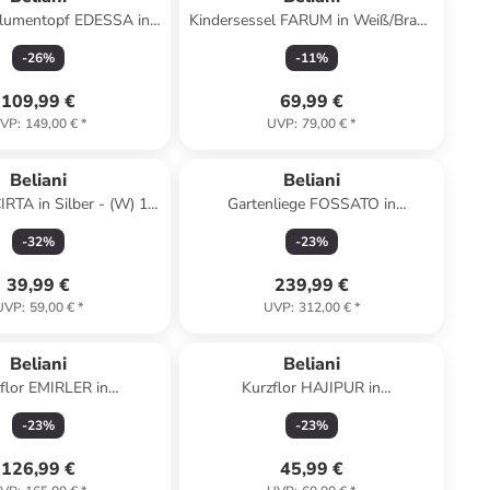
lumentopf EDESSA in
Kindersessel FARUM in Weiß/Braun
 70 x (H) 50 x (L) 29 cm
- (W) 45 x (H) 55 x (L) 41 cm
-
26
%
-
11
%
109,99 €
69,99 €
VP
:
149,00 €
*
UVP
:
79,00 €
*
Beliani
Beliani
RTA in Silber - (W) 14
Gartenliege FOSSATO in
) 27 x (L) 14 cm
Schwarz/Silber - (W) 64 x (H) 29 x
-
32
%
-
23
%
(L) 198 cm
39,99 €
239,99 €
UVP
:
59,00 €
*
UVP
:
312,00 €
*
Beliani
Beliani
flor EMIRLER in
Kurzflor HAJIPUR in
arz/Braun - (W) 140 x
Beige/Orange/Schwarz - (W) 80 x
-
23
%
-
23
%
 1 x (L) 200 cm
(H) 1.4 x (L) 150 cm
126,99 €
45,99 €