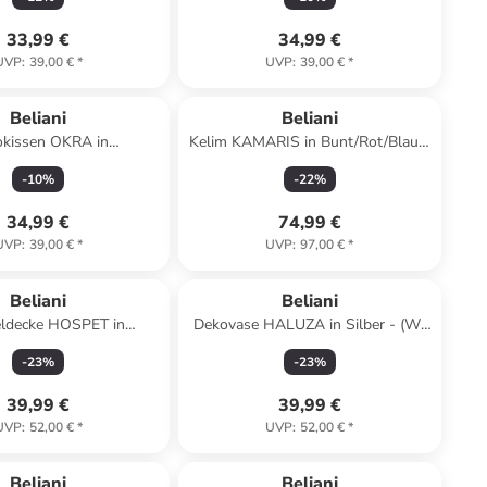
(L) 150 cm
33,99 €
34,99 €
UVP
:
39,00 €
*
UVP
:
39,00 €
*
Beliani
Beliani
kissen OKRA in
Kelim KAMARIS in Bunt/Rot/Blau -
Weiß - (W) 45 x (H) 10
(W) 140 x (L) 200 cm
-
10
%
-
22
%
x (L) 45 cm
34,99 €
74,99 €
UVP
:
39,00 €
*
UVP
:
97,00 €
*
Beliani
Beliani
ldecke HOSPET in
Dekovase HALUZA in Silber - (W)
- (W) 130 x (H) 1 x (L)
17 x (H) 35 x (L) 10 cm
-
23
%
-
23
%
180 cm
39,99 €
39,99 €
UVP
:
52,00 €
*
UVP
:
52,00 €
*
Beliani
Beliani