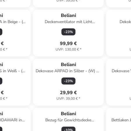
0 €
*
UVP
:
39,00 €
*
U
ni
Beliani
 in Beige - (W)
Deckenventilator mit Licht
Dekok
200 cm
DOLORES in Schwarz/Gelb/Grau
Weiß/Blau/G
-
23
%
 €
99,99 €
0 €
*
UVP
:
130,00 €
*
ni
Beliani
in Weiß - (W)
Dekovase ARPAD in Silber - (W) 12
Dekovase 
(L) 14 cm
x (H) 33 x (L) 12 cm
(W) 23 
-
23
%
 €
29,99 €
0 €
*
UVP
:
39,00 €
*
ni
Beliani
GODAWARI in
Bezug für Gewichtsdecke
Bettlaken 
 x (H) 54 x (L)
CALLISTO in Blau
140 x 
-
10
%