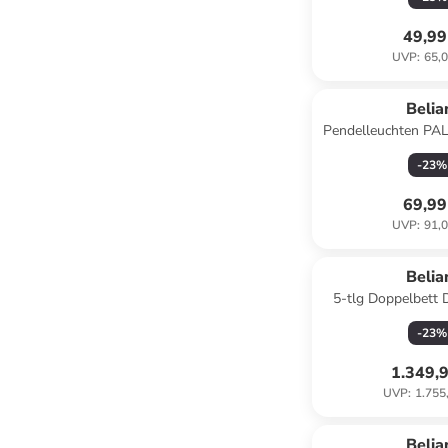
49,99
UVP
:
65,0
Belia
Pendelleuchten PAL
(W) 40 x (H) 180
-
23
%
69,99
UVP
:
91,0
Belia
5-tlg Doppelbett 
-
23
%
1.349,
UVP
:
1.755
Belia