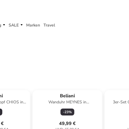
g
SALE
Marken
Travel
ni
Beliani
opf CHIOS in
Wanduhr MEYNES in
3er-Set
 x (H) 48 x (L)
Braun/Schwarz - (W) 46 x (H) 60 x
PEN
-
23
%
m
(L) 0.5 cm
 €
49,99 €