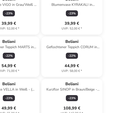
 VIGO in Grau/Weiß -
Blumenvase KYRAKALI in
x (H) 36 x (L) 21 cm
Transparent - (W) 17 x (H) 28 x (L)
-
23
%
-
23
%
17 cm
39,99 €
39,99 €
UVP
:
52,00 €
*
UVP
:
52,00 €
*
Beliani
Beliani
ner Teppich MARTS in
Geflochtener Teppich CORUM in
- (W) 140 x (L) 140 cm
Schwarz/Blau/Burgunderrot
-
22
%
-
22
%
54,99 €
44,99 €
UVP
:
71,00 €
*
UVP
:
58,00 €
*
Beliani
Beliani
ke VELLA in Weiß - (W)
Kurzflor SINOP in Braun/Beige -
(H) 1 x (L) 200 cm
(W) 160 x (H) 1.5 x (L) 230 cm
-
23
%
-
23
%
49,99 €
108,99 €