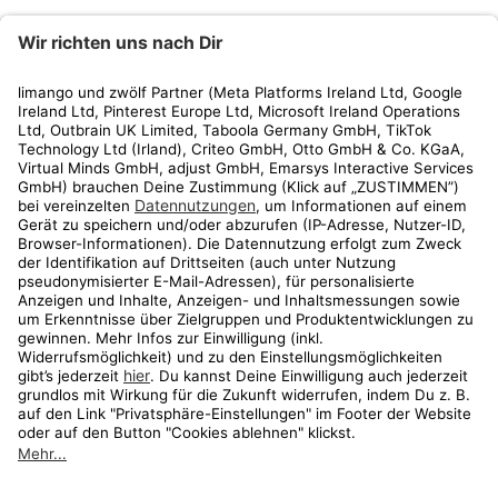
limango
Rechtliches
Kundenservice
Shop
Aktionen
Travel