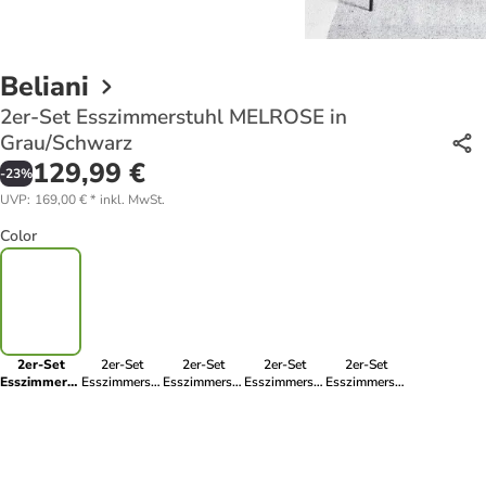
Beliani
2er-Set Esszimmerstuhl MELROSE in
Grau/Schwarz
129,99 €
-
23
%
UVP
:
169,00 €
*
inkl. MwSt.
Color
2er-Set
2er-Set
2er-Set
2er-Set
2er-Set
Esszimmerstuhl
Esszimmerstuhl
Esszimmerstuhl
Esszimmerstuhl
Esszimmerstuhl
MELROSE in
MELROSE in
MELROSE in
MELROSE in
MELROSE in
Grau/Schwarz
Beige/Schwarz
Blau/Schwarz
Orange/Schwarz
Braun/Schwarz