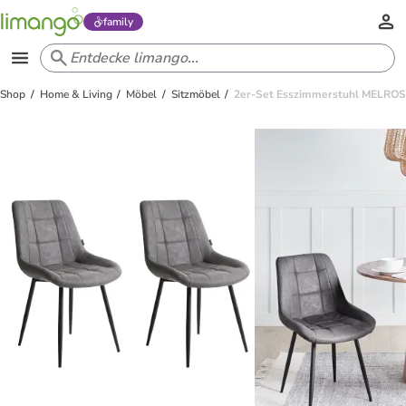
family
Shop
Home & Living
Möbel
Sitzmöbel
2er-Set Esszimmerstuhl MELROS