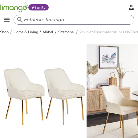
family
Shop
Home & Living
Möbel
Sitzmöbel
2er-Set Esszimmerstuhl LOVERN