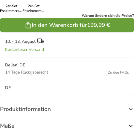
2er-Set
2er-Set
Esszimmerstuhl
Esszimmerstuhl
LOVERNA in
LOVERNA in
Warum ändern sich die Preise?
Gelb/Schwarz
Beige/Schwarz
In den Warenkorb für
199,99 €
10. - 13. August
Kostenloser Versand
Beliani DE
14 Tage Rückgaberecht
Zu den FAQs
DE
Produktinformation
Maße