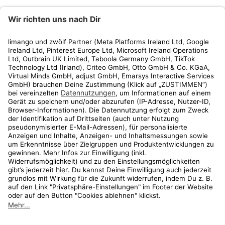
limango
Rechtliches
Kundenservice
Shop
Aktionen
Travel