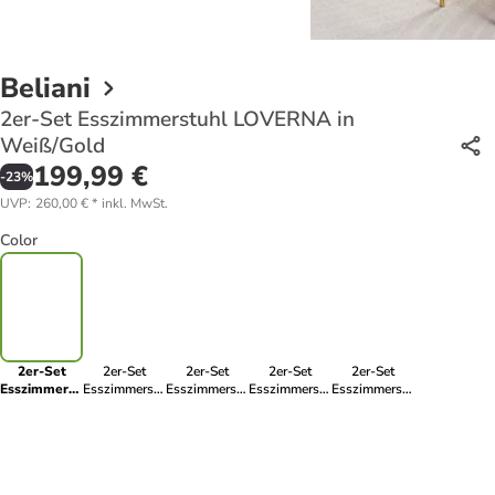
Beliani
2er-Set Esszimmerstuhl LOVERNA in
Weiß/Gold
199,99 €
-
23
%
UVP
:
260,00 €
*
inkl. MwSt.
Color
2er-Set
2er-Set
2er-Set
2er-Set
2er-Set
Esszimmerstuhl
Esszimmerstuhl
Esszimmerstuhl
Esszimmerstuhl
Esszimmerstuhl
LOVERNA in
LOVERNA in
LOVERNA in
LOVERNA in
LOVERNA in
Weiß/Gold
Weiß/Schwarz
Grün/Schwarz
Grün/Gold
Beige/Gold