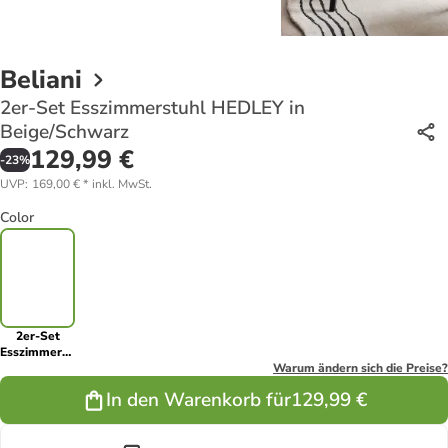
Beliani
2er-Set Esszimmerstuhl HEDLEY in
Beige/Schwarz
129,99 €
-
23
%
UVP
:
169,00 €
*
inkl. MwSt.
Color
2er-Set
Esszimmerstuhl
HEDLEY in
Warum ändern sich die Preise?
Beige/Schwarz
In den Warenkorb für
129,99 €