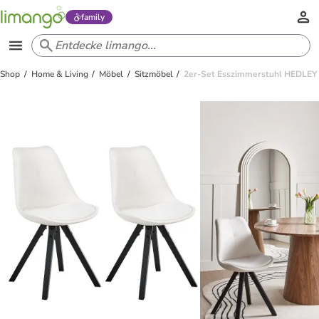
family
Shop
Home & Living
Möbel
Sitzmöbel
2er-Set Esszimmerstuhl HEDLEY 