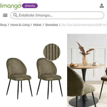
family
Shop
Home & Living
Möbel
Sitzmöbel
2er-Set Esszimmerstuhl ELOY in