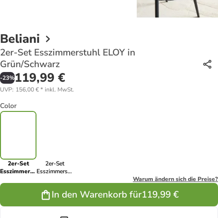
Beliani
2er-Set Esszimmerstuhl ELOY in
Grün/Schwarz
119,99 €
-
23
%
UVP
:
156,00 €
*
inkl. MwSt.
Color
2er-Set
2er-Set
Esszimmerstuhl
Esszimmerstuhl
ELOY in
ELOY in
Warum ändern sich die Preise?
Grün/Schwarz
Weiß/Schwarz
In den Warenkorb für
119,99 €