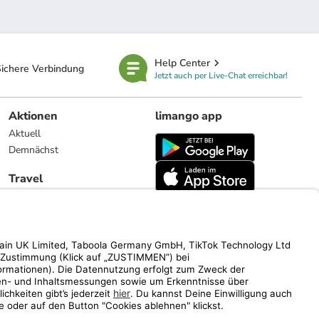
Help Center
ichere Verbindung
Jetzt auch per Live-Chat erreichbar!
Aktionen
limango app
Aktuell
Demnächst
Travel
Reiseangebote
limango.nl
limango.pl