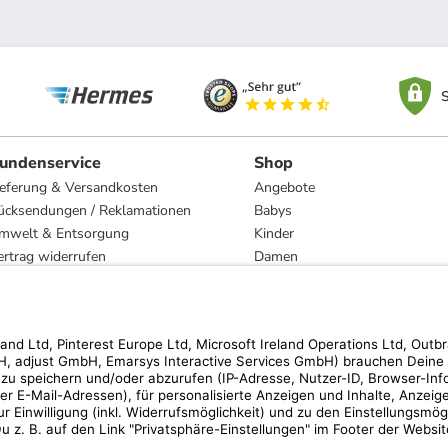
S
undenservice
Shop
ieferung & Versandkosten
Angebote
ücksendungen / Reklamationen
Babys
mwelt & Entsorgung
Kinder
ertrag widerrufen
Damen
esetzliche Gewährleistung und Reparatur
Herren
Wohnen
Trachten
Marken