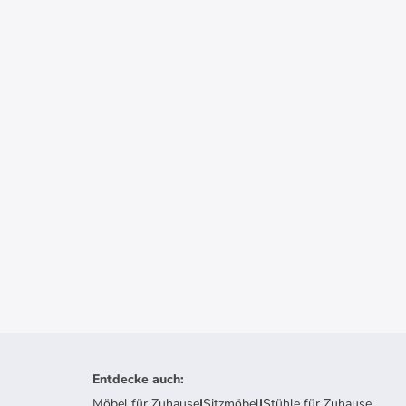
Entdecke auch
:
Möbel für Zuhause
|
Sitzmöbel
|
Stühle für Zuhause