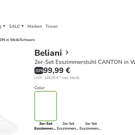
g
SALE
Marken
Travel
TON in Weiß/Schwarz
Beliani
2er-Set Esszimmerstuhl CANTON in 
99,99 €
-
32
%
UVP
:
149,00 €
*
inkl. MwSt.
Color
2er-Set
2er-Set
2er-Set
Esszimmerstuhl
Esszimmerstuhl
Esszimmerstuhl
CANTON in
CANTON in
CANTON in