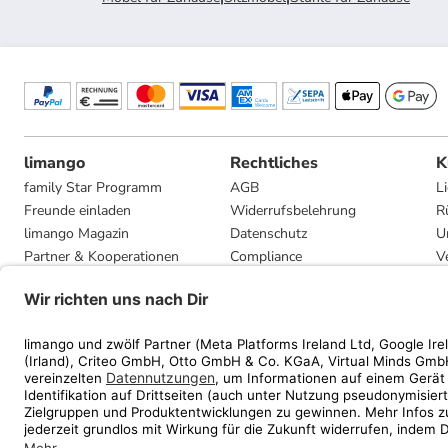
limango
Rechtliches
K
family Star Programm
AGB
L
Freunde einladen
Widerrufsbelehrung
R
limango Magazin
Datenschutz
U
Partner & Kooperationen
Compliance
V
Jobs
Impressum
G
Presse
Privatsphäre-Einstellungen
Mediadaten
Geschenkgutscheinbedingungen