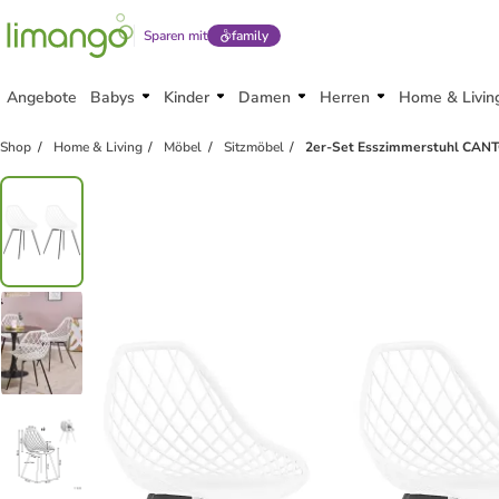
Sparen mit
family
Angebote
Babys
Kinder
Damen
Herren
Home & Livin
Shop
Home & Living
Möbel
Sitzmöbel
2er-Set Esszimmerstuhl CAN